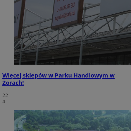
Więcej sklepów w Parku Handlowym w
Żorach!
22
4