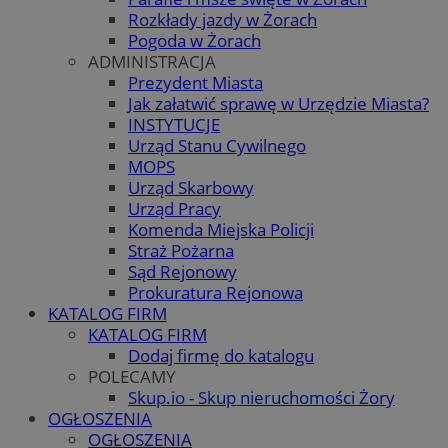
Rozkłady jazdy w Żorach
Pogoda w Żorach
ADMINISTRACJA
Prezydent Miasta
Jak załatwić sprawę w Urzędzie Miasta?
INSTYTUCJE
Urząd Stanu Cywilnego
MOPS
Urząd Skarbowy
Urząd Pracy
Komenda Miejska Policji
Straż Pożarna
Sąd Rejonowy
Prokuratura Rejonowa
KATALOG FIRM
KATALOG FIRM
Dodaj firmę do katalogu
POLECAMY
Skup.io - Skup nieruchomości Żory
OGŁOSZENIA
OGŁOSZENIA