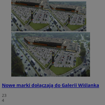
Nowe marki dołączają do Galerii Wiślanka
23
4