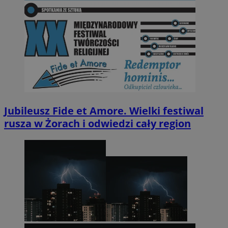
Jubileusz Fide et Amore. Wielki festiwal
rusza w Żorach i odwiedzi cały region