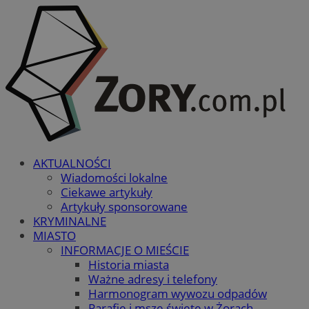
AKTUALNOŚCI
Wiadomości lokalne
Ciekawe artykuły
Artykuły sponsorowane
KRYMINALNE
MIASTO
INFORMACJE O MIEŚCIE
Historia miasta
Ważne adresy i telefony
Harmonogram wywozu odpadów
Parafie i msze święte w Żorach