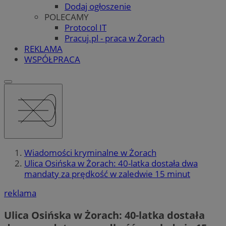
Dodaj ogłoszenie
POLECAMY
Protocol IT
Pracuj.pl - praca w Żorach
REKLAMA
WSPÓŁPRACA
Wiadomości kryminalne w Żorach
Ulica Osińska w Żorach: 40-latka dostała dwa
mandaty za prędkość w zaledwie 15 minut
reklama
Ulica Osińska w Żorach: 40-latka dostała