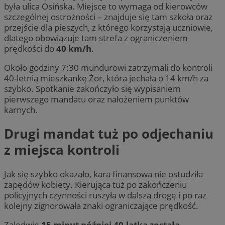
była ulica Osińska. Miejsce to wymaga od kierowców
szczególnej ostrożności – znajduje się tam szkoła oraz
przejście dla pieszych, z którego korzystają uczniowie,
dlatego obowiązuje tam strefa z ograniczeniem
prędkości do
40 km/h
.
Około godziny 7:30 mundurowi zatrzymali do kontroli
40-letnią mieszkankę Żor, która jechała o 14 km/h za
szybko. Spotkanie zakończyło się wypisaniem
pierwszego mandatu oraz nałożeniem punktów
karnych.
Drugi mandat tuż po odjechaniu
z miejsca kontroli
Jak się szybko okazało, kara finansowa nie ostudziła
zapędów kobiety. Kierująca tuż po zakończeniu
policyjnych czynności ruszyła w dalszą drogę i po raz
kolejny zignorowała znaki ograniczające prędkość.
Zaledwie
15 minut później 40-latka została