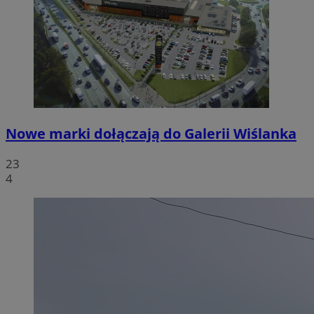
Nowe marki dołączają do Galerii Wiślanka
23
4