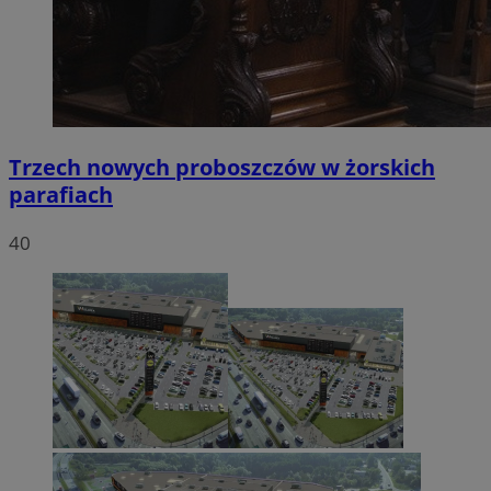
Trzech nowych proboszczów w żorskich
parafiach
40