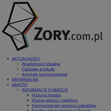
AKTUALNOŚCI
Wiadomości lokalne
Ciekawe artykuły
Artykuły sponsorowane
KRYMINALNE
MIASTO
INFORMACJE O MIEŚCIE
Historia miasta
Ważne adresy i telefony
Harmonogram wywozu odpadów
Parafie i msze święte w Żorach