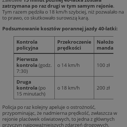
zatrzymana po raz drugi w tym samym rejonie
.
Tym razem pędziła o 18 km/h szybciej, niż pozwalało na
to prawo, co skutkowało surowszą karą.
Podsumowanie kosztów porannej jazdy 40-latki:
Kontrola
Przekroczenie
Nałożony
policyjna
prędkości
mandat
Pierwsza
kontrola
(godz.
o 14 km/h
100 zł
7:30)
Druga
kontrola
(po
o 18 km/h
200 zł
15 minutach)
Policja po raz kolejny apeluje o ostrożność,
przypominając, że nadmierna prędkość, zwłaszcza w
rejonie placówek oświatowych, to jedna z głównych
przyczyn najpoważniejszych zdarzeń drogowych.