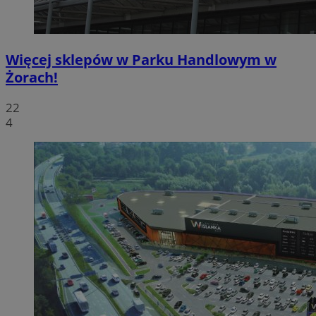
Więcej sklepów w Parku Handlowym w
Żorach!
22
4