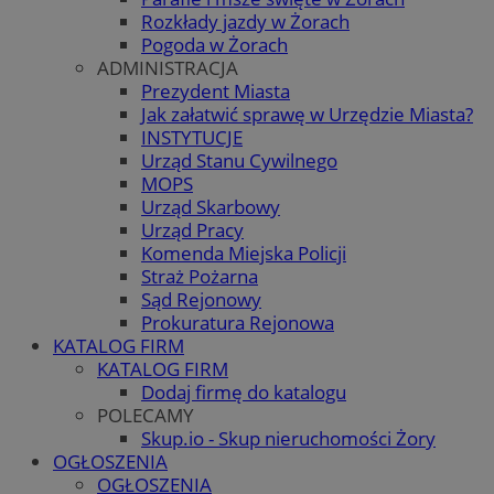
Rozkłady jazdy w Żorach
Pogoda w Żorach
ADMINISTRACJA
Prezydent Miasta
Jak załatwić sprawę w Urzędzie Miasta?
INSTYTUCJE
Urząd Stanu Cywilnego
MOPS
Urząd Skarbowy
Urząd Pracy
Komenda Miejska Policji
Straż Pożarna
Sąd Rejonowy
Prokuratura Rejonowa
KATALOG FIRM
KATALOG FIRM
Dodaj firmę do katalogu
POLECAMY
Skup.io - Skup nieruchomości Żory
OGŁOSZENIA
OGŁOSZENIA