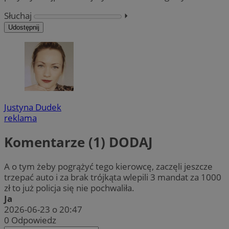
Słuchaj
⏵︎
Udostępnij
Justyna Dudek
reklama
Komentarze (1)
DODAJ
A o tym żeby pogrążyć tego kierowcę, zaczęli jeszcze
trzepać auto i za brak trójkąta wlepili 3 mandat za 1000
zł to już policja się nie pochwaliła.
Ja
2026-06-23 o 20:47
0
Odpowiedz