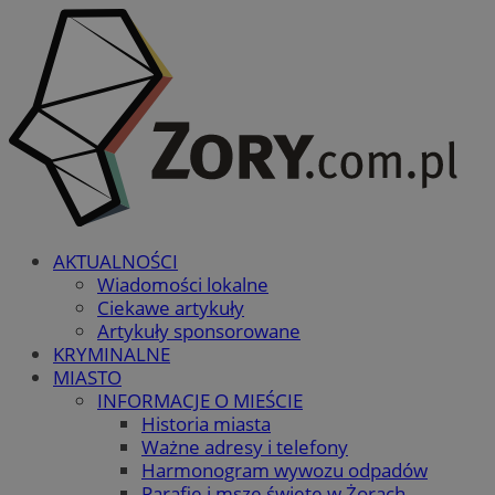
AKTUALNOŚCI
Wiadomości lokalne
Ciekawe artykuły
Artykuły sponsorowane
KRYMINALNE
MIASTO
INFORMACJE O MIEŚCIE
Historia miasta
Ważne adresy i telefony
Harmonogram wywozu odpadów
Parafie i msze święte w Żorach