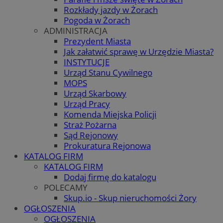
Rozkłady jazdy w Żorach
Pogoda w Żorach
ADMINISTRACJA
Prezydent Miasta
Jak załatwić sprawę w Urzędzie Miasta?
INSTYTUCJE
Urząd Stanu Cywilnego
MOPS
Urząd Skarbowy
Urząd Pracy
Komenda Miejska Policji
Straż Pożarna
Sąd Rejonowy
Prokuratura Rejonowa
KATALOG FIRM
KATALOG FIRM
Dodaj firmę do katalogu
POLECAMY
Skup.io - Skup nieruchomości Żory
OGŁOSZENIA
OGŁOSZENIA