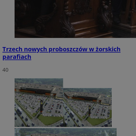
Trzech nowych proboszczów w żorskich
parafiach
40