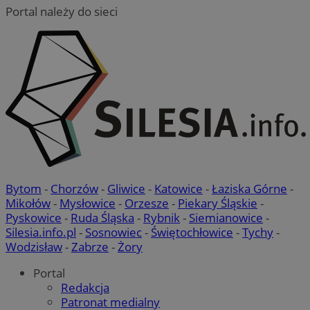
Portal należy do sieci
Bytom
-
Chorzów
-
Gliwice
-
Katowice
-
Łaziska Górne
-
Mikołów
-
Mysłowice
-
Orzesze
-
Piekary Śląskie
-
Pyskowice
-
Ruda Śląska
-
Rybnik
-
Siemianowice
-
Silesia.info.pl
-
Sosnowiec
-
Świętochłowice
-
Tychy
-
Wodzisław
-
Zabrze
-
Żory
Portal
Redakcja
Patronat medialny