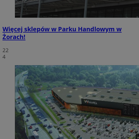
Więcej sklepów w Parku Handlowym w
Żorach!
22
4