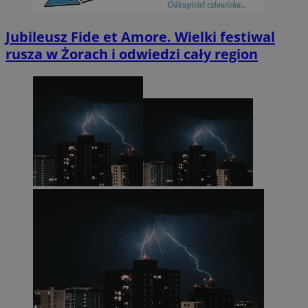
Jubileusz Fide et Amore. Wielki festiwal
rusza w Żorach i odwiedzi cały region