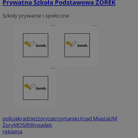
Prywatna Szkoła Podstawowa ŻOREK
Szkoły prywatne i społeczne
policja
kradzież
żory
zatrzymanie
Urząd Miasta
UM
Żory
MOSiR
Wypadek
reklama