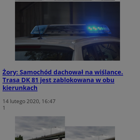
Żory: Samochód dachował na wiślance.
Trasa DK 81 jest zablokowana w obu
kierunkach
14 lutego 2020, 16:47
1