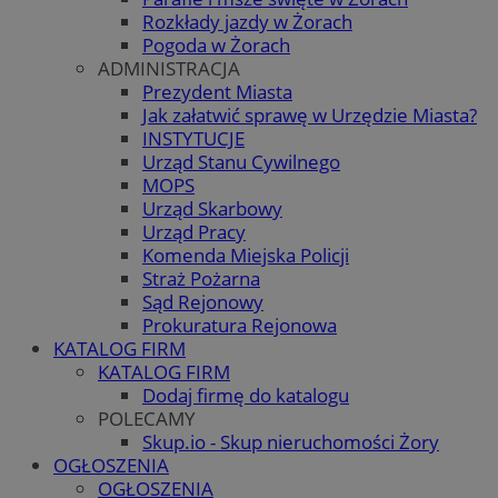
Rozkłady jazdy w Żorach
Pogoda w Żorach
ADMINISTRACJA
Prezydent Miasta
Jak załatwić sprawę w Urzędzie Miasta?
INSTYTUCJE
Urząd Stanu Cywilnego
MOPS
Urząd Skarbowy
Urząd Pracy
Komenda Miejska Policji
Straż Pożarna
Sąd Rejonowy
Prokuratura Rejonowa
KATALOG FIRM
KATALOG FIRM
Dodaj firmę do katalogu
POLECAMY
Skup.io - Skup nieruchomości Żory
OGŁOSZENIA
OGŁOSZENIA