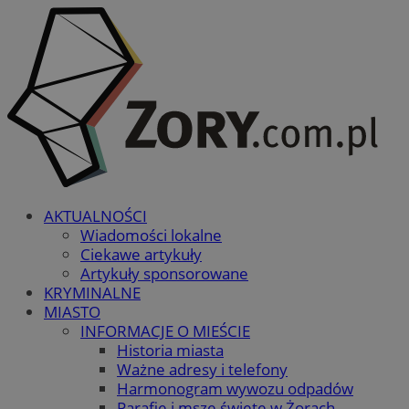
AKTUALNOŚCI
Wiadomości lokalne
Ciekawe artykuły
Artykuły sponsorowane
KRYMINALNE
MIASTO
INFORMACJE O MIEŚCIE
Historia miasta
Ważne adresy i telefony
Harmonogram wywozu odpadów
Parafie i msze święte w Żorach