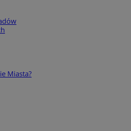
adów
ch
ie Miasta?