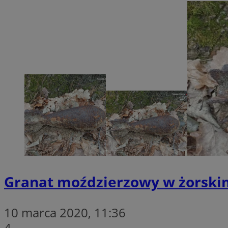
SessID
QeSessID
MvSessID
__cf_bm
suid
INGRESSCOOKIE
euds
Granat moździerzowy w żorskim
VISITOR_PRIVACY_
10 marca 2020, 11:36
4