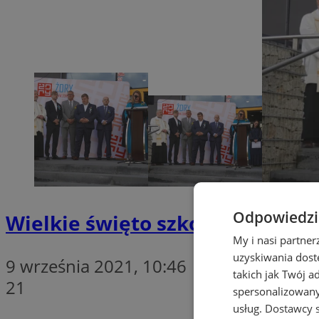
Odpowiedzia
Wielkie święto szkolnictwa w R
My i nasi partne
uzyskiwania dost
9 września 2021, 10:46
takich jak Twój a
21
spersonalizowanyc
usług.
Dostawcy s