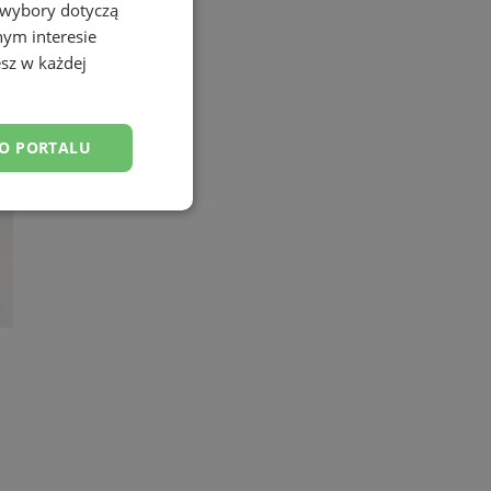
 wybory dotyczą
nym interesie
sz w każdej
DO PORTALU
esklasyfikowane
ane
owanie użytkownika i
j.