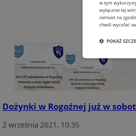
w tym wykorzysty
wyłącznie tej wi
zamiast na zgodz
chwili wycofać s
POKAŻ SZCZ
Niezbędne
Ni
Dożynki w Rogoźnej już w sobo
Niezbędne pliki cook
zarządzanie kontem. 
2 września 2021, 10:35
Nazwa