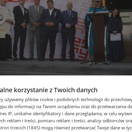
lne korzystanie z Twoich danych
ogoźnej!
rzy używamy plików cookie i podobnych technologii do przechow
ępu do informacji na Twoim urządzeniu oraz do przetwarzania 
dres IP, unikalne identyfikatory i dane przeglądania, w celu wyświ
h reklam i treści, pomiaru reklam i treści, analizy odbiorców or
tron trzecich (1845)
mogą również przetwarzać Twoje dane w tych