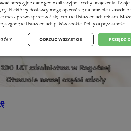
wać precyzyjne dane geolokalizacyjne i cechy urządzenia. Twoje
tryny. Niektórzy dostawcy mogą opierać się na prawnie uzasadnio
ie; masz prawo sprzeciwić się temu w
Ustawieniach reklam
. Może
woją zgodę w
Ustawieniach plików cookie
.
Polityka prywatności
EGÓŁY
ODRZUĆ WSZYSTKIE
PRZEJDŹ 
Wydajność
Targetowanie
Funkcjonalność
Ni
ezbędne
Wydajność
Targetowanie
Funkcjonalność
Niesklasyfikow
tę
ie umożliwiają korzystanie z podstawowych funkcji strony internetowej, takich jak log
Bez niezbędnych plików cookie nie można prawidłowo korzystać ze strony internetowe
Okres
Provider
/
Domena
Opis
przechowywania