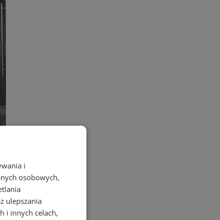
ywania i
danych osobowych,
etlania
az ulepszania
 i innych celach,