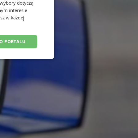
 wybory dotyczą
nym interesie
sz w każdej
DO PORTALU
esklasyfikowane
ane
owanie użytkownika i
j.