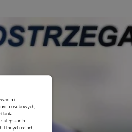
ywania i
danych osobowych,
etlania
az ulepszania
 i innych celach,