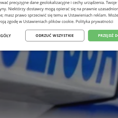
wać precyzyjne dane geolokalizacyjne i cechy urządzenia. Twoje
tryny. Niektórzy dostawcy mogą opierać się na prawnie uzasadnio
ie; masz prawo sprzeciwić się temu w
Ustawieniach reklam
. Może
woją zgodę w
Ustawieniach plików cookie
.
Polityka prywatności
EGÓŁY
ODRZUĆ WSZYSTKIE
PRZEJDŹ 
Wydajność
Targetowanie
Funkcjonalność
Ni
ezbędne
Wydajność
Targetowanie
Funkcjonalność
Niesklasyfikow
ie umożliwiają korzystanie z podstawowych funkcji strony internetowej, takich jak log
Bez niezbędnych plików cookie nie można prawidłowo korzystać ze strony internetowe
Okres
Provider
/
Domena
Opis
przechowywania