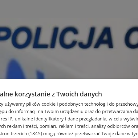
lne korzystanie z Twoich danych
rzy używamy plików cookie i podobnych technologii do przechow
ępu do informacji na Twoim urządzeniu oraz do przetwarzania 
dres IP, unikalne identyfikatory i dane przeglądania, w celu wyświ
h reklam i treści, pomiaru reklam i treści, analizy odbiorców or
tron trzecich (1845)
mogą również przetwarzać Twoje dane w tych