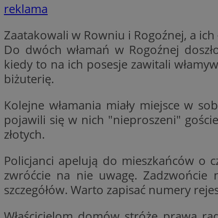
reklama
Zaatakowali w Rowniu i Rogoźnej, a ich
li_gc
Do dwóch włamań w Rogoźnej doszło p
kiedy to na ich posesje zawitali włamyw
CookieScriptConse
biżuterię.
Kolejne włamania miały miejsce w sob
pojawili się w nich "nieproszeni" gości
Nazwa
złotych.
Nazwa
Nazwa
gid_CAESEEbgrCsX
_ga_L2744325BY
__mguid_
tt_viewer
Policjanci apelują do mieszkańców o cz
_ga
zwróćcie na nie uwagę. Zadzwońcie n
DSID
szczegółów. Warto zapisać numery rejes
ADKUID
Właścicielom domów stróże prawa rad