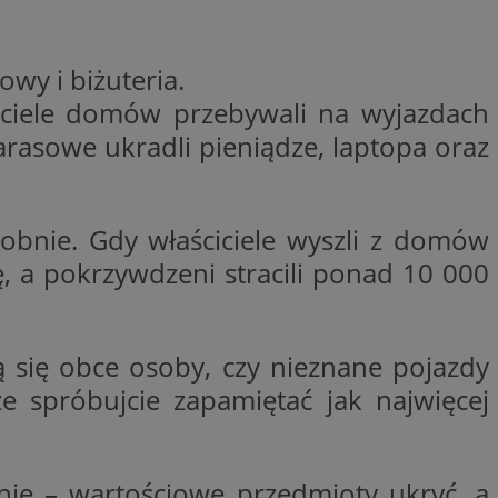
woich preferencji,
 z regulacjami
wy i biżuteria.
y gościa na
nych celów
iciele domów przebywali na wyjazdach
tarasowe ukradli pieniądze, laptopa oraz
rzez usługę Cookie-
preferencji
 na pliki cookie.
ookie Cookie-
obnie. Gdy właściciele wyszli z domów
ię, a pokrzywdzeni stracili ponad 10 000
lytics do
ookie jest używany
iewer”, aby pomóc
ią się obce osoby, czy nieznane pojazdy
acznej identyfikacji
e widzisz w naszych
dostępu do strony
Analytics - co
 spróbujcie zapamiętać jak najwięcej
ej, aby śledzić
anej usługi
e użytkowników i
rozróżniania
 konkretnej
. Pomaga w
e losowo
zyfrowany /
ta. Jest on
izowanych
nie i służy do
eń użytkowników i
 sesji i kampanii
ry identyfikuje
ie – wartościowe przedmioty ukryć, a
iu korzystania z