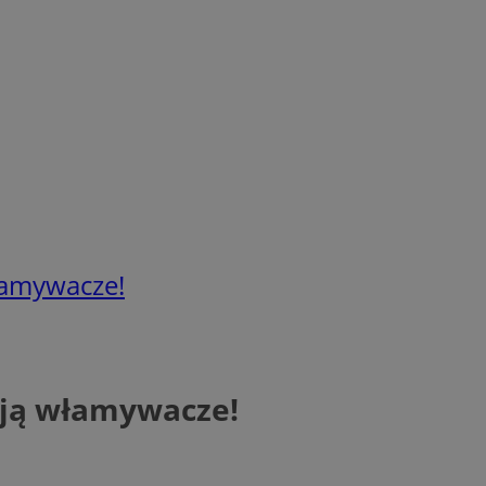
włamywacze!
ują włamywacze!