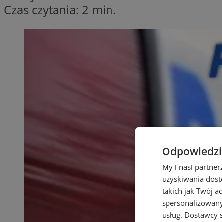
Czas czytania: 2 min.
Odpowiedzia
My i nasi partne
uzyskiwania dost
takich jak Twój a
spersonalizowanyc
usług.
Dostawcy s