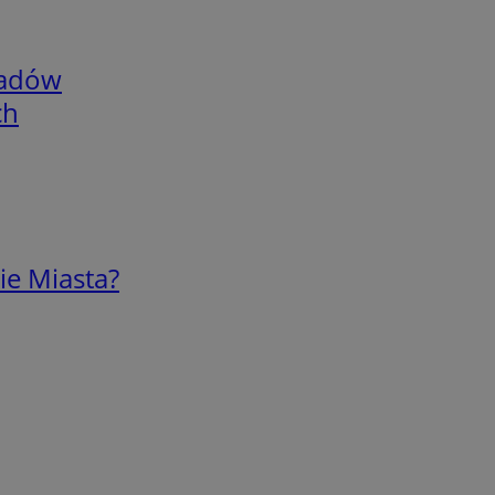
adów
ch
ie Miasta?