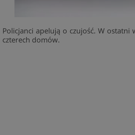
SessID
QeSessID
MvSessID
Policjanci apelują o czujość. W ostatn
__cf_bm
czterech domów.
suid
INGRESSCOOKIE
euds
VISITOR_PRIVACY_