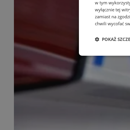
w tym wykorzysty
wyłącznie tej wi
zamiast na zgodz
chwili wycofać s
POKAŻ SZCZ
Niezbędne
Ni
Niezbędne pliki cook
zarządzanie kontem. 
Nazwa