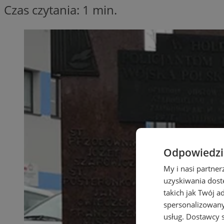
Czas czytania: 1 min.
Odpowiedzia
My i nasi partne
uzyskiwania dost
takich jak Twój a
spersonalizowanyc
usług.
Dostawcy s