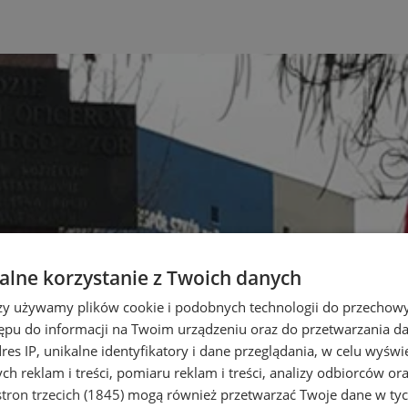
lne korzystanie z Twoich danych
rzy używamy plików cookie i podobnych technologii do przechow
ępu do informacji na Twoim urządzeniu oraz do przetwarzania 
dres IP, unikalne identyfikatory i dane przeglądania, w celu wyświ
h reklam i treści, pomiaru reklam i treści, analizy odbiorców or
tron trzecich (1845)
mogą również przetwarzać Twoje dane w tych