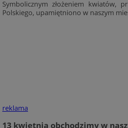
Symbolicznym złożeniem kwiatów, p
SessID
Polskiego, upamiętniono w naszym mieśc
QeSessID
MvSessID
__cf_bm
suid
INGRESSCOOKIE
euds
reklama
VISITOR_PRIVACY_
13 kwietnia
obchodzimy w naszy