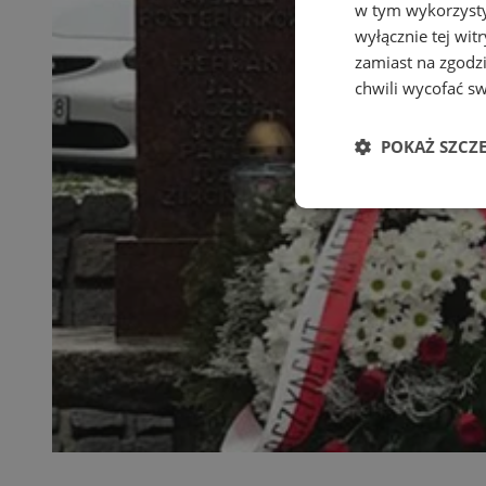
w tym wykorzysty
wyłącznie tej wi
zamiast na zgodz
chwili wycofać s
POKAŻ SZCZ
Niezbędne
Ni
Niezbędne pliki cook
zarządzanie kontem. 
Nazwa