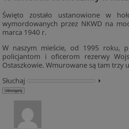
Święto zostało ustanowione w hołd
li_gc
wymordowanych przez NKWD na mocy de
marca 1940 r.
CookieScriptConse
W naszym mieście, od 1995 roku, 
policjantom i oficerom rezerwy Wojs
Ostaszkowie. Wmurowane są tam trzy ur
Nazwa
Nazwa
Słuchaj
⏵︎
Nazwa
gid_CAESEEbgrCsX
_ga_L2744325BY
Udostępnij
__mguid_
tt_viewer
_ga
DSID
ADKUID