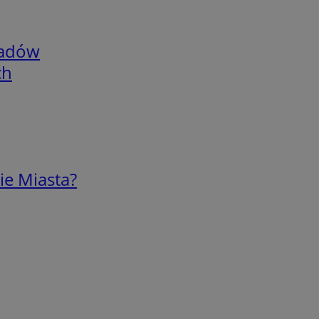
adów
ch
ie Miasta?