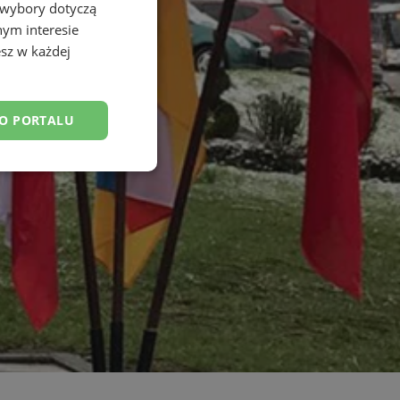
 wybory dotyczą
nym interesie
sz w każdej
DO PORTALU
esklasyfikowane
ane
owanie użytkownika i
j.