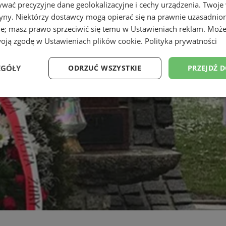
wać precyzyjne dane geolokalizacyjne i cechy urządzenia. Twoje
tryny. Niektórzy dostawcy mogą opierać się na prawnie uzasadnio
ie; masz prawo sprzeciwić się temu w
Ustawieniach reklam
. Może
woją zgodę w
Ustawieniach plików cookie
.
Polityka prywatności
EGÓŁY
ODRZUĆ WSZYSTKIE
PRZEJDŹ 
Wydajność
Targetowanie
Funkcjonalność
Ni
ezbędne
Wydajność
Targetowanie
Funkcjonalność
Niesklasyfikow
ie umożliwiają korzystanie z podstawowych funkcji strony internetowej, takich jak log
Bez niezbędnych plików cookie nie można prawidłowo korzystać ze strony internetowe
Okres
Provider
/
Domena
Opis
przechowywania