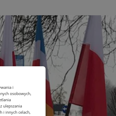
ywania i
danych osobowych,
etlania
az ulepszania
 i innych celach,