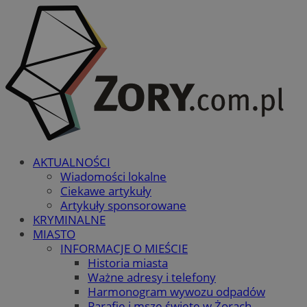
AKTUALNOŚCI
Wiadomości lokalne
Ciekawe artykuły
Artykuły sponsorowane
KRYMINALNE
MIASTO
INFORMACJE O MIEŚCIE
Historia miasta
Ważne adresy i telefony
Harmonogram wywozu odpadów
Parafie i msze święte w Żorach