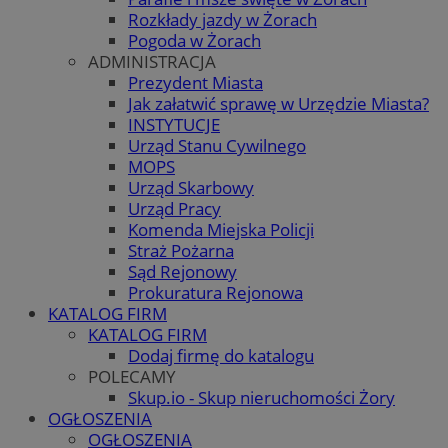
Rozkłady jazdy w Żorach
Pogoda w Żorach
ADMINISTRACJA
Prezydent Miasta
Jak załatwić sprawę w Urzędzie Miasta?
INSTYTUCJE
Urząd Stanu Cywilnego
MOPS
Urząd Skarbowy
Urząd Pracy
Komenda Miejska Policji
Straż Pożarna
Sąd Rejonowy
Prokuratura Rejonowa
KATALOG FIRM
KATALOG FIRM
Dodaj firmę do katalogu
POLECAMY
Skup.io - Skup nieruchomości Żory
OGŁOSZENIA
OGŁOSZENIA