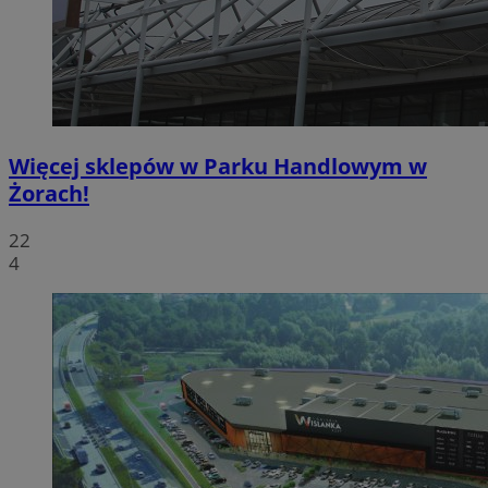
Więcej sklepów w Parku Handlowym w
Żorach!
22
4