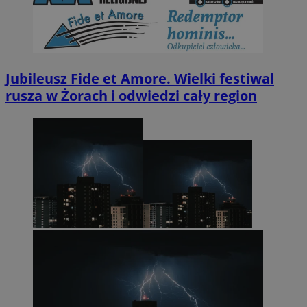
Jubileusz Fide et Amore. Wielki festiwal
rusza w Żorach i odwiedzi cały region