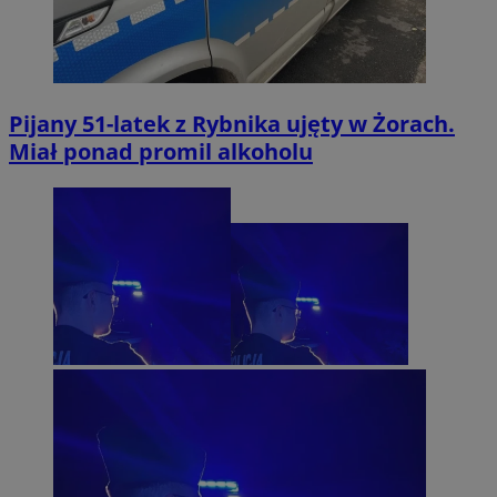
Pijany 51-latek z Rybnika ujęty w Żorach.
Miał ponad promil alkoholu