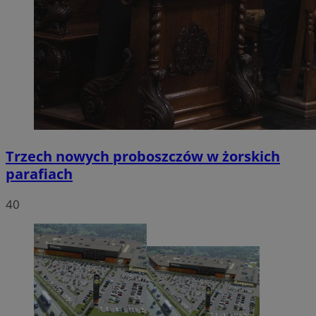
Trzech nowych proboszczów w żorskich
parafiach
40