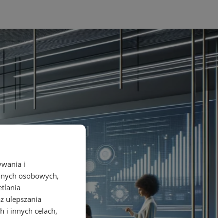
ywania i
danych osobowych,
etlania
az ulepszania
 i innych celach,