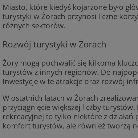
Miasto, które kiedyś kojarzone było głó
SessID
turystyki w Żorach przynosi liczne korz
QeSessID
różnych sektorów.
MvSessID
__cf_bm
Rozwój turystyki w Żorach
suid
Żory mogą pochwalić się kilkoma kluczo
turystów z innych regionów. Do najpopu
INGRESSCOOKIE
Inwestycje w te atrakcje oraz rozwój inf
euds
W ostatnich latach w Żorach zrealizowa
przyciągnięcie większej liczby turystów
rekreacyjnej to tylko niektóre z działa
VISITOR_PRIVACY_
komfort turystów, ale również tworzą n