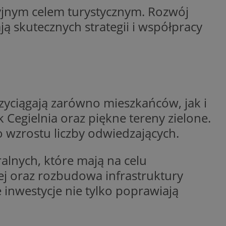
kcyjnym celem turystycznym. Rozwój
entyfikator sesji.
ją skutecznych strategii i współpracy
entyfikator sesji.
entyfikator sesji.
niania ludzi i
trony internetowej,
e ważnych raportów
ryny internetowej.
 identyfikatora
zyciągają zarówno mieszkańców, jak i
Cegielnia oraz piękne tereny zielone.
erów obsługuje
ekście
do wzrostu liczby odwiedzających.
lu optymalizacji
 do przechowywania
alnych, które mają na celu
niu do usług
e, czy użytkownik
wej oraz rozbudowa infrastruktury
enia lub reklamy.
 inwestycje nie tylko poprawiają
nformacje o zgodzie
ncjach dotyczących
ia z witryny.
olityki prywatności
ich przestrzeganie
temu użytkownik nie