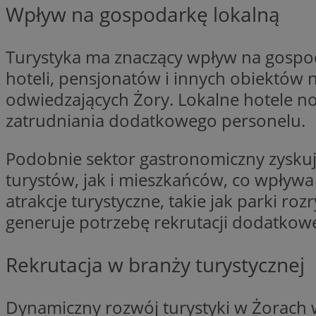
Wpływ na gospodarkę lokalną
li_gc
Turystyka ma znaczący wpływ na gospod
hoteli, pensjonatów i innych obiektów 
CookieScriptConse
odwiedzających Żory. Lokalne hotele not
zatrudniania dodatkowego personelu.
Podobnie sektor gastronomiczny zyskuje
turystów, jak i mieszkańców, co wpływ
Nazwa
Nazwa
atrakcje turystyczne, takie jak parki r
Nazwa
gid_CAESEEbgrCsX
_ga_L2744325BY
generuje potrzebę rekrutacji dodatkow
__mguid_
tt_viewer
_ga
Rekrutacja w branży turystycznej
DSID
Dynamiczny rozwój turystyki w Żorach 
ADKUID