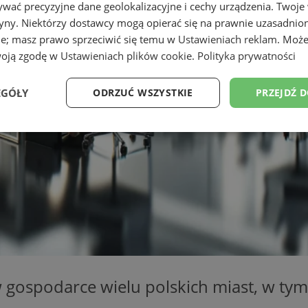
wać precyzyjne dane geolokalizacyjne i cechy urządzenia. Twoje
tryny. Niektórzy dostawcy mogą opierać się na prawnie uzasadnio
ie; masz prawo sprzeciwić się temu w
Ustawieniach reklam
. Może
woją zgodę w
Ustawieniach plików cookie
.
Polityka prywatności
EGÓŁY
ODRZUĆ WSZYSTKIE
PRZEJDŹ 
Wydajność
Targetowanie
Funkcjonalność
Ni
ezbędne
Wydajność
Targetowanie
Funkcjonalność
Niesklasyfikow
ie umożliwiają korzystanie z podstawowych funkcji strony internetowej, takich jak log
Bez niezbędnych plików cookie nie można prawidłowo korzystać ze strony internetowe
 gospodarce wielu polskich miast, w tym
Okres
Provider
/
Domena
Opis
przechowywania