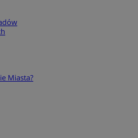
adów
ch
ie Miasta?