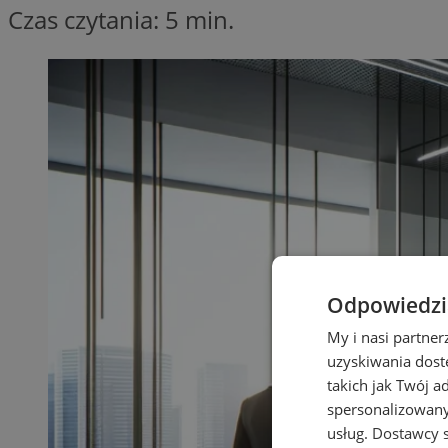
Czas czytania: 5 min.
Odpowiedzia
My i nasi partne
uzyskiwania dost
takich jak Twój a
spersonalizowanyc
usług.
Dostawcy s