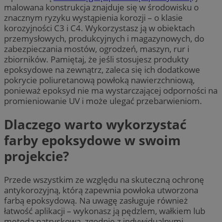
malowana konstrukcja znajduje się w środowisku o
znacznym ryzyku wystąpienia korozji – o klasie
korozyjności C3 i C4. Wykorzystasz ją w obiektach
przemysłowych, produkcyjnych i magazynowych, do
zabezpieczania mostów, ogrodzeń, maszyn, rur i
zbiorników. Pamiętaj, że jeśli stosujesz produkty
epoksydowe na zewnątrz, zaleca się ich dodatkowe
pokrycie poliuretanową powłoką nawierzchniową,
ponieważ epoksyd nie ma wystarczającej odporności na
promieniowanie UV i może ulegać przebarwieniom.
Dlaczego warto wykorzystać
farby epoksydowe w swoim
projekcie?
Przede wszystkim ze względu na skuteczną ochronę
antykorozyjną, którą zapewnia powłoka utworzona
farbą epoksydową. Na uwagę zasługuje również
łatwość aplikacji – wykonasz ją pędzlem, wałkiem lub
metodą natryskową, zgodnie z indywidualnymi