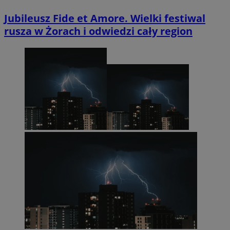
Jubileusz Fide et Amore. Wielki festiwal
rusza w Żorach i odwiedzi cały region