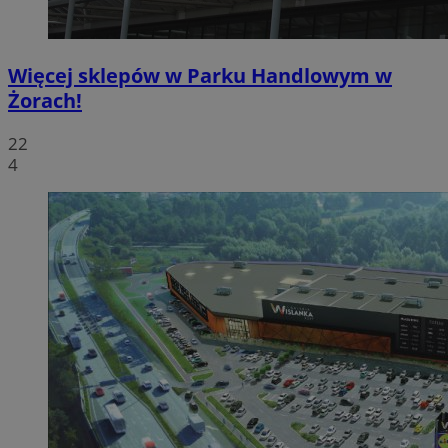
Więcej sklepów w Parku Handlowym w
Żorach!
22
4