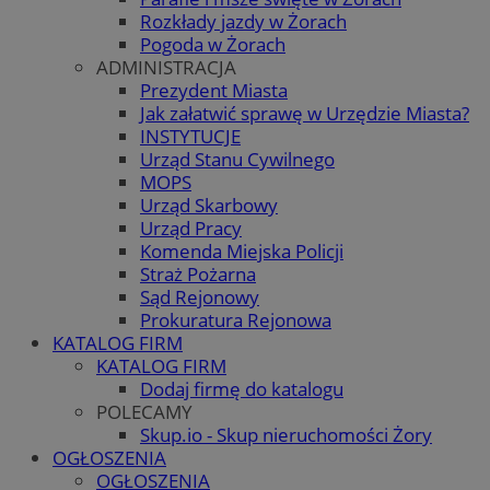
Rozkłady jazdy w Żorach
Pogoda w Żorach
ADMINISTRACJA
Prezydent Miasta
Jak załatwić sprawę w Urzędzie Miasta?
INSTYTUCJE
Urząd Stanu Cywilnego
MOPS
Urząd Skarbowy
Urząd Pracy
Komenda Miejska Policji
Straż Pożarna
Sąd Rejonowy
Prokuratura Rejonowa
KATALOG FIRM
KATALOG FIRM
Dodaj firmę do katalogu
POLECAMY
Skup.io - Skup nieruchomości Żory
OGŁOSZENIA
OGŁOSZENIA