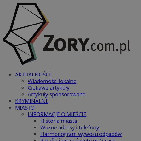
AKTUALNOŚCI
Wiadomości lokalne
Ciekawe artykuły
Artykuły sponsorowane
KRYMINALNE
MIASTO
INFORMACJE O MIEŚCIE
Historia miasta
Ważne adresy i telefony
Harmonogram wywozu odpadów
Parafie i msze święte w Żorach