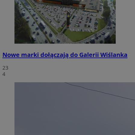
Nowe marki dołączają do Galerii Wiślanka
23
4