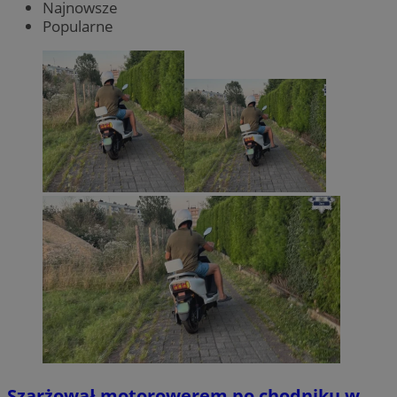
Najnowsze
Popularne
Szarżował motorowerem po chodniku w