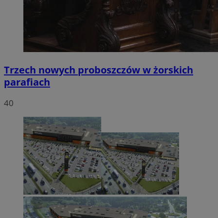
Trzech nowych proboszczów w żorskich
parafiach
40