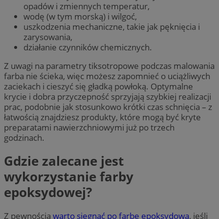
opadów i zmiennych temperatur,
wodę (w tym morską) i wilgoć,
uszkodzenia mechaniczne, takie jak pęknięcia i
zarysowania,
działanie czynników chemicznych.
Z uwagi na parametry tiksotropowe podczas malowania
farba nie ścieka, więc możesz zapomnieć o uciążliwych
zaciekach i cieszyć się gładką powłoką. Optymalne
krycie i dobra przyczepność sprzyjają szybkiej realizacji
prac, podobnie jak stosunkowo krótki czas schnięcia – z
łatwością znajdziesz produkty, które mogą być kryte
preparatami nawierzchniowymi już po trzech
godzinach.
Gdzie zalecane jest
wykorzystanie farby
epoksydowej?
Z pewnością
warto sięgnąć po farbę epoksydową
, jeśli