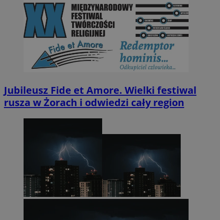
Jubileusz Fide et Amore. Wielki festiwal
rusza w Żorach i odwiedzi cały region