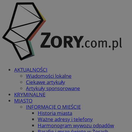
AKTUALNOŚCI
Wiadomości lokalne
Ciekawe artykuły
Artykuły sponsorowane
KRYMINALNE
MIASTO
INFORMACJE O MIEŚCIE
Historia miasta
Ważne adresy i telefony
Harmonogram wywozu odpadów
Parafie i msze święte w Żorach