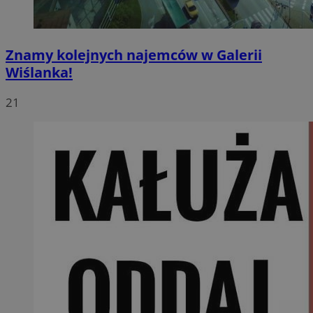
Znamy kolejnych najemców w Galerii
Wiślanka!
21