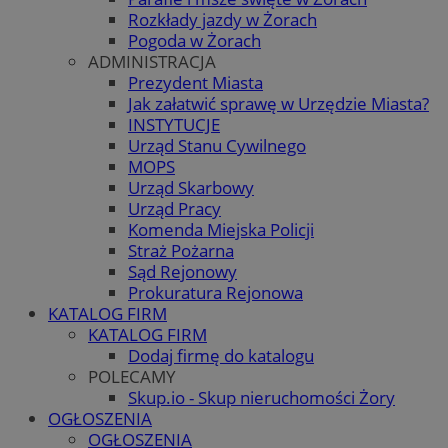
Rozkłady jazdy w Żorach
Pogoda w Żorach
ADMINISTRACJA
Prezydent Miasta
Jak załatwić sprawę w Urzędzie Miasta?
INSTYTUCJE
Urząd Stanu Cywilnego
MOPS
Urząd Skarbowy
Urząd Pracy
Komenda Miejska Policji
Straż Pożarna
Sąd Rejonowy
Prokuratura Rejonowa
KATALOG FIRM
KATALOG FIRM
Dodaj firmę do katalogu
POLECAMY
Skup.io - Skup nieruchomości Żory
OGŁOSZENIA
OGŁOSZENIA