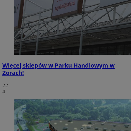
Więcej sklepów w Parku Handlowym w
Żorach!
22
4