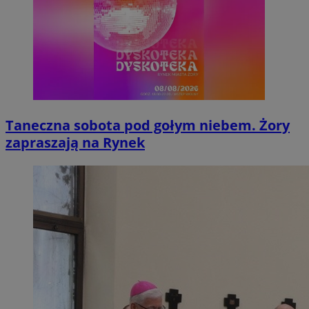
Taneczna sobota pod gołym niebem. Żory
zapraszają na Rynek