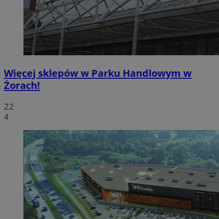
Więcej sklepów w Parku Handlowym w
Żorach!
22
4