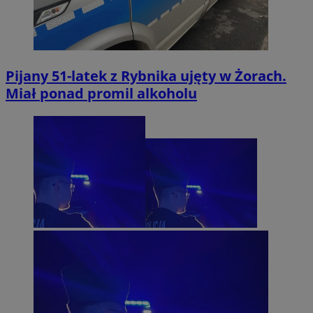
Pijany 51-latek z Rybnika ujęty w Żorach.
Miał ponad promil alkoholu