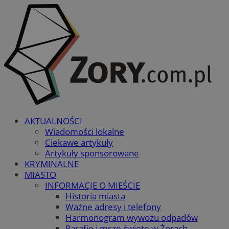
AKTUALNOŚCI
Wiadomości lokalne
Ciekawe artykuły
Artykuły sponsorowane
KRYMINALNE
MIASTO
INFORMACJE O MIEŚCIE
Historia miasta
Ważne adresy i telefony
Harmonogram wywozu odpadów
Parafie i msze święte w Żorach