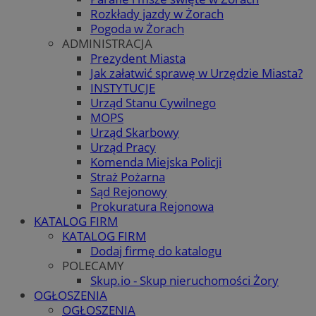
Rozkłady jazdy w Żorach
Pogoda w Żorach
ADMINISTRACJA
Prezydent Miasta
Jak załatwić sprawę w Urzędzie Miasta?
INSTYTUCJE
Urząd Stanu Cywilnego
MOPS
Urząd Skarbowy
Urząd Pracy
Komenda Miejska Policji
Straż Pożarna
Sąd Rejonowy
Prokuratura Rejonowa
KATALOG FIRM
KATALOG FIRM
Dodaj firmę do katalogu
POLECAMY
Skup.io - Skup nieruchomości Żory
OGŁOSZENIA
OGŁOSZENIA