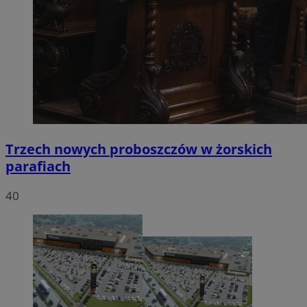
Trzech nowych proboszczów w żorskich
parafiach
40