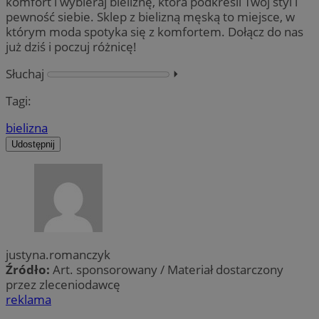
komfort i wybieraj bieliznę, która podkreśli Twój styl i
pewność siebie. Sklep z bielizną męską to miejsce, w
którym moda spotyka się z komfortem. Dołącz do nas
już dziś i poczuj różnicę!
Słuchaj
⏵︎
Tagi:
bielizna
Udostępnij
justyna.romanczyk
Źródło:
Art. sponsorowany / Materiał dostarczony
przez zleceniodawcę
reklama