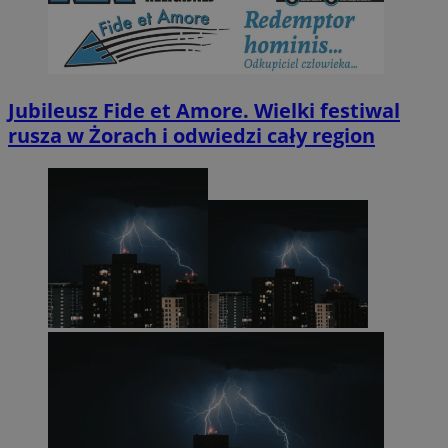
Jubileusz Fide et Amore. Wielki festiwal
rusza w Żorach i odwiedzi cały region