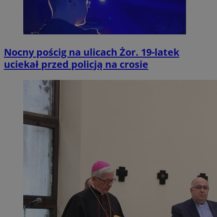
Nocny pościg na ulicach Żor. 19-latek
uciekał przed policją na crosie