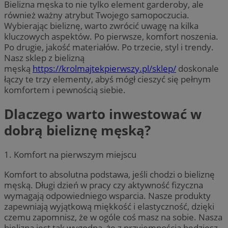
Bielizna męska to nie tylko element garderoby, ale
również ważny atrybut Twojego samopoczucia.
Wybierając bieliznę, warto zwrócić uwagę na kilka
kluczowych aspektów. Po pierwsze, komfort noszenia.
Po drugie, jakość materiałów. Po trzecie, styl i trendy.
Nasz sklep z bielizną
męską
https://krolmajtekpierwszy.pl/sklep/
doskonale
łączy te trzy elementy, abyś mógł cieszyć się pełnym
komfortem i pewnością siebie.
Dlaczego warto inwestować w
dobrą bieliznę męską?
1. Komfort na pierwszym miejscu
Komfort to absolutna podstawa, jeśli chodzi o bieliznę
męską. Długi dzień w pracy czy aktywność fizyczna
wymagają odpowiedniego wsparcia. Nasze produkty
zapewniają wyjątkową miękkość i elastyczność, dzięki
czemu zapomnisz, że w ogóle coś masz na sobie. Nasza
bielizna jest tak wygodna, że z przyjemnością będziesz