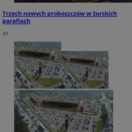
Trzech nowych proboszczów w żorskich
parafiach
40