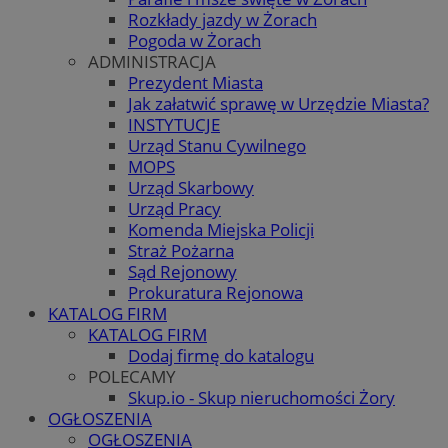
Rozkłady jazdy w Żorach
Pogoda w Żorach
ADMINISTRACJA
Prezydent Miasta
Jak załatwić sprawę w Urzędzie Miasta?
INSTYTUCJE
Urząd Stanu Cywilnego
MOPS
Urząd Skarbowy
Urząd Pracy
Komenda Miejska Policji
Straż Pożarna
Sąd Rejonowy
Prokuratura Rejonowa
KATALOG FIRM
KATALOG FIRM
Dodaj firmę do katalogu
POLECAMY
Skup.io - Skup nieruchomości Żory
OGŁOSZENIA
OGŁOSZENIA