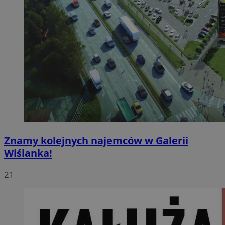
Znamy kolejnych najemców w Galerii
Wiślanka!
21