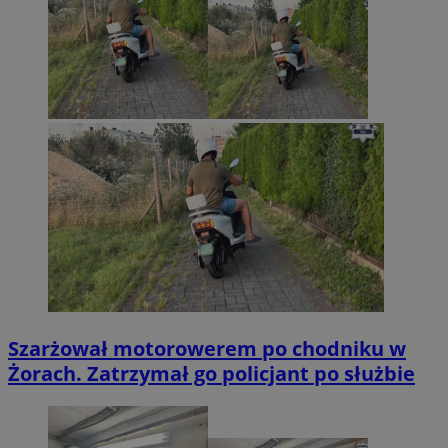
Szarżował motorowerem po chodniku w
Żorach. Zatrzymał go policjant po służbie