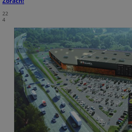
Żorach!
22
4