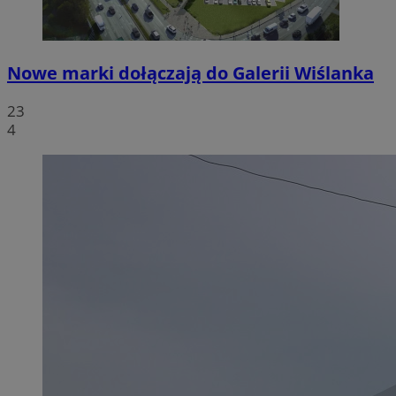
Nowe marki dołączają do Galerii Wiślanka
23
4