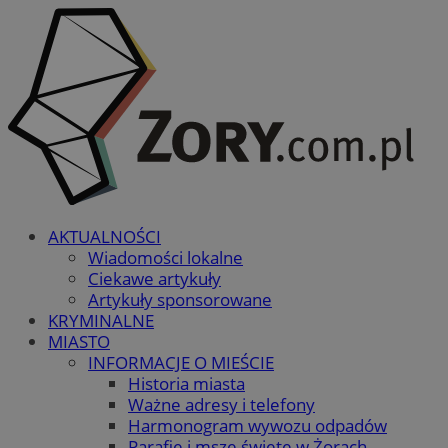
AKTUALNOŚCI
Wiadomości lokalne
Ciekawe artykuły
Artykuły sponsorowane
KRYMINALNE
MIASTO
INFORMACJE O MIEŚCIE
Historia miasta
Ważne adresy i telefony
Harmonogram wywozu odpadów
Parafie i msze święte w Żorach