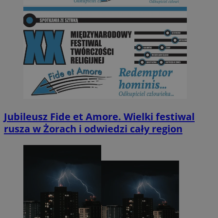
Jubileusz Fide et Amore. Wielki festiwal
rusza w Żorach i odwiedzi cały region