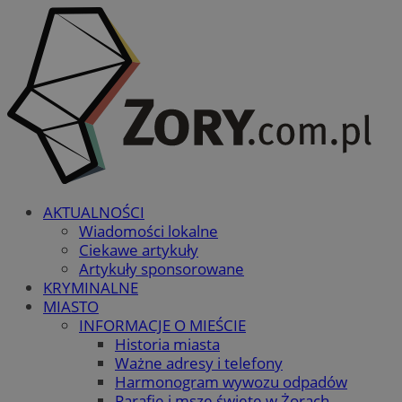
AKTUALNOŚCI
Wiadomości lokalne
Ciekawe artykuły
Artykuły sponsorowane
KRYMINALNE
MIASTO
INFORMACJE O MIEŚCIE
Historia miasta
Ważne adresy i telefony
Harmonogram wywozu odpadów
Parafie i msze święte w Żorach