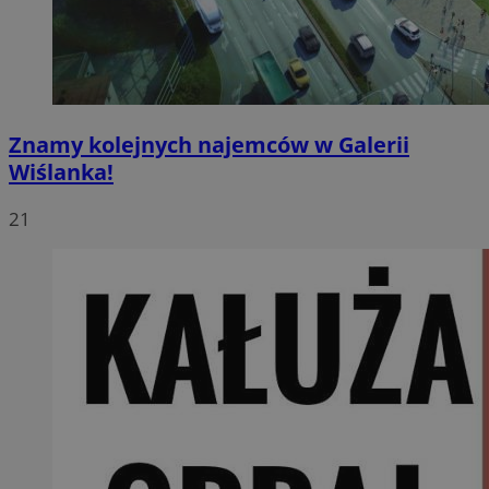
Znamy kolejnych najemców w Galerii
Wiślanka!
21