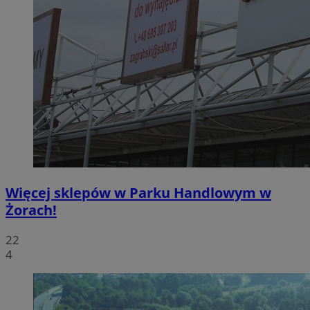
Więcej sklepów w Parku Handlowym w
Żorach!
22
4