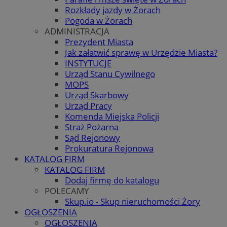
Rozkłady jazdy w Żorach
Pogoda w Żorach
ADMINISTRACJA
Prezydent Miasta
Jak załatwić sprawę w Urzędzie Miasta?
INSTYTUCJE
Urząd Stanu Cywilnego
MOPS
Urząd Skarbowy
Urząd Pracy
Komenda Miejska Policji
Straż Pożarna
Sąd Rejonowy
Prokuratura Rejonowa
KATALOG FIRM
KATALOG FIRM
Dodaj firmę do katalogu
POLECAMY
Skup.io - Skup nieruchomości Żory
OGŁOSZENIA
OGŁOSZENIA