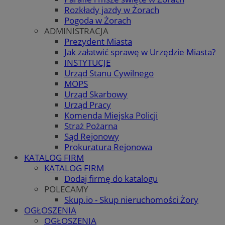
Rozkłady jazdy w Żorach
Pogoda w Żorach
ADMINISTRACJA
Prezydent Miasta
Jak załatwić sprawę w Urzędzie Miasta?
INSTYTUCJE
Urząd Stanu Cywilnego
MOPS
Urząd Skarbowy
Urząd Pracy
Komenda Miejska Policji
Straż Pożarna
Sąd Rejonowy
Prokuratura Rejonowa
KATALOG FIRM
KATALOG FIRM
Dodaj firmę do katalogu
POLECAMY
Skup.io - Skup nieruchomości Żory
OGŁOSZENIA
OGŁOSZENIA