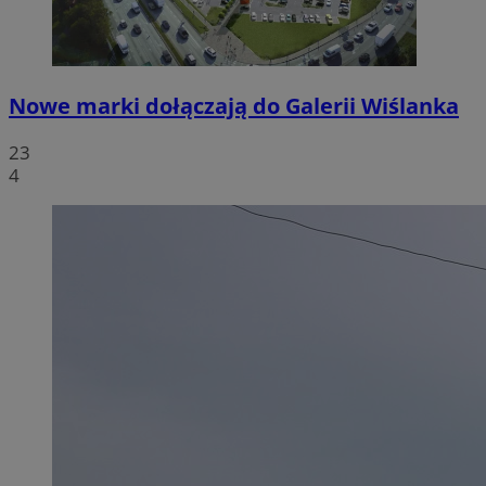
Nowe marki dołączają do Galerii Wiślanka
23
4