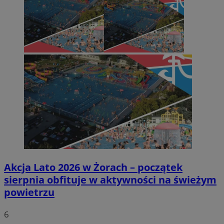
Akcja Lato 2026 w Żorach – początek
sierpnia obfituje w aktywności na świeżym
powietrzu
6