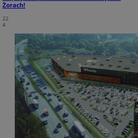
Żorach!
22
4