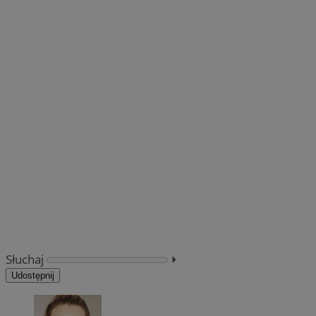
Słuchaj
⏵︎
Udostępnij