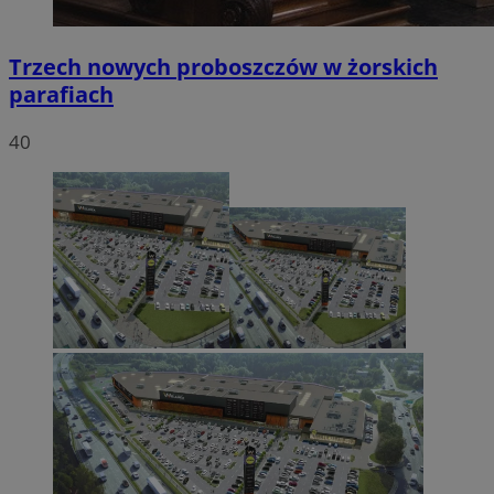
Trzech nowych proboszczów w żorskich
parafiach
40