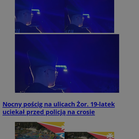
Nocny pościg na ulicach Żor. 19-latek
uciekał przed policją na crosie