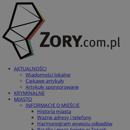
AKTUALNOŚCI
Wiadomości lokalne
Ciekawe artykuły
Artykuły sponsorowane
KRYMINALNE
MIASTO
INFORMACJE O MIEŚCIE
Historia miasta
Ważne adresy i telefony
Harmonogram wywozu odpadów
Parafie i msze święte w Żorach