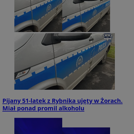
Pijany 51-latek z Rybnika ujęty w Żorach.
Miał ponad promil alkoholu