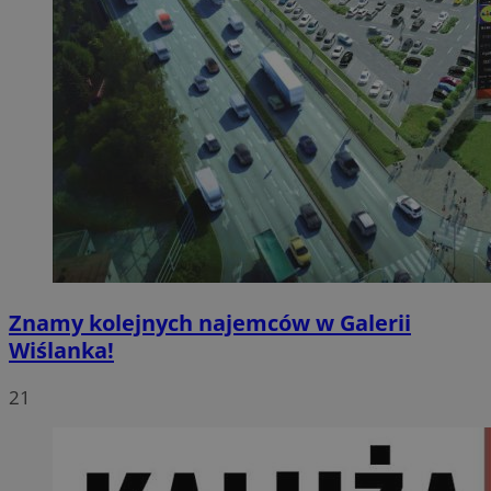
Znamy kolejnych najemców w Galerii
Wiślanka!
21