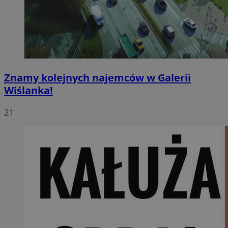
Znamy kolejnych najemców w Galerii
Wiślanka!
21