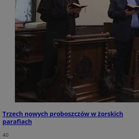
Trzech nowych proboszczów w żorskich
parafiach
40