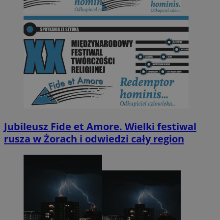
Jubileusz Fide et Amore. Wielki festiwal
rusza w Żorach i odwiedzi cały region