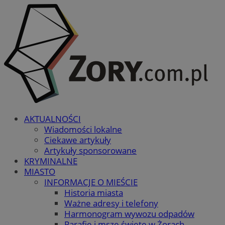
AKTUALNOŚCI
Wiadomości lokalne
Ciekawe artykuły
Artykuły sponsorowane
KRYMINALNE
MIASTO
INFORMACJE O MIEŚCIE
Historia miasta
Ważne adresy i telefony
Harmonogram wywozu odpadów
Parafie i msze święte w Żorach