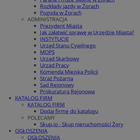
Rozkłady jazdy w Żorach
Pogoda w Żorach
ADMINISTRACJA
Prezydent Miasta
Jak załatwić sprawę w Urzędzie Miasta?
INSTYTUCJE
Urząd Stanu Cywilnego
MOPS
Urząd Skarbowy
Urząd Pracy
Komenda Miejska Policji
Straż Pożarna
Sąd Rejonowy
Prokuratura Rejonowa
KATALOG FIRM
KATALOG FIRM
Dodaj firmę do katalogu
POLECAMY
Skup.io - Skup nieruchomości Żory
OGŁOSZENIA
OGŁOSZENIA