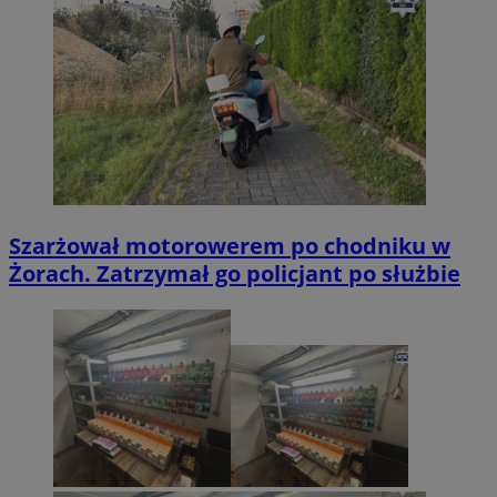
Szarżował motorowerem po chodniku w
Żorach. Zatrzymał go policjant po służbie