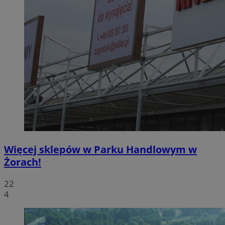
Więcej sklepów w Parku Handlowym w
Żorach!
22
4