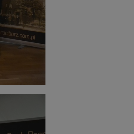
entyfikator sesji.
entyfikator sesji.
entyfikator sesji.
niania ludzi i
trony internetowej,
e ważnych raportów
ryny internetowej.
 identyfikatora
erów obsługuje
ekście
lu optymalizacji
 do przechowywania
niu do usług
e, czy użytkownik
enia lub reklamy.
nformacje o zgodzie
ncjach dotyczących
ia z witryny.
olityki prywatności
ich przestrzeganie
temu użytkownik nie