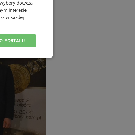
 wybory dotyczą
nym interesie
sz w każdej
DO PORTALU
esklasyfikowane
ane
owanie użytkownika i
j.