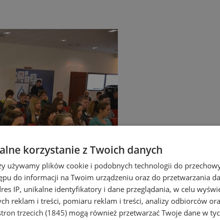
lne korzystanie z Twoich danych
rzy używamy plików cookie i podobnych technologii do przechow
ępu do informacji na Twoim urządzeniu oraz do przetwarzania 
dres IP, unikalne identyfikatory i dane przeglądania, w celu wyświ
h reklam i treści, pomiaru reklam i treści, analizy odbiorców or
tron trzecich (1845)
mogą również przetwarzać Twoje dane w tych