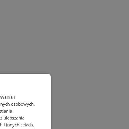
ywania i
danych osobowych,
etlania
az ulepszania
 i innych celach,