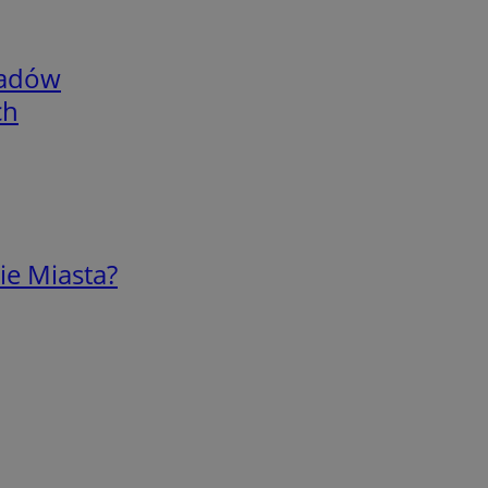
adów
ch
ie Miasta?