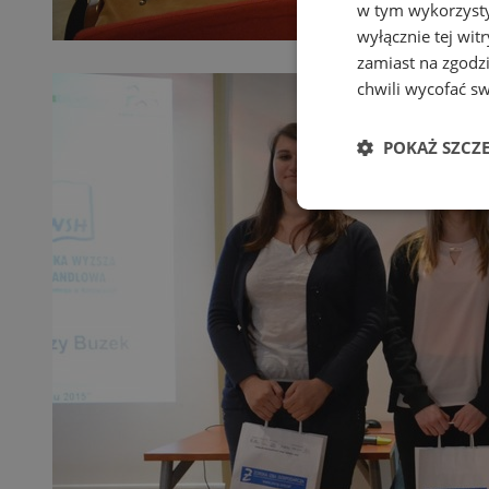
w tym wykorzysty
wyłącznie tej wi
zamiast na zgodz
chwili wycofać s
POKAŻ SZCZ
Niezbędne
Ni
Niezbędne pliki cook
zarządzanie kontem. 
Nazwa