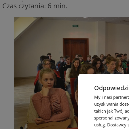
Czas czytania: 6 min.
Odpowiedzia
My i nasi partne
uzyskiwania dost
takich jak Twój a
spersonalizowanyc
usług.
Dostawcy s