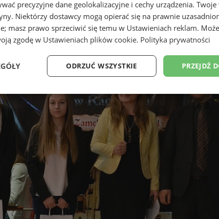
wać precyzyjne dane geolokalizacyjne i cechy urządzenia. Twoje
tryny. Niektórzy dostawcy mogą opierać się na prawnie uzasadnio
ie; masz prawo sprzeciwić się temu w
Ustawieniach reklam
. Może
woją zgodę w
Ustawieniach plików cookie
.
Polityka prywatności
EGÓŁY
ODRZUĆ WSZYSTKIE
PRZEJDŹ 
Wydajność
Targetowanie
Funkcjonalność
Ni
ezbędne
Wydajność
Targetowanie
Funkcjonalność
Niesklasyfikow
ie umożliwiają korzystanie z podstawowych funkcji strony internetowej, takich jak log
Bez niezbędnych plików cookie nie można prawidłowo korzystać ze strony internetowe
Okres
Provider
/
Domena
Opis
przechowywania