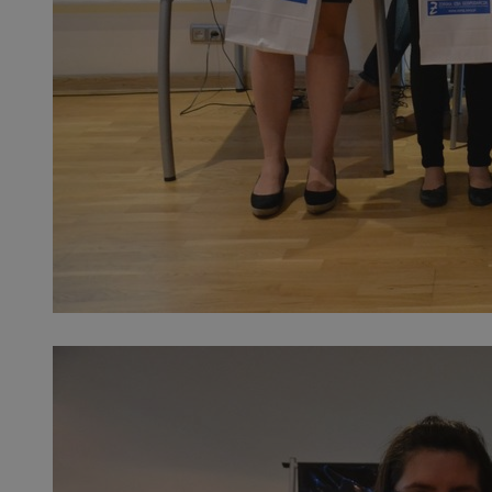
SessID
QeSessID
MvSessID
__cf_bm
suid
INGRESSCOOKIE
euds
VISITOR_PRIVACY_