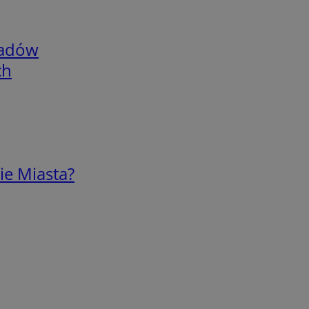
adów
ch
ie Miasta?