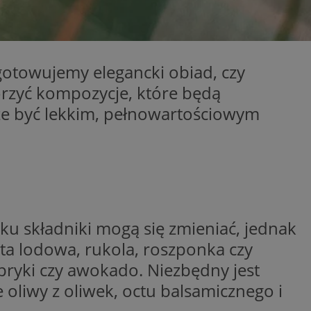
entyfikator sesji.
entyfikator sesji.
entyfikator sesji.
ygotowujemy elegancki obiad, czy
niania ludzi i
trony internetowej,
rzyć kompozycje, które będą
e ważnych raportów
ryny internetowej.
e być lekkim, pełnowartościowym
 identyfikatora
erów obsługuje
ekście
lu optymalizacji
 do przechowywania
niu do usług
ku składniki mogą się zmieniać, jednak
e, czy użytkownik
enia lub reklamy.
łata lodowa, rukola, roszponka czy
nformacje o zgodzie
ryki czy awokado. Niezbędny jest
ncjach dotyczących
ia z witryny.
 oliwy z oliwek, octu balsamicznego i
olityki prywatności
ich przestrzeganie
temu użytkownik nie