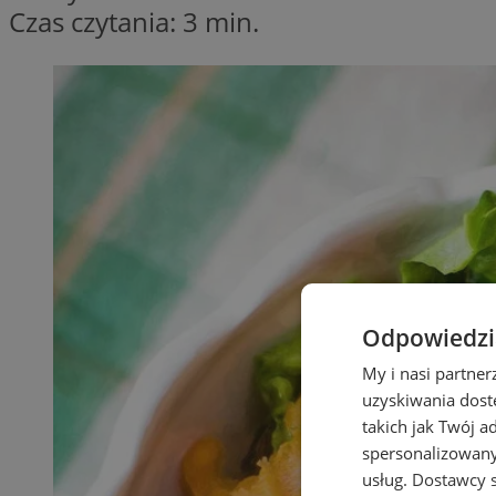
Czas czytania: 3 min.
Odpowiedzia
My i nasi partne
uzyskiwania dost
takich jak Twój a
spersonalizowanyc
usług.
Dostawcy s