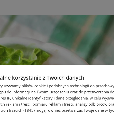
lne korzystanie z Twoich danych
rzy używamy plików cookie i podobnych technologii do przechow
ępu do informacji na Twoim urządzeniu oraz do przetwarzania 
dres IP, unikalne identyfikatory i dane przeglądania, w celu wyświ
h reklam i treści, pomiaru reklam i treści, analizy odbiorców or
tron trzecich (1845)
mogą również przetwarzać Twoje dane w tych