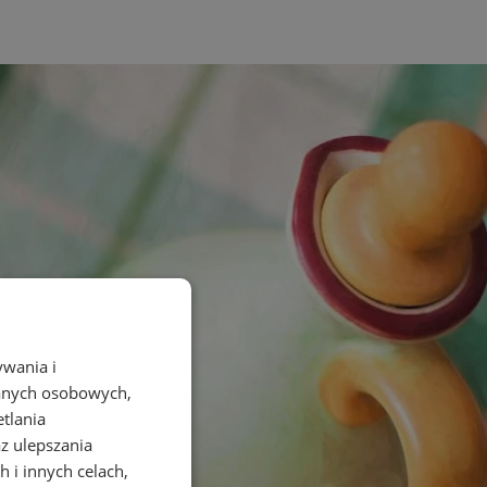
ywania i
danych osobowych,
etlania
az ulepszania
 i innych celach,