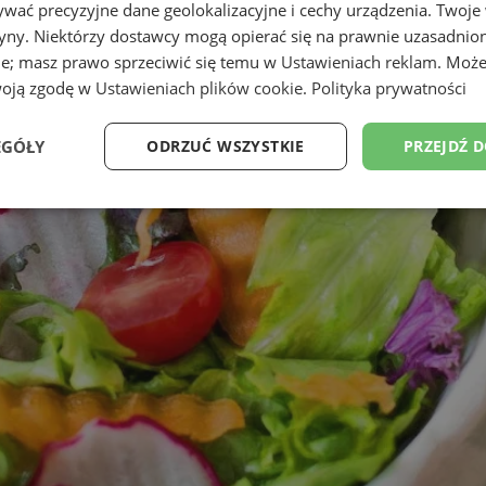
wać precyzyjne dane geolokalizacyjne i cechy urządzenia. Twoje
tryny. Niektórzy dostawcy mogą opierać się na prawnie uzasadnio
ie; masz prawo sprzeciwić się temu w
Ustawieniach reklam
. Może
woją zgodę w
Ustawieniach plików cookie
.
Polityka prywatności
EGÓŁY
ODRZUĆ WSZYSTKIE
PRZEJDŹ 
Wydajność
Targetowanie
Funkcjonalność
Ni
ezbędne
Wydajność
Targetowanie
Funkcjonalność
Niesklasyfikow
ie umożliwiają korzystanie z podstawowych funkcji strony internetowej, takich jak log
Bez niezbędnych plików cookie nie można prawidłowo korzystać ze strony internetowe
Okres
Provider
/
Domena
Opis
przechowywania