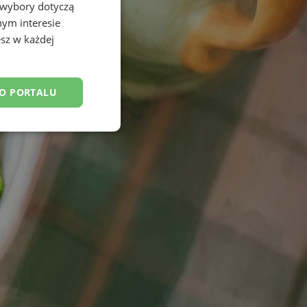
 wybory dotyczą
nym interesie
sz w każdej
DO PORTALU
esklasyfikowane
ane
owanie użytkownika i
j.