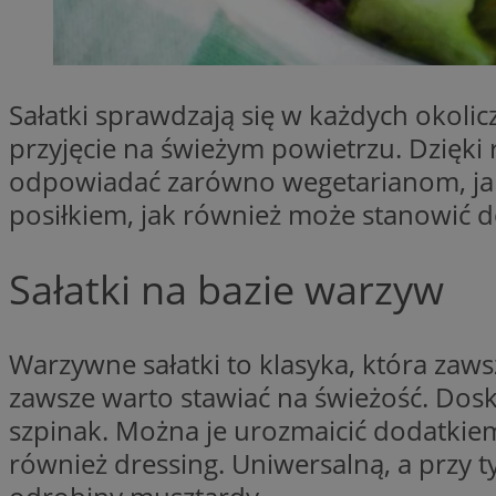
SessID
QeSessID
MvSessID
Sałatki sprawdzają się w każdych okolic
__cf_bm
przyjęcie na świeżym powietrzu. Dzięk
odpowiadać zarówno wegetarianom, jak
suid
posiłkiem, jak również może stanowić 
INGRESSCOOKIE
Sałatki na bazie warzyw
euds
Warzywne sałatki to klasyka, która zaws
zawsze warto stawiać na świeżość. Doskon
VISITOR_PRIVACY_
szpinak. Można je urozmaicić dodatkie
również dressing. Uniwersalną, a przy t