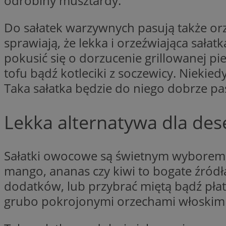
odrobiny musztardy.
Do sałatek warzywnych pasują także orz
li_gc
sprawiają, że lekka i orzeźwiająca sałatk
pokusić się o dorzucenie grillowanej pi
CookieScriptConse
tofu bądź kotleciki z soczewicy. Niekie
Taka sałatka będzie do niego dobrze p
Lekka alternatywa dla des
Nazwa
Nazwa
Nazwa
gid_CAESEEbgrCsX
Sałatki owocowe są świetnym wyborem, 
_ga_L2744325BY
__mguid_
tt_viewer
mango, ananas czy kiwi to bogate źródł
_ga
dodatków, lub przybrać miętą bądź pła
DSID
grubo pokrojonymi orzechami włoskimi
ADKUID