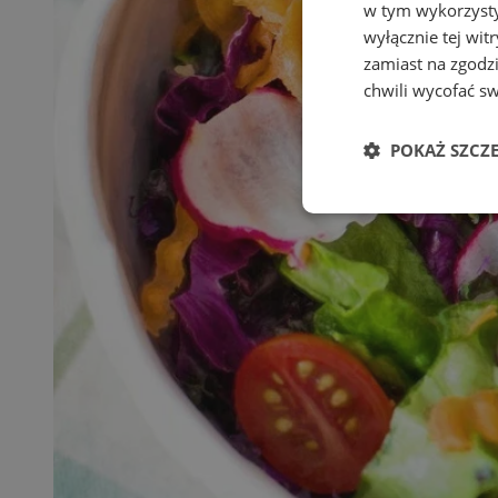
w tym wykorzysty
wyłącznie tej wi
zamiast na zgodz
chwili wycofać s
POKAŻ SZCZ
Niezbędne
Ni
Niezbędne pliki cook
zarządzanie kontem. 
Nazwa