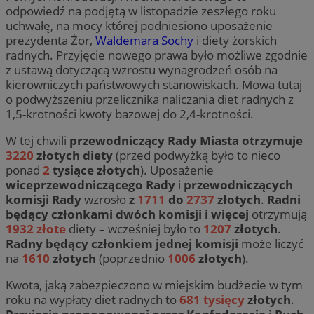
odpowiedź na podjętą w listopadzie zeszłego roku
uchwałę, na mocy której podniesiono uposażenie
prezydenta Żor,
Waldemara Sochy
i diety żorskich
radnych. Przyjęcie nowego prawa było możliwe zgodnie
z ustawą dotyczącą wzrostu wynagrodzeń osób na
kierowniczych państwowych stanowiskach. Mowa tutaj
o podwyższeniu przelicznika naliczania diet radnych z
1,5-krotności kwoty bazowej do 2,4-krotności.
W tej chwili
przewodniczący Rady Miasta otrzymuje
3220
złotych diety
(przed podwyżką było to nieco
ponad
2
tysiące złotych
). Uposażenie
wiceprzewodniczącego Rady
i
przewodniczących
komisji Rady
wzrosło
z
1711
do
2737
złotych
.
Radni
będący członkami dwóch komisji i więcej
otrzymują
1932 złote
diety – wcześniej było to
1207
złotych
.
Radny będący członkiem jednej komisji
może liczyć
na
1610
złotych
(poprzednio
1006
złotych
).
Kwota, jaką zabezpieczono w miejskim budżecie w tym
roku na wypłaty diet radnych to
681 tysięcy
złotych
.