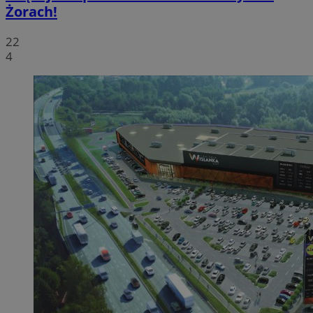
Żorach!
22
4