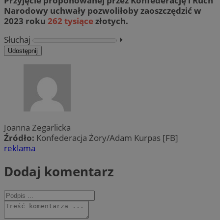
Przyjęcie proponowanej przez Konfederację i Ruch
Narodowy uchwały pozwoliłoby zaoszczędzić w
2023 roku
262 tysiące
złotych.
Słuchaj
⏵︎
Udostępnij
Joanna Zegarlicka
Źródło:
Konfederacja Żory/Adam Kurpas [FB]
reklama
Dodaj komentarz