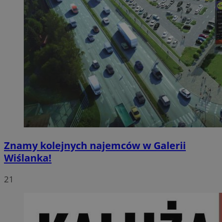
Znamy kolejnych najemców w Galerii
Wiślanka!
21