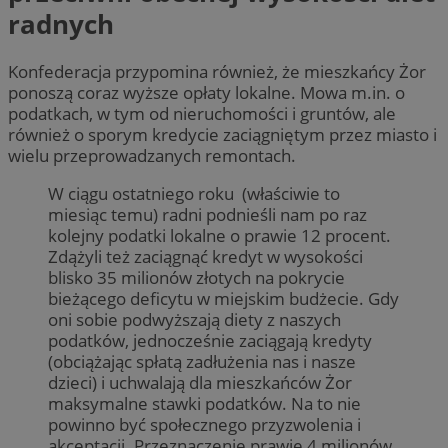
radnych
Konfederacja przypomina również, że mieszkańcy Żor
ponoszą coraz wyższe opłaty lokalne. Mowa m.in. o
podatkach, w tym od nieruchomości i gruntów, ale
również o sporym kredycie zaciągniętym przez miasto i
wielu przeprowadzanych remontach.
W ciągu ostatniego roku (właściwie to
miesiąc temu) radni podnieśli nam po raz
kolejny podatki lokalne o prawie 12 procent.
Zdążyli też zaciągnąć kredyt w wysokości
blisko 35 milionów złotych na pokrycie
bieżącego deficytu w miejskim budżecie. Gdy
oni sobie podwyższają diety z naszych
podatków, jednocześnie zaciągają kredyty
(obciążając spłatą zadłużenia nas i nasze
dzieci) i uchwalają dla mieszkańców Żor
maksymalne stawki podatków. Na to nie
powinno być społecznego przyzwolenia i
akceptacji. Przeznaczenie prawie 4 milionów