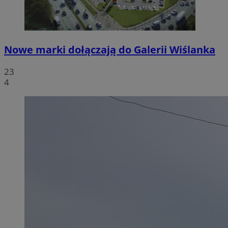
Nowe marki dołączają do Galerii Wiślanka
23
4