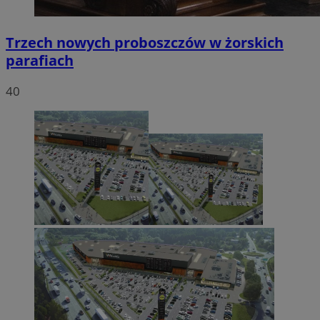
Trzech nowych proboszczów w żorskich
parafiach
40