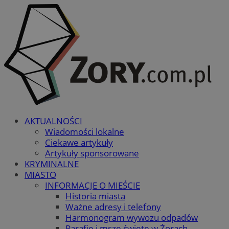
AKTUALNOŚCI
Wiadomości lokalne
Ciekawe artykuły
Artykuły sponsorowane
KRYMINALNE
MIASTO
INFORMACJE O MIEŚCIE
Historia miasta
Ważne adresy i telefony
Harmonogram wywozu odpadów
Parafie i msze święte w Żorach