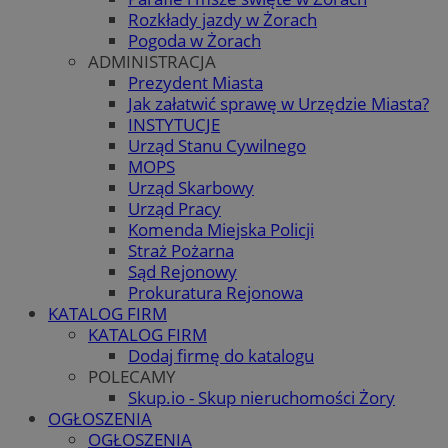
Rozkłady jazdy w Żorach
Pogoda w Żorach
ADMINISTRACJA
Prezydent Miasta
Jak załatwić sprawę w Urzędzie Miasta?
INSTYTUCJE
Urząd Stanu Cywilnego
MOPS
Urząd Skarbowy
Urząd Pracy
Komenda Miejska Policji
Straż Pożarna
Sąd Rejonowy
Prokuratura Rejonowa
KATALOG FIRM
KATALOG FIRM
Dodaj firmę do katalogu
POLECAMY
Skup.io - Skup nieruchomości Żory
OGŁOSZENIA
OGŁOSZENIA