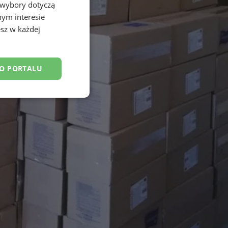
 wybory dotyczą
nym interesie
sz w każdej
DO PORTALU
esklasyfikowane
ane
owanie użytkownika i
j.