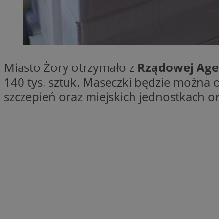
SessID
QeSessID
MvSessID
__cf_bm
Miasto Żory otrzymało z
Rządowej Agen
140 tys. sztuk. Maseczki będzie można
suid
szczepień oraz miejskich jednostkach o
INGRESSCOOKIE
euds
VISITOR_PRIVACY_