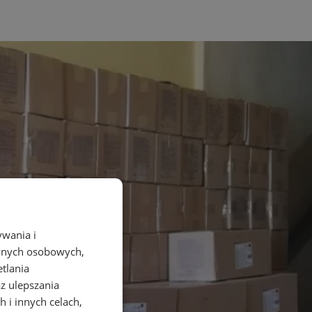
ywania i
danych osobowych,
etlania
az ulepszania
 i innych celach,