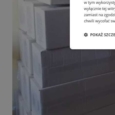
w tym wykorzysty
wyłącznie tej wi
zamiast na zgodz
chwili wycofać s
POKAŻ SZCZ
Niezbędne
Ni
Niezbędne pliki cook
zarządzanie kontem. 
Nazwa