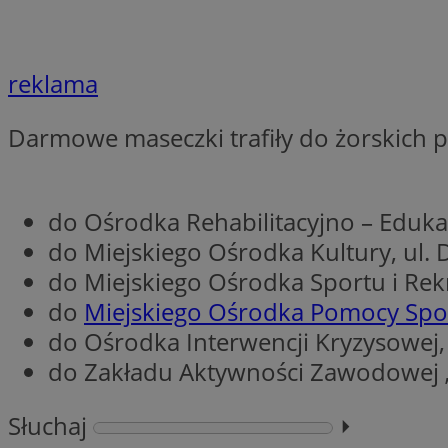
li_gc
reklama
CookieScriptConse
Darmowe maseczki trafiły do żorskich pr
do Ośrodka Rehabilitacyjno – Eduka
do Miejskiego Ośrodka Kultury, ul. 
Nazwa
Nazwa
do Miejskiego Ośrodka Sportu i Rekr
Nazwa
gid_CAESEEbgrCsX
do
Miejskiego Ośrodka Pomocy Spo
_ga_L2744325BY
__mguid_
tt_viewer
do Ośrodka Interwencji Kryzysowej,
_ga
do Zakładu Aktywności Zawodowej „W
DSID
Słuchaj
⏵︎
ADKUID