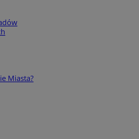
adów
ch
ie Miasta?