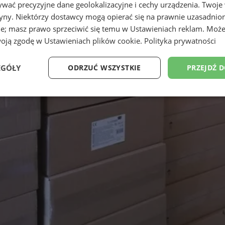
wać precyzyjne dane geolokalizacyjne i cechy urządzenia. Twoje
tryny. Niektórzy dostawcy mogą opierać się na prawnie uzasadnio
ie; masz prawo sprzeciwić się temu w
Ustawieniach reklam
. Może
woją zgodę w
Ustawieniach plików cookie
.
Polityka prywatności
EGÓŁY
ODRZUĆ WSZYSTKIE
PRZEJDŹ 
Wydajność
Targetowanie
Funkcjonalność
Ni
ezbędne
Wydajność
Targetowanie
Funkcjonalność
Niesklasyfikow
ie umożliwiają korzystanie z podstawowych funkcji strony internetowej, takich jak log
Bez niezbędnych plików cookie nie można prawidłowo korzystać ze strony internetowe
Okres
Provider
/
Domena
Opis
przechowywania