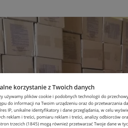
lne korzystanie z Twoich danych
rzy używamy plików cookie i podobnych technologii do przechow
ępu do informacji na Twoim urządzeniu oraz do przetwarzania 
dres IP, unikalne identyfikatory i dane przeglądania, w celu wyświ
h reklam i treści, pomiaru reklam i treści, analizy odbiorców or
tron trzecich (1845)
mogą również przetwarzać Twoje dane w tych