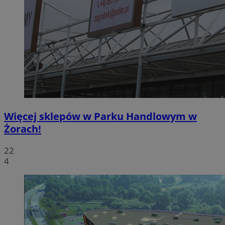
Więcej sklepów w Parku Handlowym w
Żorach!
22
4