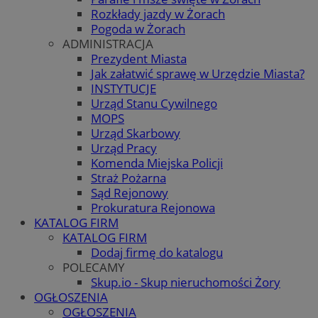
Rozkłady jazdy w Żorach
Pogoda w Żorach
ADMINISTRACJA
Prezydent Miasta
Jak załatwić sprawę w Urzędzie Miasta?
INSTYTUCJE
Urząd Stanu Cywilnego
MOPS
Urząd Skarbowy
Urząd Pracy
Komenda Miejska Policji
Straż Pożarna
Sąd Rejonowy
Prokuratura Rejonowa
KATALOG FIRM
KATALOG FIRM
Dodaj firmę do katalogu
POLECAMY
Skup.io - Skup nieruchomości Żory
OGŁOSZENIA
OGŁOSZENIA