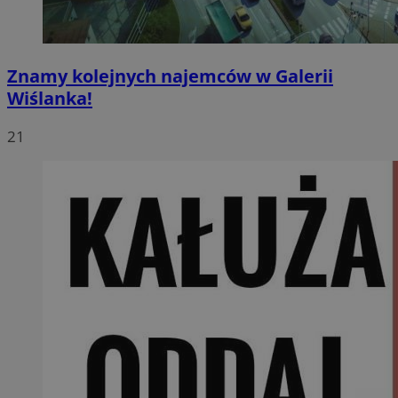
Znamy kolejnych najemców w Galerii
Wiślanka!
21