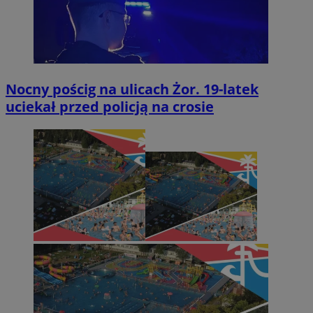
Nocny pościg na ulicach Żor. 19-latek
uciekał przed policją na crosie