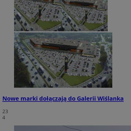
Nowe marki dołączają do Galerii Wiślanka
23
4