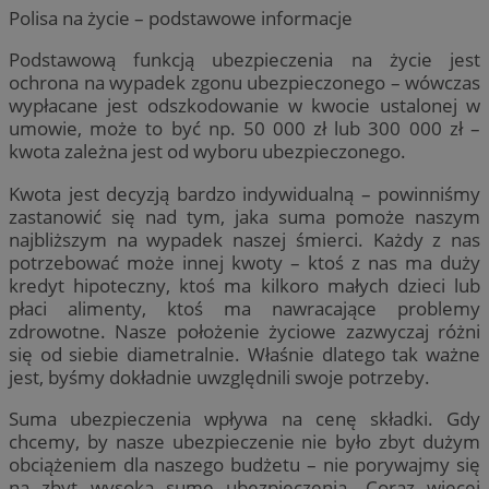
Polisa na życie – podstawowe informacje
Podstawową funkcją ubezpieczenia na życie jest
ochrona na wypadek zgonu ubezpieczonego – wówczas
wypłacane jest odszkodowanie w kwocie ustalonej w
umowie, może to być np. 50 000 zł lub 300 000 zł –
kwota zależna jest od wyboru ubezpieczonego.
Kwota jest decyzją bardzo indywidualną – powinniśmy
zastanowić się nad tym, jaka suma pomoże naszym
najbliższym na wypadek naszej śmierci. Każdy z nas
potrzebować może innej kwoty – ktoś z nas ma duży
kredyt hipoteczny, ktoś ma kilkoro małych dzieci lub
płaci alimenty, ktoś ma nawracające problemy
zdrowotne. Nasze położenie życiowe zazwyczaj różni
się od siebie diametralnie. Właśnie dlatego tak ważne
jest, byśmy dokładnie uwzględnili swoje potrzeby.
Suma ubezpieczenia wpływa na cenę składki. Gdy
chcemy, by nasze ubezpieczenie nie było zbyt dużym
obciążeniem dla naszego budżetu – nie porywajmy się
na zbyt wysoką sumę ubezpieczenia. Coraz więcej