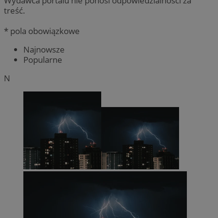
Wydawca portalu nie ponosi odpowiedzialności za
treść.
* pola obowiązkowe
Najnowsze
Popularne
N