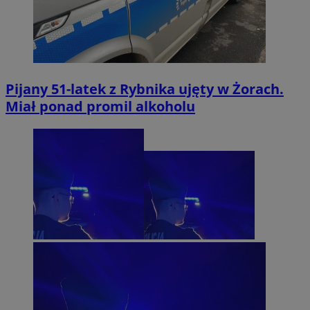
Pijany 51-latek z Rybnika ujęty w Żorach.
Miał ponad promil alkoholu