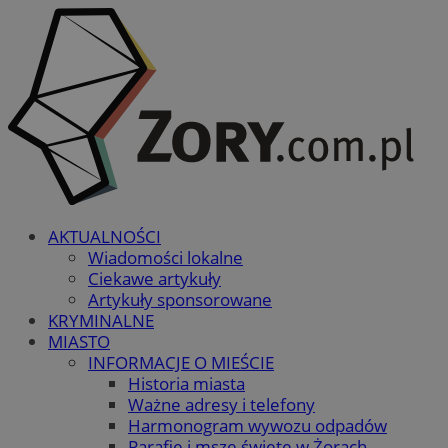
AKTUALNOŚCI
Wiadomości lokalne
Ciekawe artykuły
Artykuły sponsorowane
KRYMINALNE
MIASTO
INFORMACJE O MIEŚCIE
Historia miasta
Ważne adresy i telefony
Harmonogram wywozu odpadów
Parafie i msze święte w Żorach