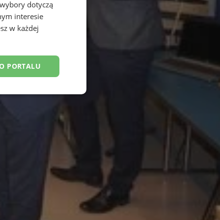
 wybory dotyczą
nym interesie
sz w każdej
DO PORTALU
esklasyfikowane
ane
owanie użytkownika i
j.