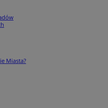
adów
ch
ie Miasta?