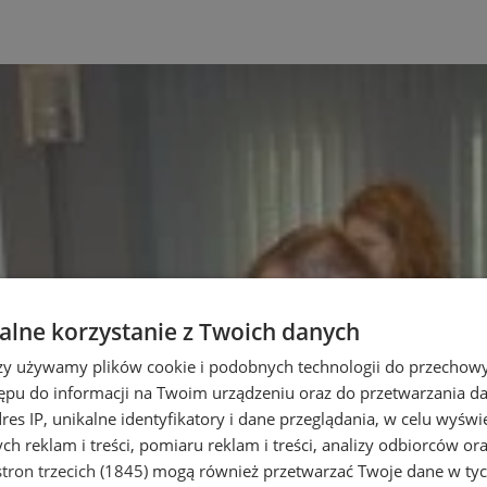
lne korzystanie z Twoich danych
rzy używamy plików cookie i podobnych technologii do przechow
ępu do informacji na Twoim urządzeniu oraz do przetwarzania 
dres IP, unikalne identyfikatory i dane przeglądania, w celu wyświ
h reklam i treści, pomiaru reklam i treści, analizy odbiorców or
tron trzecich (1845)
mogą również przetwarzać Twoje dane w tych