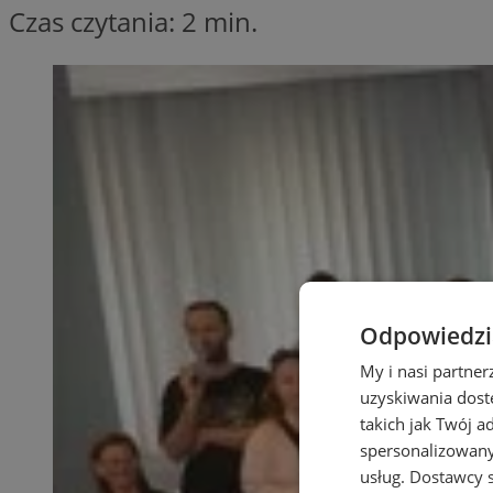
Czas czytania: 2 min.
Odpowiedzia
My i nasi partne
uzyskiwania dost
takich jak Twój a
spersonalizowanyc
usług.
Dostawcy s