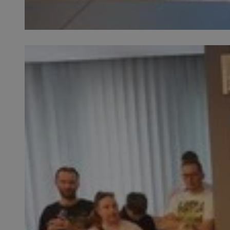
SessID
QeSessID
MvSessID
__cf_bm
suid
INGRESSCOOKIE
euds
VISITOR_PRIVACY_