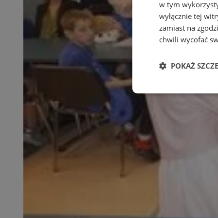
w tym wykorzysty
wyłącznie tej wi
zamiast na zgodz
chwili wycofać s
POKAŻ SZCZ
Niezbędne
Ni
Niezbędne pliki cook
zarządzanie kontem. 
Nazwa