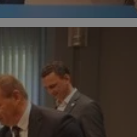
entyfikator sesji.
entyfikator sesji.
entyfikator sesji.
niania ludzi i
trony internetowej,
e ważnych raportów
ryny internetowej.
 identyfikatora
erów obsługuje
ekście
lu optymalizacji
 do przechowywania
niu do usług
e, czy użytkownik
enia lub reklamy.
nformacje o zgodzie
ncjach dotyczących
ia z witryny.
olityki prywatności
ich przestrzeganie
temu użytkownik nie