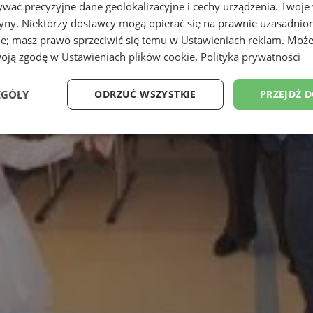
wać precyzyjne dane geolokalizacyjne i cechy urządzenia. Twoje
tryny. Niektórzy dostawcy mogą opierać się na prawnie uzasadnio
ie; masz prawo sprzeciwić się temu w
Ustawieniach reklam
. Może
woją zgodę w
Ustawieniach plików cookie
.
Polityka prywatności
EGÓŁY
ODRZUĆ WSZYSTKIE
PRZEJDŹ 
Wydajność
Targetowanie
Funkcjonalność
Ni
ezbędne
Wydajność
Targetowanie
Funkcjonalność
Niesklasyfikow
ie umożliwiają korzystanie z podstawowych funkcji strony internetowej, takich jak log
Bez niezbędnych plików cookie nie można prawidłowo korzystać ze strony internetowe
Okres
Provider
/
Domena
Opis
przechowywania