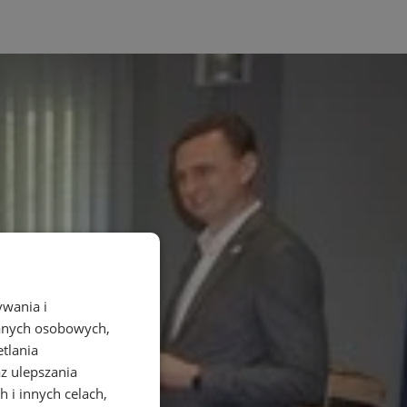
ywania i
danych osobowych,
etlania
az ulepszania
 i innych celach,