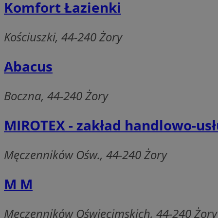
Komfort Łazienki
SessID
QeSessID
Kościuszki, 44-240 Żory
MvSessID
__cf_bm
Abacus
suid
Boczna, 44-240 Żory
INGRESSCOOKIE
MIROTEX - zakład handlowo-us
euds
Męczenników Ośw., 44-240 Żory
M M
VISITOR_PRIVACY_
Męczenników Oświęcimskich, 44-240 Żory