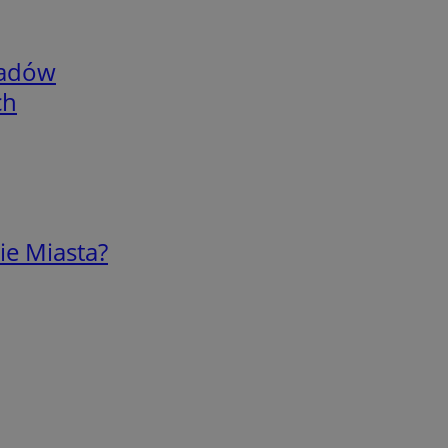
adów
ch
ie Miasta?