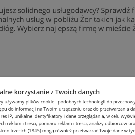
jesz solidnego usługodawcy? Sprawdź fi
nalnych usług w pobliżu Żor takich jak 
dłóg. Wybierz najlepszą firmę w mieście 
lne korzystanie z Twoich danych
rzy używamy plików cookie i podobnych technologii do przechow
ępu do informacji na Twoim urządzeniu oraz do przetwarzania 
dres IP, unikalne identyfikatory i dane przeglądania, w celu wyświ
h reklam i treści, pomiaru reklam i treści, analizy odbiorców or
niowe do tapet
tron trzecich (1845)
mogą również przetwarzać Twoje dane w tych