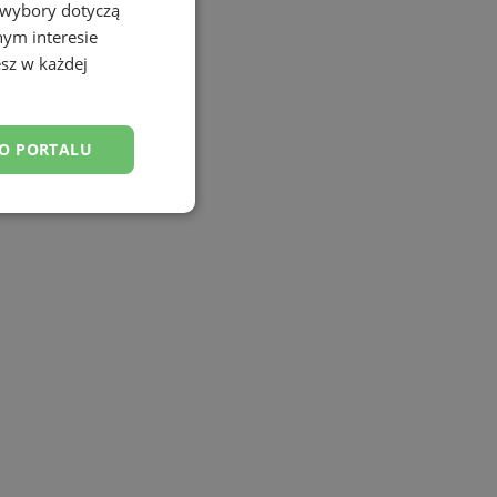
 wybory dotyczą
nym interesie
sz w każdej
DO PORTALU
esklasyfikowane
ane
owanie użytkownika i
j.