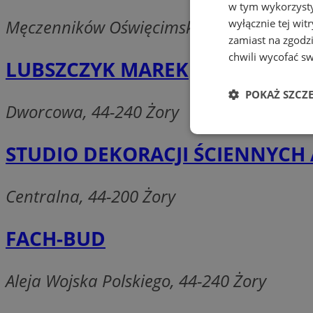
w tym wykorzysty
Męczenników Oświęcimskich, 44-240 Żory
wyłącznie tej wi
zamiast na zgodz
chwili wycofać s
LUBSZCZYK MAREK
POKAŻ SZCZ
Dworcowa, 44-240 Żory
Niezbędne
STUDIO DEKORACJI ŚCIENNYCH 
Centralna, 44-200 Żory
FACH-BUD
Ni
Niezbędne pliki cook
zarządzanie kontem. 
Aleja Wojska Polskiego, 44-240 Żory
Nazwa