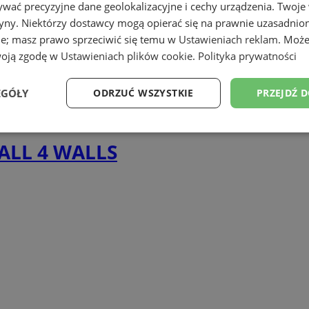
wać precyzyjne dane geolokalizacyjne i cechy urządzenia. Twoje
tryny. Niektórzy dostawcy mogą opierać się na prawnie uzasadnio
ie; masz prawo sprzeciwić się temu w
Ustawieniach reklam
. Może
woją zgodę w
Ustawieniach plików cookie
.
Polityka prywatności
EGÓŁY
ODRZUĆ WSZYSTKIE
PRZEJDŹ 
Wydajność
Targetowanie
Funkcjonalność
Ni
ALL 4 WALLS
ezbędne
Wydajność
Targetowanie
Funkcjonalność
Niesklasyfikow
ie umożliwiają korzystanie z podstawowych funkcji strony internetowej, takich jak log
Bez niezbędnych plików cookie nie można prawidłowo korzystać ze strony internetowe
Okres
Provider
/
Domena
Opis
przechowywania