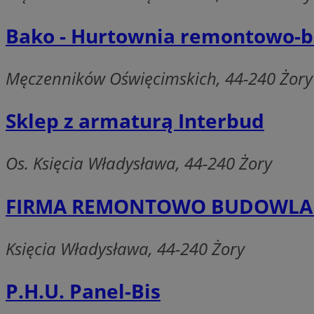
Bako - Hurtownia remontowo-
li_gc
Męczenników Oświęcimskich, 44-240 Żory
CookieScriptConse
Sklep z armaturą Interbud
Os. Księcia Władysława, 44-240 Żory
Nazwa
Nazwa
FIRMA REMONTOWO BUDOWLAN
Nazwa
gid_CAESEEbgrCsX
_ga_L2744325BY
__mguid_
tt_viewer
Księcia Władysława, 44-240 Żory
_ga
DSID
P.H.U. Panel-Bis
ADKUID