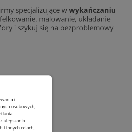
rmy specjalizujące w
wykańczaniu
kafelkowanie, malowanie, układanie
Żory i szykuj się na bezproblemowy
ywania i
danych osobowych,
etlania
az ulepszania
 i innych celach,