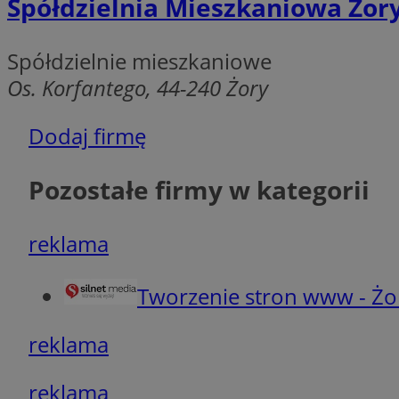
Spółdzielnia Mieszkaniowa Żor
__cf_bm
Spółdzielnie mieszkaniowe
suid
Os. Korfantego, 44-240 Żory
INGRESSCOOKIE
Dodaj firmę
Pozostałe firmy w kategorii
euds
reklama
VISITOR_PRIVACY_
Tworzenie stron www - Żo
reklama
li_gc
reklama