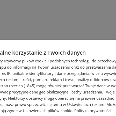
lne korzystanie z Twoich danych
rzy używamy plików cookie i podobnych technologii do przechow
ępu do informacji na Twoim urządzeniu oraz do przetwarzania 
dres IP, unikalne identyfikatory i dane przeglądania, w celu wyświ
h reklam i treści, pomiaru reklam i treści, analizy odbiorców or
tron trzecich (1845)
mogą również przetwarzać Twoje dane w tych
wać precyzyjne dane geolokalizacyjne i cechy urządzenia. Twoje
tryny. Niektórzy dostawcy mogą opierać się na prawnie uzasadnio
owe
ie; masz prawo sprzeciwić się temu w
Ustawieniach reklam
. Może
woją zgodę w
Ustawieniach plików cookie
.
Polityka prywatności