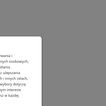
ywania i
danych osobowych,
etlania
az ulepszania
 i innych celach,
 wybory dotyczą
nym interesie
sz w każdej