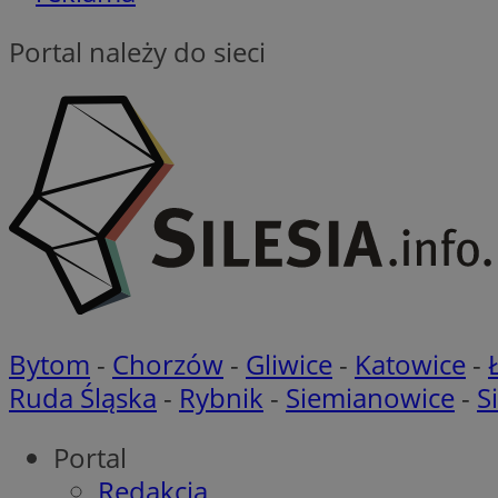
CookieScriptConse
Portal należy do sieci
Nazwa
Nazwa
Nazwa
gid_CAESEEbgrCsX
_ga_L2744325BY
__mguid_
tt_viewer
_ga
DSID
Bytom
-
Chorzów
-
Gliwice
-
Katowice
-
ADKUID
Ruda Śląska
-
Rybnik
-
Siemianowice
-
S
__gpi
bito
ustat_nn9wpgkkgrh
Portal
openstat_gid
Redakcja
_clck