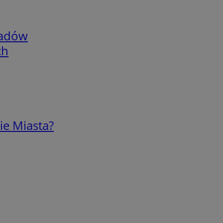
adów
ch
ie Miasta?