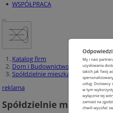
WSPÓŁPRACA
Odpowiedzia
Katalog firm
My i nasi partne
Dom i Budownictwo
uzyskiwania dost
takich jak Twój a
Spółdzielnie mieszkaniowe
spersonalizowanyc
usług.
Dostawcy s
reklama
w tym wykorzysty
wyłącznie tej wi
Spółdzielnie mieszkani
zamiast na zgodz
chwili wycofać s