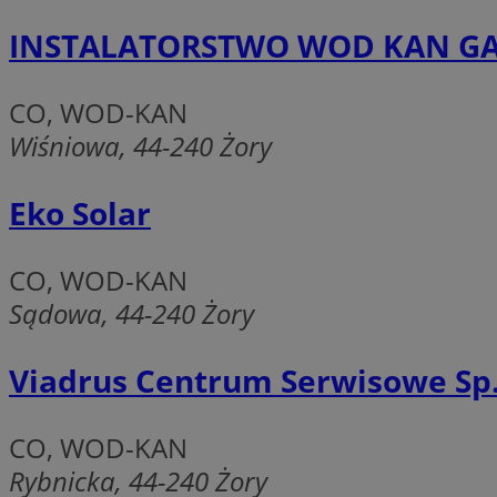
INSTALATORSTWO WOD KAN GAZ
CO, WOD-KAN
Ni
Wiśniowa, 44-240 Żory
Niezbędne pliki cook
zarządzanie kontem. 
Eko Solar
Nazwa
SessID
CO, WOD-KAN
QeSessID
Sądowa, 44-240 Żory
MvSessID
__cf_bm
Viadrus Centrum Serwisowe Sp. 
suid
CO, WOD-KAN
Rybnicka, 44-240 Żory