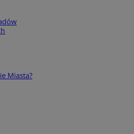
adów
ch
ie Miasta?