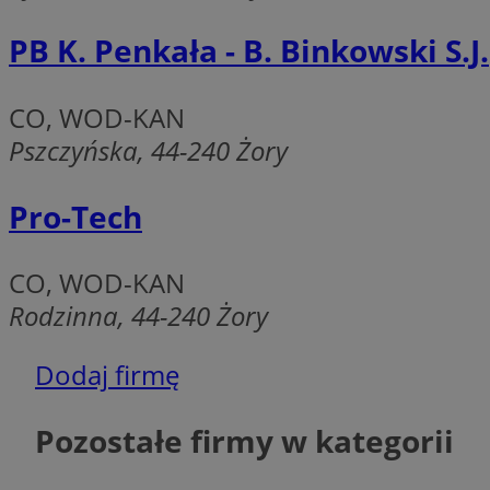
INGRESSCOOKIE
PB K. Penkała - B. Binkowski S.J.
euds
CO, WOD-KAN
Pszczyńska, 44-240 Żory
VISITOR_PRIVACY_
Pro-Tech
CO, WOD-KAN
Rodzinna, 44-240 Żory
li_gc
Dodaj firmę
CookieScriptConse
Pozostałe firmy w kategorii