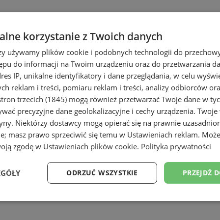
 C O I ELEKTRYCZNE JACEK OST
lne korzystanie z Twoich danych
rzy używamy plików cookie i podobnych technologii do przechow
ępu do informacji na Twoim urządzeniu oraz do przetwarzania 
dres IP, unikalne identyfikatory i dane przeglądania, w celu wyświ
h reklam i treści, pomiaru reklam i treści, analizy odbiorców or
tron trzecich (1845)
mogą również przetwarzać Twoje dane w tych
wać precyzyjne dane geolokalizacyjne i cechy urządzenia. Twoje
tryny. Niektórzy dostawcy mogą opierać się na prawnie uzasadnio
ie; masz prawo sprzeciwić się temu w
Ustawieniach reklam
. Może
woją zgodę w
Ustawieniach plików cookie
.
Polityka prywatności
EGÓŁY
ODRZUĆ WSZYSTKIE
PRZEJDŹ 
Wydajność
Targetowanie
Funkcjonalność
Ni