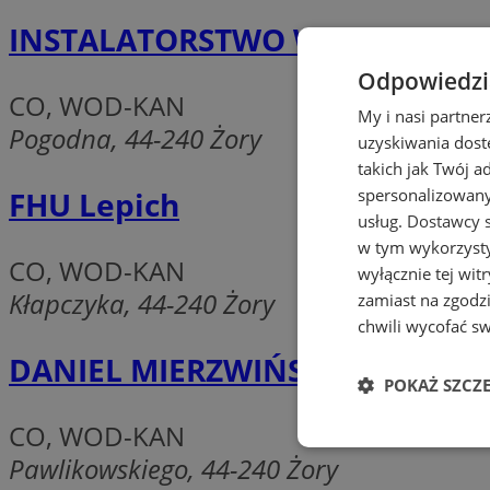
INSTALATORSTWO WOD KAN GAZ
Odpowiedzia
CO, WOD-KAN
My i nasi partne
Pogodna, 44-240 Żory
uzyskiwania dost
takich jak Twój a
spersonalizowanyc
FHU Lepich
usług.
Dostawcy s
w tym wykorzysty
CO, WOD-KAN
wyłącznie tej wi
Kłapczyka, 44-240 Żory
zamiast na zgodz
chwili wycofać s
DANIEL MIERZWIŃSKI
POKAŻ SZCZ
CO, WOD-KAN
Niezbędne
Pawlikowskiego, 44-240 Żory