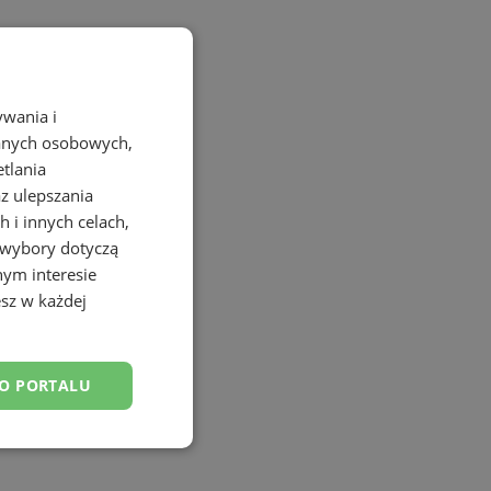
ROWSKI
ywania i
danych osobowych,
etlania
az ulepszania
 i innych celach,
 wybory dotyczą
nym interesie
sz w każdej
DO PORTALU
esklasyfikowane