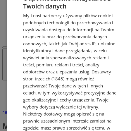
Dodaj ogłoszenie
Twoich danych
POLECAMY
My i nasi partnerzy używamy plików cookie i
Protocol IT
Pracuj.pl - praca w Żorach
podobnych technologii do przechowywania i
REKLAMA
uzyskiwania dostępu do informacji na Twoim
WSPÓŁPRACA
urządzeniu oraz do przetwarzania danych
osobowych, takich jak Twój adres IP, unikalne
identyfikatory i dane przeglądania, w celu
wyświetlania spersonalizowanych reklam i
treści, pomiaru reklam i treści, analizy
odbiorców oraz ulepszania usług.
Dostawcy
stron trzecich (1845)
mogą również
przetwarzać Twoje dane w tych i innych
Katalog firm
celach, w tym wykorzystywać precyzyjne dane
Dom i Budownictwo
geolokalizacyjne i cechy urządzenia. Twoje
Materiały instalacyjne
wybory dotyczą wyłącznie tej witryny.
reklama
Niektórzy dostawcy mogą opierać się na
prawnie uzasadnionym interesie zamiast na
Materiały instalacyjne
zgodzie; masz prawo sprzeciwić się temu w