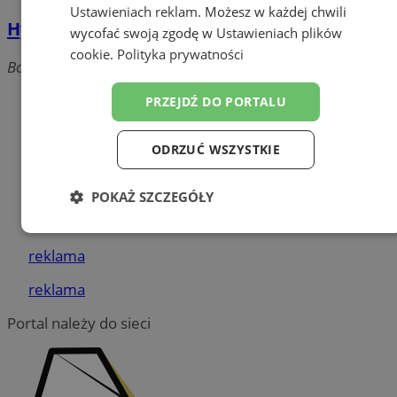
Ustawieniach reklam
. Możesz w każdej chwili
Hydrosolar
wycofać swoją zgodę w
Ustawieniach plików
cookie
.
Polityka prywatności
Boczna, 44-240 Żory
Dodaj firmę
PRZEJDŹ DO PORTALU
Pozostałe firmy w kategorii
ODRZUĆ WSZYSTKIE
reklama
POKAŻ SZCZEGÓŁY
Tworzenie stron www - Żory
Niezbędne
Wydajność
Targetowanie
reklama
reklama
Funkcjonalność
Niesklasyfikowane
Portal należy do sieci