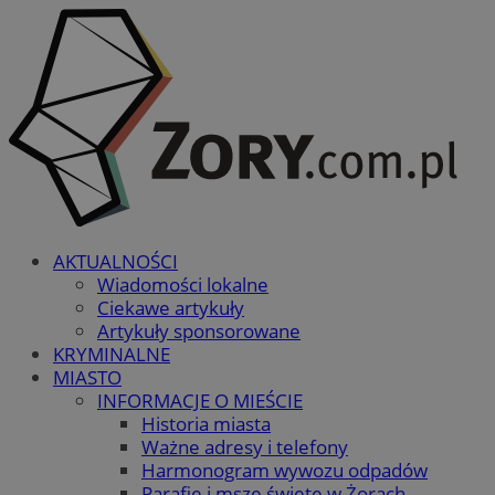
AKTUALNOŚCI
Wiadomości lokalne
Ciekawe artykuły
Artykuły sponsorowane
KRYMINALNE
MIASTO
INFORMACJE O MIEŚCIE
Historia miasta
Ważne adresy i telefony
Harmonogram wywozu odpadów
Parafie i msze święte w Żorach