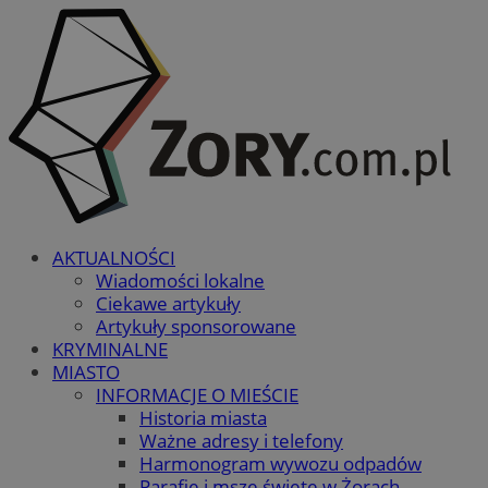
AKTUALNOŚCI
Wiadomości lokalne
Ciekawe artykuły
Artykuły sponsorowane
KRYMINALNE
MIASTO
INFORMACJE O MIEŚCIE
Historia miasta
Ważne adresy i telefony
Harmonogram wywozu odpadów
Parafie i msze święte w Żorach