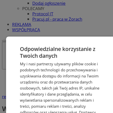
Dodaj ogłoszenie
POLECAMY
Protocol IT
Pracuj.pl - praca w Żorach
REKLAMA
WSPÓŁPRACA
Odpowiedzialne korzystanie z
Twoich danych
My i nasi partnerzy używamy plików cookie i
podobnych technologii do przechowywania i
uzyskiwania dostępu do informacji na Twoim
Katalog firm
Dom i Budownictwo
urządzeniu oraz do przetwarzania danych
Wynajem pomieszczeń, powierzchni biurowych
osobowych, takich jak Twój adres IP, unikalne
identyfikatory i dane przeglądania, w celu
reklama
wyświetlania spersonalizowanych reklam i
treści, pomiaru reklam i treści, analizy
Wynajem pomieszczeń,
odbiorców oraz ulepszania usług.
Dostawcy