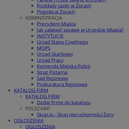
Rozkłady jazdy w Żorach
Pogoda w Żorach
ADMINISTRACJA
Prezydent Miasta
Jak załatwić sprawę w Urzędzie Miasta?
INSTYTUCJE
Urząd Stanu Cywilnego
MOPS
Urząd Skarbowy
Urząd Pracy
Komenda Miejska Policji
Straż Pożarna
Sąd Rejonowy
Prokuratura Rejonowa
KATALOG FIRM
KATALOG FIRM
Dodaj firmę do katalogu
POLECAMY
Skup.io - Skup nieruchomości Żory
OGŁOSZENIA
OGŁOSZENIA