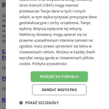
powierzchni biurowych
stron trzecich (1845)
mogą również
przetwarzać Twoje dane w tych i innych
Szukasz idealnego miejsca na konferencję? Chcesz
celach, w tym wykorzystywać precyzyjne dane
zorganizować szkolenie? Sprawdź firmy oferujące
geolokalizacyjne i cechy urządzenia. Twoje
wynajem pomieszczeń
oraz
powierzchni biurowych
wybory dotyczą wyłącznie tej witryny.
w Żorach. Wybierz profesjonalne usługi w pobliżu Żor i
Niektórzy dostawcy mogą opierać się na
zapewnij sobie najlepszą przestrzeń do zamierzonych
prawnie uzasadnionym interesie zamiast na
działań!
zgodzie; masz prawo sprzeciwić się temu w
Centrum konferencyjno-szkoleniowe
Ustawieniach reklam
. Możesz w każdej chwili
FOLWARECKA 23
wycofać swoją zgodę w
Ustawieniach plików
cookie
.
Polityka prywatności
Folwarecka, 44-240 Żory
PRZEJDŹ DO PORTALU
FHU Peter Piotr Tokarz
Os. Ks. Władysława, 44-240 Żory
ODRZUĆ WSZYSTKIE
Korporacja Budowlana Fadom S.A.
POKAŻ SZCZEGÓŁY