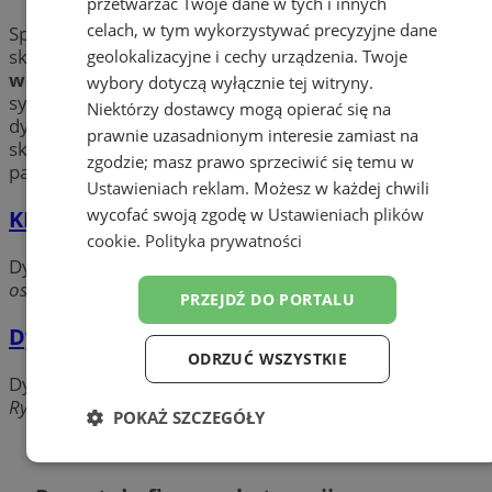
przetwarzać Twoje dane w tych i innych
celach, w tym wykorzystywać precyzyjne dane
Sprawdź największy wybór
dywanów
w Żorach. Znajdź
sklepy w Żorach oferujące
wykładziny PCV
,
dywany
geolokalizacyjne i cechy urządzenia. Twoje
wełniane
i
syntetyczne
, listwy wykończeniowe, trawy
wybory dotyczą wyłącznie tej witryny.
syntetyczne, panele podłogowe oraz chodniki i
Niektórzy dostawcy mogą opierać się na
dywaniki. Poznaj najlepsze oferty w mieście Żory i
prawnie uzasadnionym interesie zamiast na
skorzystaj m.in. z rewelacyjnych promocji na montaż
zgodzie; masz prawo sprzeciwić się temu w
paneli podłogowych już dziś.
Ustawieniach reklam
. Możesz w każdej chwili
wycofać swoją zgodę w
Ustawieniach plików
KRITEX
cookie
.
Polityka prywatności
Dywany i wykładziny
os.Sikorskiego, 44-240 Żory
PRZEJDŹ DO PORTALU
Dywyta
ODRZUĆ WSZYSTKIE
Dywany i wykładziny
Rybnicka, 44-240 Żory
POKAŻ SZCZEGÓŁY
Dodaj firmę
Niezbędne
Wydajność
Targetowanie