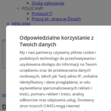
Dodaj ogłoszenie
POLECAMY
Protocol IT
Pracuj.pl - praca w Żorach
REKLAMA
WSPÓŁPRACA
Odpowiedzialne korzystanie z
Twoich danych
My i nasi partnerzy używamy plików cookie i
podobnych technologii do przechowywania i
uzyskiwania dostępu do informacji na Twoim
urządzeniu oraz do przetwarzania danych
Katalog firm
osobowych, takich jak Twój adres IP, unikalne
Dom i Budownictwo
identyfikatory i dane przeglądania, w celu
Dywany i wykładziny
wyświetlania spersonalizowanych reklam i
treści, pomiaru reklam i treści, analizy
reklama
odbiorców oraz ulepszania usług.
Dostawcy
Dywany i wykładziny
stron trzecich (1845)
mogą również