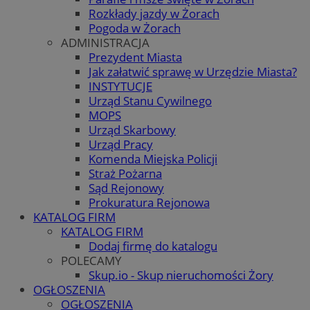
Rozkłady jazdy w Żorach
Pogoda w Żorach
ADMINISTRACJA
Prezydent Miasta
Jak załatwić sprawę w Urzędzie Miasta?
INSTYTUCJE
Urząd Stanu Cywilnego
MOPS
Urząd Skarbowy
Urząd Pracy
Komenda Miejska Policji
Straż Pożarna
Sąd Rejonowy
Prokuratura Rejonowa
KATALOG FIRM
KATALOG FIRM
Dodaj firmę do katalogu
POLECAMY
Skup.io - Skup nieruchomości Żory
OGŁOSZENIA
OGŁOSZENIA