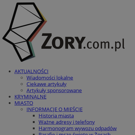
AKTUALNOŚCI
Wiadomości lokalne
Ciekawe artykuły
Artykuły sponsorowane
KRYMINALNE
MIASTO
INFORMACJE O MIEŚCIE
Historia miasta
Ważne adresy i telefony
Harmonogram wywozu odpadów
Parafie i msze święte w Żorach