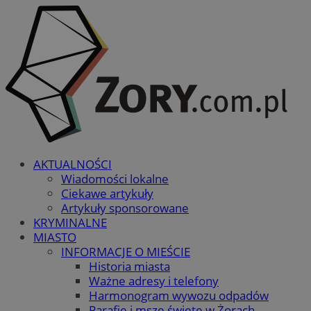
AKTUALNOŚCI
Wiadomości lokalne
Ciekawe artykuły
Artykuły sponsorowane
KRYMINALNE
MIASTO
INFORMACJE O MIEŚCIE
Historia miasta
Ważne adresy i telefony
Harmonogram wywozu odpadów
Parafie i msze święte w Żorach