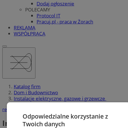
Dodaj ogłoszenie
POLECAMY
Protocol IT
Pracuj.pl - praca w Żorach
REKLAMA
WSPÓŁPRACA
Katalog firm
Dom i Budownictwo
Instalacje elektryczne, gazowe i grzewcze
reklama
Odpowiedzialne korzystanie z
Instalacje elektryczne, gazowe i
Twoich danych