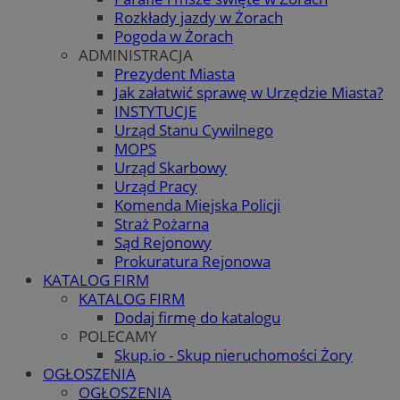
Rozkłady jazdy w Żorach
Pogoda w Żorach
ADMINISTRACJA
Prezydent Miasta
Jak załatwić sprawę w Urzędzie Miasta?
INSTYTUCJE
Urząd Stanu Cywilnego
MOPS
Urząd Skarbowy
Urząd Pracy
Komenda Miejska Policji
Straż Pożarna
Sąd Rejonowy
Prokuratura Rejonowa
KATALOG FIRM
KATALOG FIRM
Dodaj firmę do katalogu
POLECAMY
Skup.io - Skup nieruchomości Żory
OGŁOSZENIA
OGŁOSZENIA