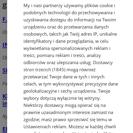
grzewcze
My i nasi partnerzy używamy plików cookie i
podobnych technologii do przechowywania i
F.U.H. EWA
uzyskiwania dostępu do informacji na Twoim
urządzeniu oraz do przetwarzania danych
Osiedle Księcia Władysława, 44-240 Żory
osobowych, takich jak Twój adres IP, unikalne
identyfikatory i dane przeglądania, w celu
INSAN-PROJEKT WÓJCIK
wyświetlania spersonalizowanych reklam i
treści, pomiaru reklam i treści, analizy
Os. Księcia Władysława, 44-240 Żory
odbiorców oraz ulepszania usług.
Dostawcy
SIS SERVICE P.U.H.
stron trzecich (1845)
mogą również
przetwarzać Twoje dane w tych i innych
Fabryczna, 44-240 Żory
celach, w tym wykorzystywać precyzyjne dane
geolokalizacyjne i cechy urządzenia. Twoje
Klimosz Sp. z o.o. Sklep z art.
wybory dotyczą wyłącznie tej witryny.
instalacyjnymi
Niektórzy dostawcy mogą opierać się na
prawnie uzasadnionym interesie zamiast na
Rybnicka, 44-240 Żory
zgodzie; masz prawo sprzeciwić się temu w
Ustawieniach reklam
. Możesz w każdej chwili
ELEKTROMONTEX