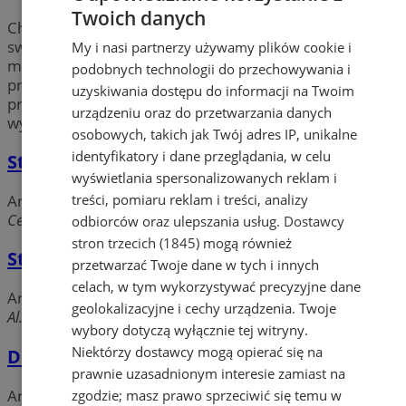
Twoich danych
Chcesz
zaprojektować
wnętrze mieszkania, domu lub
swojej firmy? Sprawdź oferty profesjonalistów w
My i nasi partnerzy używamy plików cookie i
mieście Żory, dla których
aranżacja wnętrz
jest
podobnych technologii do przechowywania i
prawdziwą pasją. Poznaj najciekawsze stylizacje oraz
uzyskiwania dostępu do informacji na Twoim
projekty stworzone przez dekoratorów w okolicy Żor i
urządzeniu oraz do przetwarzania danych
wybierz to, czego oczekujesz.
osobowych, takich jak Twój adres IP, unikalne
identyfikatory i dane przeglądania, w celu
Studio florystyczne Bajka. Kwiaty&Dom
wyświetlania spersonalizowanych reklam i
treści, pomiaru reklam i treści, analizy
Aranżacja wnętrz
Centralna, 44-240 Żory
odbiorców oraz ulepszania usług.
Dostawcy
stron trzecich (1845)
mogą również
Studio Firan Renata Gałuszka
przetwarzać Twoje dane w tych i innych
celach, w tym wykorzystywać precyzyjne dane
Aranżacja wnętrz
geolokalizacyjne i cechy urządzenia. Twoje
Al. Niepodległości, 44-240 Żory
wybory dotyczą wyłącznie tej witryny.
Niektórzy dostawcy mogą opierać się na
DECOR GROUP Wykończenia wnętrz
prawnie uzasadnionym interesie zamiast na
Aranżacja wnętrz
zgodzie; masz prawo sprzeciwić się temu w