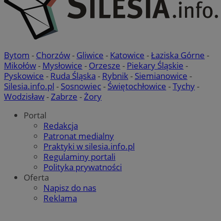
__cf_bm
29 minut
Cloudflare Inc.
sekun
.temu.com
Bytom
-
Chorzów
-
Gliwice
-
Katowice
-
Łaziska Górne
-
Mikołów
-
Mysłowice
-
Orzesze
-
Piekary Śląskie
-
Pyskowice
-
Ruda Śląska
-
Rybnik
-
Siemianowice
-
Silesia.info.pl
-
Sosnowiec
-
Świętochłowice
-
Tychy
-
Wodzisław
-
Zabrze
-
Żory
Portal
suid
1 rok
Simplifi Holdings
Google Privacy
Redakcja
Inc.
Policy
Patronat medialny
.simpli.fi
Praktyki w silesia.info.pl
Regulaminy portali
INGRESSCOOKIE
Sesja
NGINX Inc.
Polityka prywatności
bh.contextweb.com
Oferta
Napisz do nas
Reklama