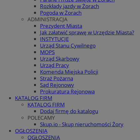
Rozkłady jazdy w Żorach
Pogoda w Żorach
ADMINISTRACJA
Prezydent Miasta
Jak załatwić sprawę w Urzędzie Miasta?
INSTYTUCJE
Urząd Stanu Cywilnego
MOPS
Urząd Skarbowy
Urząd Pracy
Komenda Miejska Policji
Straż Pożarna
Sąd Rejonowy
Prokuratura Rejonowa
KATALOG FIRM
KATALOG FIRM
Dodaj firmę do katalogu
POLECAMY
Skup.io - Skup nieruchomości Żory
OGŁOSZENIA
OGŁOSZENIA