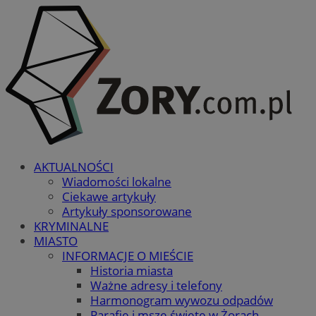
AKTUALNOŚCI
Wiadomości lokalne
Ciekawe artykuły
Artykuły sponsorowane
KRYMINALNE
MIASTO
INFORMACJE O MIEŚCIE
Historia miasta
Ważne adresy i telefony
Harmonogram wywozu odpadów
Parafie i msze święte w Żorach