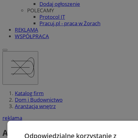
Dodaj ogłoszenie
POLECAMY
Protocol IT
Pracuj.pl - praca w Żorach
REKLAMA
WSPÓŁPRACA
Katalog firm
Dom i Budownictwo
Aranżacja wnętrz
reklama
Aranżacja wnętrz
Odpowiedzialne korzystanie z