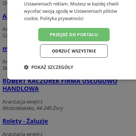
Osińska, 44-240 Żory
Ustawieniach reklam
. Możesz w każdej chwili
wycofać swoją zgodę w
Ustawieniach plików
ARMA - wyposażenie łazienek
cookie
.
Polityka prywatności
Aranżacja wnętrz
PRZEJDŹ DO PORTALU
Szeroka, 44-240 Żory
marmoDesign
ODRZUĆ WSZYSTKIE
Aranżacja wnętrz
POKAŻ SZCZEGÓŁY
Dworcowa, 44-240 Żory
ROBERT KACZOREK FIRMA USŁUGOWO
Niezbędne
Wydajność
Targetowanie
HANDLOWA
Aranżacja wnętrz
Funkcjonalność
Niesklasyfikowane
Wodzisławska, 44-240 Żory
Rolety - Żaluzje
Aranżacja wnętrz