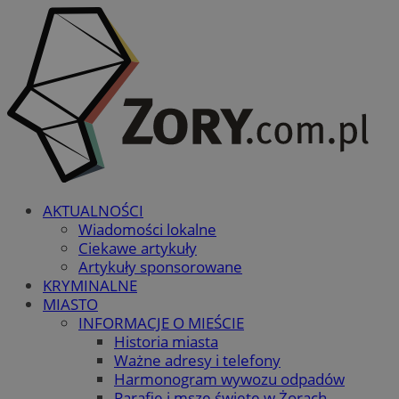
AKTUALNOŚCI
Wiadomości lokalne
Ciekawe artykuły
Artykuły sponsorowane
KRYMINALNE
MIASTO
INFORMACJE O MIEŚCIE
Historia miasta
Ważne adresy i telefony
Harmonogram wywozu odpadów
Parafie i msze święte w Żorach