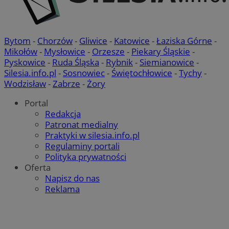
Bytom
-
Chorzów
-
Gliwice
-
Katowice
-
Łaziska Górne
-
Mikołów
-
Mysłowice
-
Orzesze
-
Piekary Śląskie
-
Pyskowice
-
Ruda Śląska
-
Rybnik
-
Siemianowice
-
Silesia.info.pl
-
Sosnowiec
-
Świętochłowice
-
Tychy
-
Wodzisław
-
Zabrze
-
Żory
Portal
Redakcja
Patronat medialny
Praktyki w silesia.info.pl
Regulaminy portali
Polityka prywatności
Oferta
Napisz do nas
Reklama