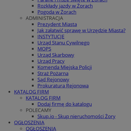
Rozkłady jazdy w Żorach
Pogoda w Żorach
ADMINISTRACJA
Prezydent Miasta
Jak załatwić sprawę w Urzędzie Miasta?
INSTYTUCJE
Urząd Stanu Cywilnego
MOPS
Urząd Skarbowy
Urząd Pracy
Komenda Miejska Policji
Straż Pożarna
Sąd Rejonowy
Prokuratura Rejonowa
KATALOG FIRM
KATALOG FIRM
Dodaj firmę do katalogu
POLECAMY
Skup.io - Skup nieruchomości Żory
OGŁOSZENIA
OGŁOSZENIA