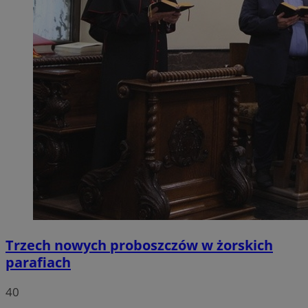
Trzech nowych proboszczów w żorskich
parafiach
40