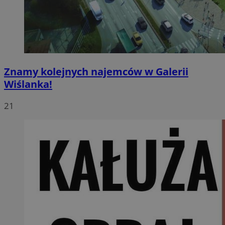
Znamy kolejnych najemców w Galerii
Wiślanka!
21