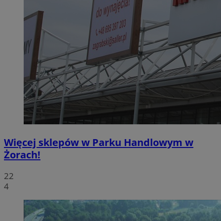
Więcej sklepów w Parku Handlowym w
Żorach!
22
4