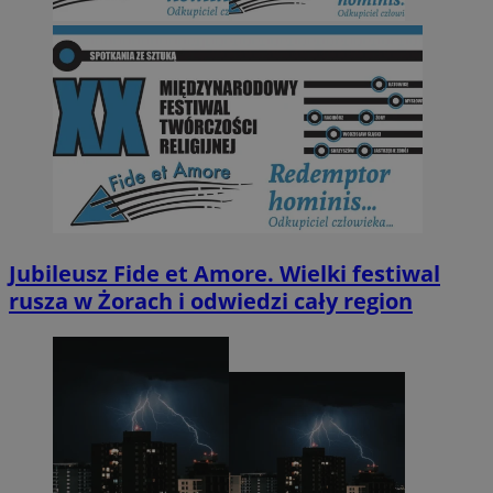
Jubileusz Fide et Amore. Wielki festiwal
rusza w Żorach i odwiedzi cały region