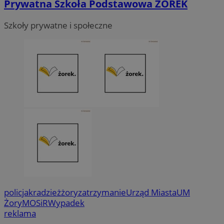
Prywatna Szkoła Podstawowa ŻOREK
Szkoły prywatne i społeczne
policja
kradzież
żory
zatrzymanie
Urząd Miasta
UM
Żory
MOSiR
Wypadek
reklama