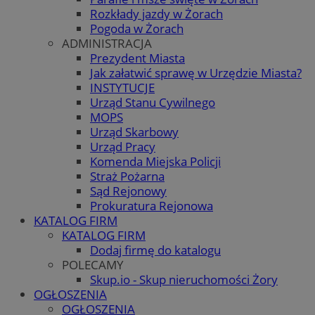
Rozkłady jazdy w Żorach
Pogoda w Żorach
ADMINISTRACJA
Prezydent Miasta
Jak załatwić sprawę w Urzędzie Miasta?
INSTYTUCJE
Urząd Stanu Cywilnego
MOPS
Urząd Skarbowy
Urząd Pracy
Komenda Miejska Policji
Straż Pożarna
Sąd Rejonowy
Prokuratura Rejonowa
KATALOG FIRM
KATALOG FIRM
Dodaj firmę do katalogu
POLECAMY
Skup.io - Skup nieruchomości Żory
OGŁOSZENIA
OGŁOSZENIA