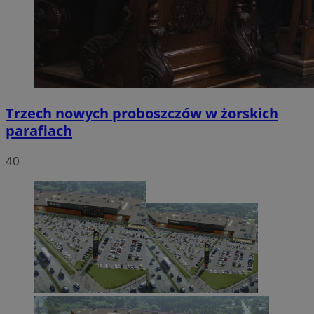
Trzech nowych proboszczów w żorskich
parafiach
40