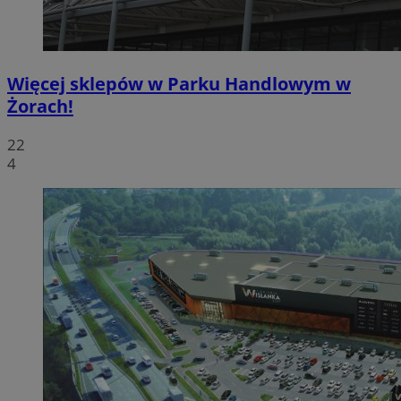
Więcej sklepów w Parku Handlowym w
Żorach!
22
4