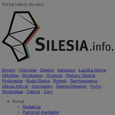
Portal należy do sieci
Bytom
-
Chorzów
-
Gliwice
-
Katowice
-
Łaziska Górne
-
Mikołów
-
Mysłowice
-
Orzesze
-
Piekary Śląskie
-
Pyskowice
-
Ruda Śląska
-
Rybnik
-
Siemianowice
-
Silesia.info.pl
-
Sosnowiec
-
Świętochłowice
-
Tychy
-
Wodzisław
-
Zabrze
-
Żory
Portal
Redakcja
Patronat medialny