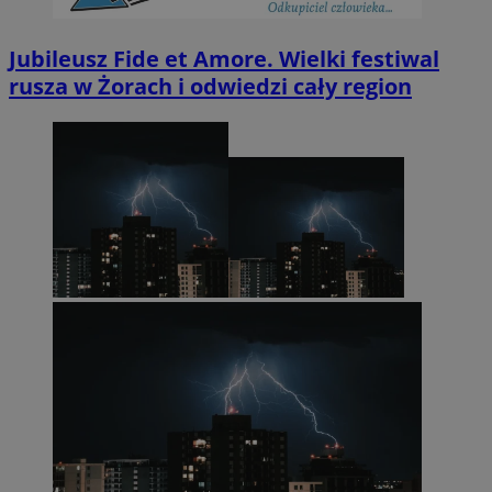
Jubileusz Fide et Amore. Wielki festiwal
rusza w Żorach i odwiedzi cały region