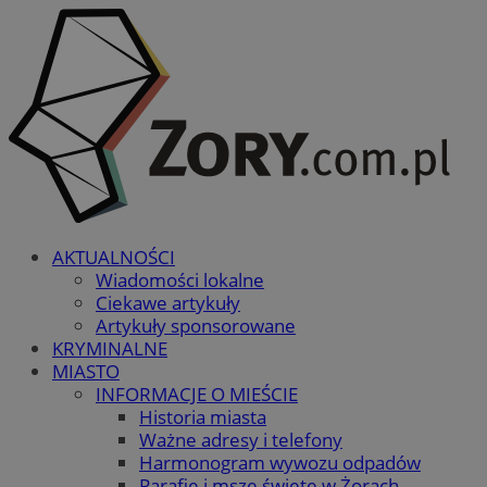
AKTUALNOŚCI
Wiadomości lokalne
Ciekawe artykuły
Artykuły sponsorowane
KRYMINALNE
MIASTO
INFORMACJE O MIEŚCIE
Historia miasta
Ważne adresy i telefony
Harmonogram wywozu odpadów
Parafie i msze święte w Żorach