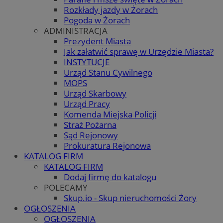
Rozkłady jazdy w Żorach
Pogoda w Żorach
ADMINISTRACJA
Prezydent Miasta
Jak załatwić sprawę w Urzędzie Miasta?
INSTYTUCJE
Urząd Stanu Cywilnego
MOPS
Urząd Skarbowy
Urząd Pracy
Komenda Miejska Policji
Straż Pożarna
Sąd Rejonowy
Prokuratura Rejonowa
KATALOG FIRM
KATALOG FIRM
Dodaj firmę do katalogu
POLECAMY
Skup.io - Skup nieruchomości Żory
OGŁOSZENIA
OGŁOSZENIA