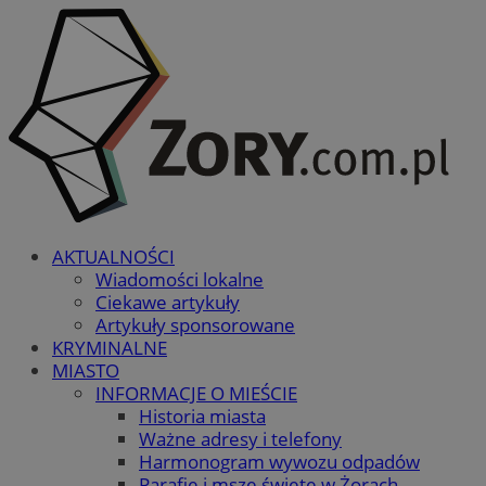
AKTUALNOŚCI
Wiadomości lokalne
Ciekawe artykuły
Artykuły sponsorowane
KRYMINALNE
MIASTO
INFORMACJE O MIEŚCIE
Historia miasta
Ważne adresy i telefony
Harmonogram wywozu odpadów
Parafie i msze święte w Żorach