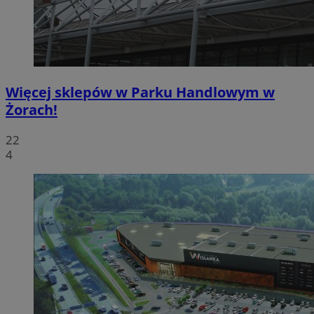
Więcej sklepów w Parku Handlowym w
Żorach!
22
4