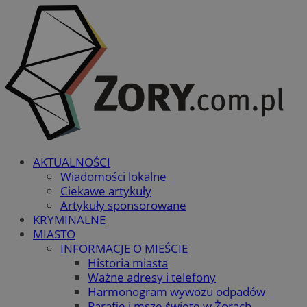
AKTUALNOŚCI
Wiadomości lokalne
Ciekawe artykuły
Artykuły sponsorowane
KRYMINALNE
MIASTO
INFORMACJE O MIEŚCIE
Historia miasta
Ważne adresy i telefony
Harmonogram wywozu odpadów
Parafie i msze święte w Żorach