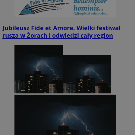
Jubileusz Fide et Amore. Wielki festiwal
rusza w Żorach i odwiedzi cały region