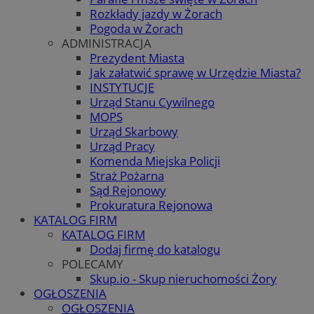
Rozkłady jazdy w Żorach
Pogoda w Żorach
ADMINISTRACJA
Prezydent Miasta
Jak załatwić sprawę w Urzędzie Miasta?
INSTYTUCJE
Urząd Stanu Cywilnego
MOPS
Urząd Skarbowy
Urząd Pracy
Komenda Miejska Policji
Straż Pożarna
Sąd Rejonowy
Prokuratura Rejonowa
KATALOG FIRM
KATALOG FIRM
Dodaj firmę do katalogu
POLECAMY
Skup.io - Skup nieruchomości Żory
OGŁOSZENIA
OGŁOSZENIA