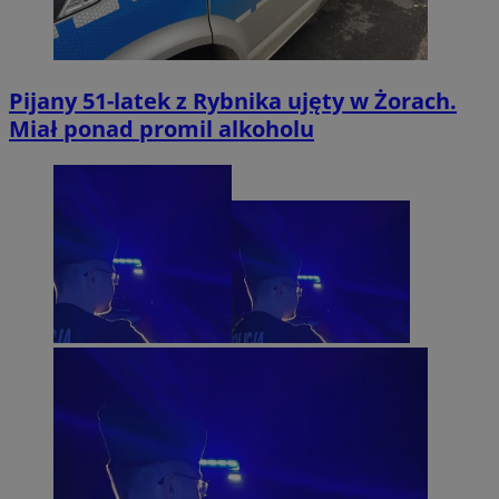
Pijany 51-latek z Rybnika ujęty w Żorach.
Miał ponad promil alkoholu