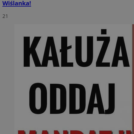
Wiślanka!
21