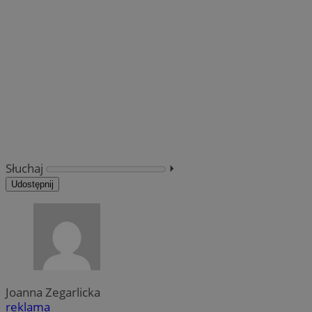
Słuchaj
⏵︎
Udostępnij
Joanna Zegarlicka
reklama