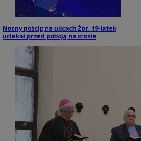
Nocny pościg na ulicach Żor. 19-latek
uciekał przed policją na crosie