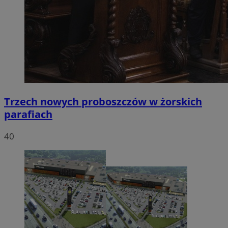
Trzech nowych proboszczów w żorskich
parafiach
40