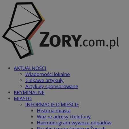
AKTUALNOŚCI
Wiadomości lokalne
Ciekawe artykuły
Artykuły sponsorowane
KRYMINALNE
MIASTO
INFORMACJE O MIEŚCIE
Historia miasta
Ważne adresy i telefony
Harmonogram wywozu odpadów
Parafie i msze święte w Żorach