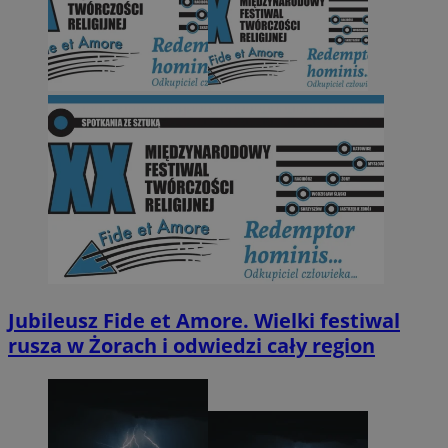
Jubileusz Fide et Amore. Wielki festiwal
rusza w Żorach i odwiedzi cały region