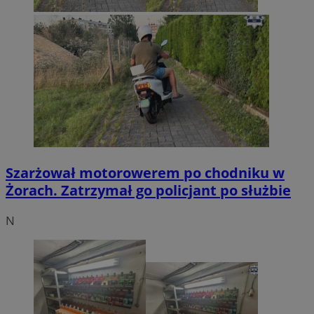
Szarżował motorowerem po chodniku w
Żorach. Zatrzymał go policjant po służbie
N