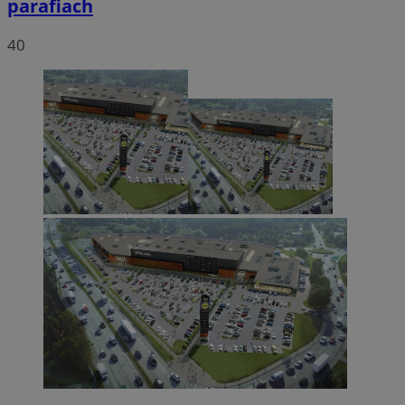
parafiach
40