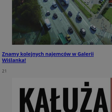
Znamy kolejnych najemców w Galerii
Wiślanka!
21