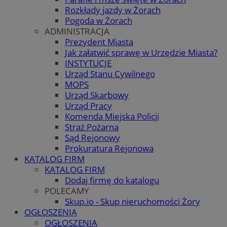
Rozkłady jazdy w Żorach
Pogoda w Żorach
ADMINISTRACJA
Prezydent Miasta
Jak załatwić sprawę w Urzędzie Miasta?
INSTYTUCJE
Urząd Stanu Cywilnego
MOPS
Urząd Skarbowy
Urząd Pracy
Komenda Miejska Policji
Straż Pożarna
Sąd Rejonowy
Prokuratura Rejonowa
KATALOG FIRM
KATALOG FIRM
Dodaj firmę do katalogu
POLECAMY
Skup.io - Skup nieruchomości Żory
OGŁOSZENIA
OGŁOSZENIA