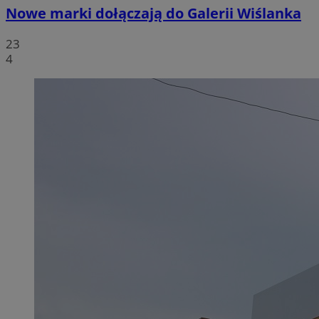
Nowe marki dołączają do Galerii Wiślanka
23
4