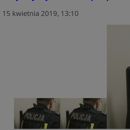
SessID
15 kwietnia 2019, 13:10
QeSessID
MvSessID
__cf_bm
suid
INGRESSCOOKIE
euds
VISITOR_PRIVACY_