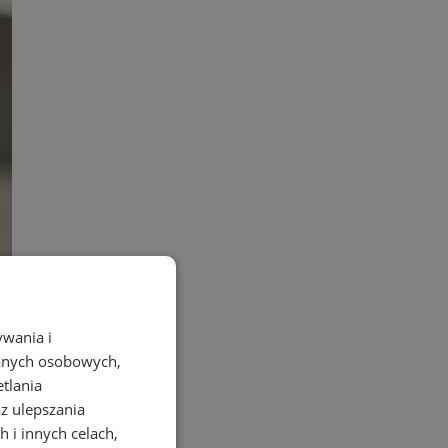
ywania i
danych osobowych,
ał
etlania
az ulepszania
 i innych celach,