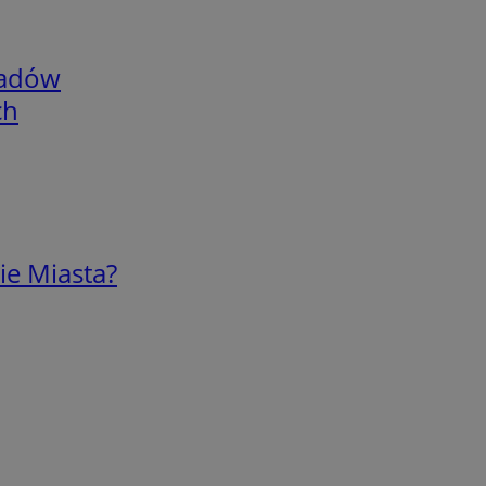
adów
ch
ie Miasta?