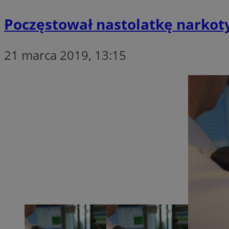
Poczęstował nastolatkę narkoty
li_gc
21 marca 2019, 13:15
CookieScriptConse
Nazwa
Nazwa
Nazwa
gid_CAESEEbgrCsX
_ga_L2744325BY
__mguid_
tt_viewer
_ga
DSID
ADKUID