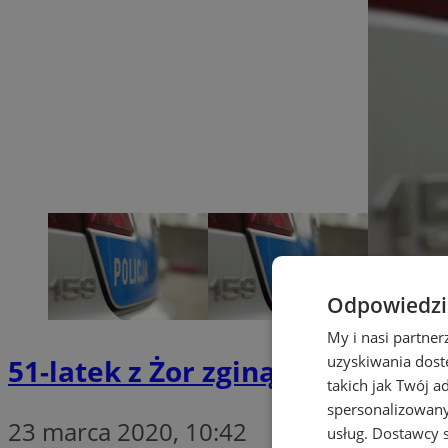
Odpowiedzia
My i nasi partne
uzyskiwania dost
51-latek z Żor zginął przygnie
takich jak Twój a
spersonalizowanyc
23 marca 2020, 10:42
usług.
Dostawcy s