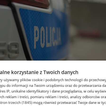
lne korzystanie z Twoich danych
rzy używamy plików cookie i podobnych technologii do przechow
ępu do informacji na Twoim urządzeniu oraz do przetwarzania 
ciony samochodem, który naprawi
dres IP, unikalne identyfikatory i dane przeglądania, w celu wyświ
h reklam i treści, pomiaru reklam i treści, analizy odbiorców or
tron trzecich (1845)
mogą również przetwarzać Twoje dane w tych