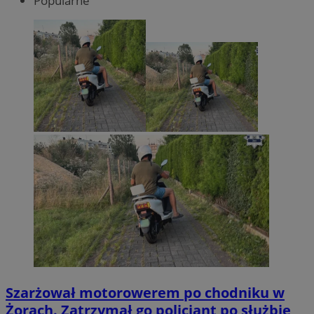
Popularne
Szarżował motorowerem po chodniku w
Żorach. Zatrzymał go policjant po służbie