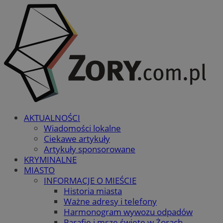
AKTUALNOŚCI
Wiadomości lokalne
Ciekawe artykuły
Artykuły sponsorowane
KRYMINALNE
MIASTO
INFORMACJE O MIEŚCIE
Historia miasta
Ważne adresy i telefony
Harmonogram wywozu odpadów
Parafie i msze święte w Żorach