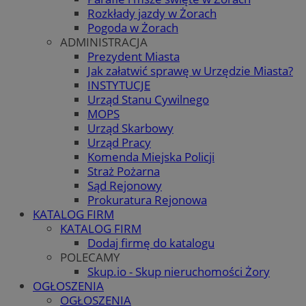
Rozkłady jazdy w Żorach
Pogoda w Żorach
ADMINISTRACJA
Prezydent Miasta
Jak załatwić sprawę w Urzędzie Miasta?
INSTYTUCJE
Urząd Stanu Cywilnego
MOPS
Urząd Skarbowy
Urząd Pracy
Komenda Miejska Policji
Straż Pożarna
Sąd Rejonowy
Prokuratura Rejonowa
KATALOG FIRM
KATALOG FIRM
Dodaj firmę do katalogu
POLECAMY
Skup.io - Skup nieruchomości Żory
OGŁOSZENIA
OGŁOSZENIA