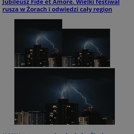
Jubileusz Fide et Amore. Wielki festiwal
rusza w Żorach i odwiedzi cały region