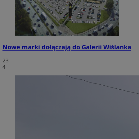
Nowe marki dołączają do Galerii Wiślanka
23
4