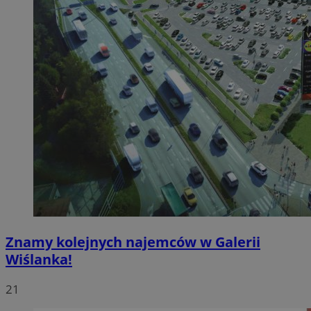
Znamy kolejnych najemców w Galerii
Wiślanka!
21