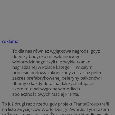
reklama
To dla nas również wyjątkowa nagroda, gdyż
dotyczy budynku mieszkaniowego
wielorodzinnego czyli niezwykle rzadko
nagradzanej w Polsce kategorii. W całym
procesie budowy zakończony został już pełen
zakres prefabrykowanej peleryny balkonów I
dbamy o każdy detal na dalszych etapach –
skomentował wygraną w mediach
społecznościowych Maciej Franta.
To już drugi raz z rzędu, gdy projekt FrantaGroup trafił
na listę zwycięzców World Design Awards. Tym razem
to Żorro – powstający w Żorach na ulicy Handlowej blok