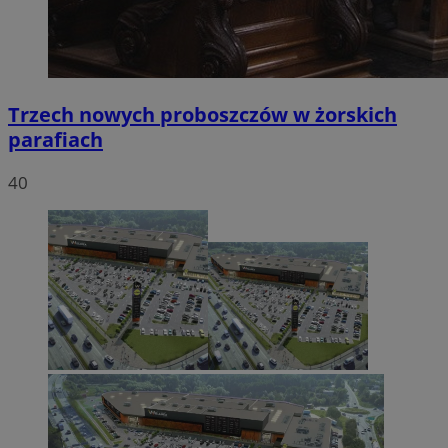
Trzech nowych proboszczów w żorskich
parafiach
40