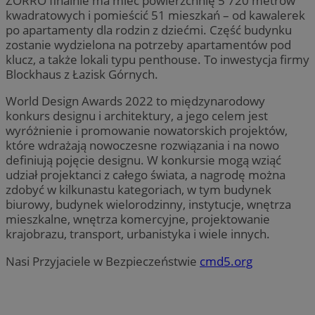
ŻORRO finalnie ma mieć powierzchnię 5 720 metrów
kwadratowych i pomieścić 51 mieszkań – od kawalerek
po apartamenty dla rodzin z dziećmi. Część budynku
zostanie wydzielona na potrzeby apartamentów pod
klucz, a także lokali typu penthouse. To inwestycja firmy
Blockhaus z Łazisk Górnych.
World Design Awards 2022 to międzynarodowy
konkurs designu i architektury, a jego celem jest
wyróżnienie i promowanie nowatorskich projektów,
które wdrażają nowoczesne rozwiązania i na nowo
definiują pojęcie designu. W konkursie mogą wziąć
udział projektanci z całego świata, a nagrodę można
zdobyć w kilkunastu kategoriach, w tym budynek
biurowy, budynek wielorodzinny, instytucje, wnętrza
mieszkalne, wnętrza komercyjne, projektowanie
krajobrazu, transport, urbanistyka i wiele innych.
Nasi Przyjaciele w Bezpieczeństwie
cmd5.org