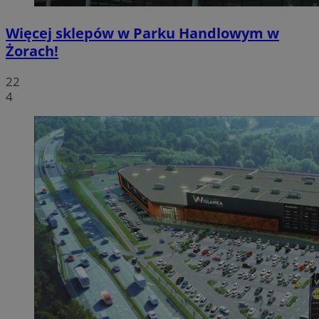
Więcej sklepów w Parku Handlowym w
Żorach!
22
4