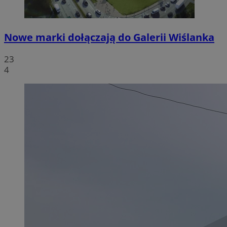
Nowe marki dołączają do Galerii Wiślanka
23
4