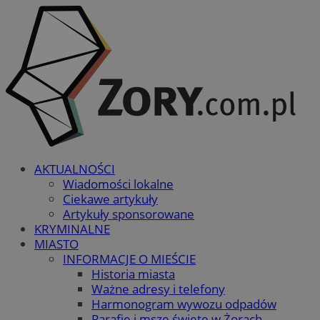
AKTUALNOŚCI
Wiadomości lokalne
Ciekawe artykuły
Artykuły sponsorowane
KRYMINALNE
MIASTO
INFORMACJE O MIEŚCIE
Historia miasta
Ważne adresy i telefony
Harmonogram wywozu odpadów
Parafie i msze święte w Żorach