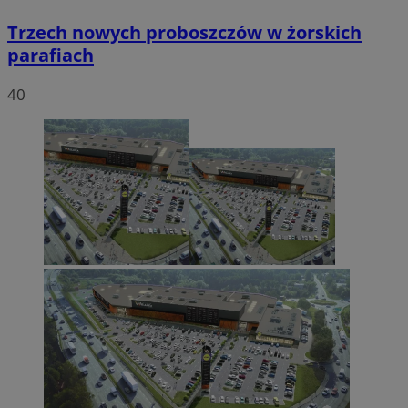
Trzech nowych proboszczów w żorskich
parafiach
40