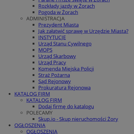
Rozkłady jazdy w Żorach
Pogoda w Żorach
ADMINISTRACJA
Prezydent Miasta
Jak załatwić sprawę w Urzędzie Miasta?
INSTYTUCJE
Urząd Stanu Cywilnego
MOPS
Urząd Skarbowy
Urząd Pracy
Komenda Miejska Policji
Straż Pożarna
Sąd Rejonowy
Prokuratura Rejonowa
KATALOG FIRM
KATALOG FIRM
Dodaj firmę do katalogu
POLECAMY
Skup.io - Skup nieruchomości Żory
OGŁOSZENIA
OGŁOSZENIA