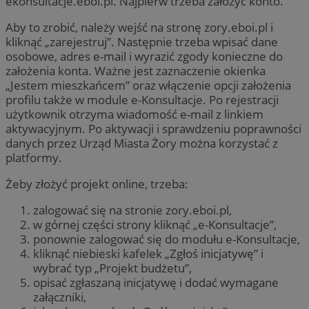
ekonsultacje.eboi.pl. Najpierw trzeba założyć konto.
Aby to zrobić, należy wejść na stronę zory.eboi.pl i
kliknąć „zarejestruj”. Następnie trzeba wpisać dane
osobowe, adres e-mail i wyrazić zgody konieczne do
założenia konta. Ważne jest zaznaczenie okienka
„Jestem mieszkańcem” oraz włączenie opcji założenia
profilu także w module e-Konsultacje. Po rejestracji
użytkownik otrzyma wiadomość e-mail z linkiem
aktywacyjnym. Po aktywacji i sprawdzeniu poprawności
danych przez Urząd Miasta Żory można korzystać z
platformy.
Żeby złożyć projekt online, trzeba:
zalogować się na stronie zory.eboi.pl,
w górnej części strony kliknąć „e-Konsultacje”,
ponownie zalogować się do modułu e-Konsultacje,
kliknąć niebieski kafelek „Zgłoś inicjatywę” i
wybrać typ „Projekt budżetu”,
opisać zgłaszaną inicjatywę i dodać wymagane
załączniki,