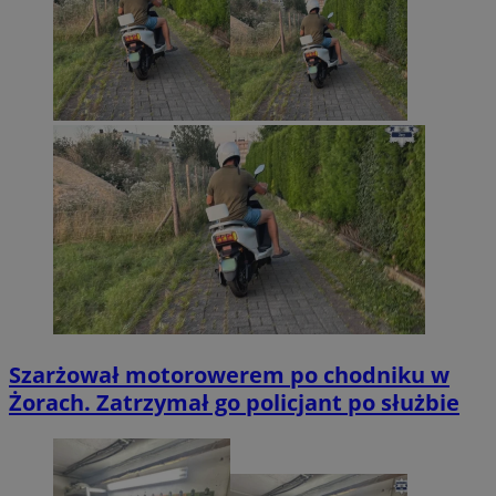
Szarżował motorowerem po chodniku w
Żorach. Zatrzymał go policjant po służbie