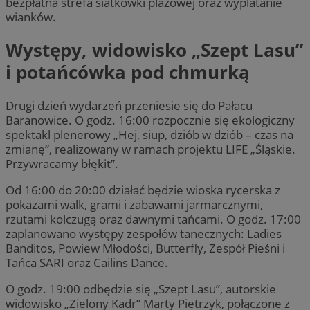
bezpłatna strefa siatkówki plażowej oraz wyplatanie
wianków.
Występy, widowisko „Szept Lasu”
i potańcówka pod chmurką
Drugi dzień wydarzeń przeniesie się do Pałacu
Baranowice. O godz. 16:00 rozpocznie się ekologiczny
spektakl plenerowy „Hej, siup, dziób w dziób – czas na
zmianę”, realizowany w ramach projektu LIFE „Śląskie.
Przywracamy błękit”.
Od 16:00 do 20:00 działać będzie wioska rycerska z
pokazami walk, grami i zabawami jarmarcznymi,
rzutami kolczugą oraz dawnymi tańcami. O godz. 17:00
zaplanowano występy zespołów tanecznych: Ladies
Banditos, Powiew Młodości, Butterfly, Zespół Pieśni i
Tańca SARI oraz Cailins Dance.
O godz. 19:00 odbędzie się „Szept Lasu”, autorskie
widowisko „Zielony Kadr” Marty Pietrzyk, połączone z