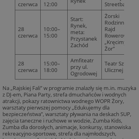
Rynek
czerwca
12:00
Streetball
Żorski
Start:
Rodzinny
Rynek,
28
10:00–
Rajd
meta:
czerwca
15:00
Rowerowy
Przystanek
„Kręcimy dla
Zachód
Żor”
Amfiteatr
28
15:00–
Teatr Sztuki
przy ul.
czerwca
18:00
Ulicznej
Ogrodowej
Na „Rajskiej Fali” w programie znalazły się m.in. muzyka
z DJ-em, Piana Party, strefa dmuchańców i wodnych
atrakcji, pokazy ratownictwa wodnego WOPR Żory,
warsztaty pierwszej pomocy „Edukujemy dla
bezpieczeństwa”, warsztaty pływania na deskach SUP,
zajęcia taneczne i ruchowe w wodzie, Zumba Kids,
Zumba dla dorosłych, animacje, konkursy, stanowiska
rekreacyjno-sportowe, strefa dla najmłodszych,