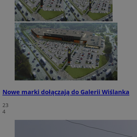
Nowe marki dołączają do Galerii Wiślanka
23
4