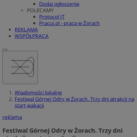
Dodaj ogłoszenie
POLECAMY
Protocol IT
Pracuj.pl - praca w Żorach
REKLAMA
WSPÓŁPRACA
Wiadomości lokalne
Festiwal Górnej Odry w Żorach. Trzy dni atrakcji na
start wakacji
reklama
Festiwal Górnej Odry w Żorach. Trzy dni