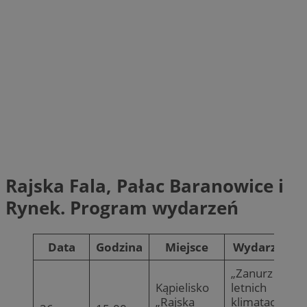
Rajska Fala, Pałac Baranowice i
Rynek. Program wydarzeń
Data
Godzina
Miejsce
Wydarzenie
„Zanurz się w
Kąpielisko
letnich
„Rajska
klimatach na