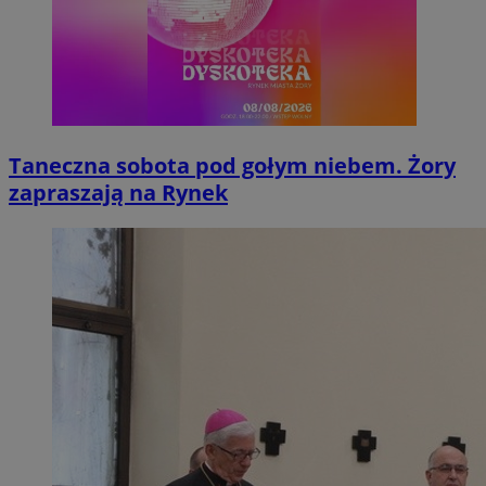
Taneczna sobota pod gołym niebem. Żory
zapraszają na Rynek