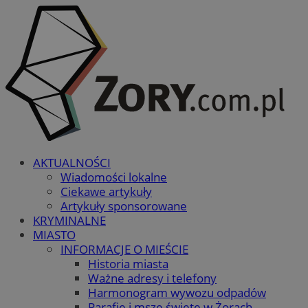
AKTUALNOŚCI
Wiadomości lokalne
Ciekawe artykuły
Artykuły sponsorowane
KRYMINALNE
MIASTO
INFORMACJE O MIEŚCIE
Historia miasta
Ważne adresy i telefony
Harmonogram wywozu odpadów
Parafie i msze święte w Żorach