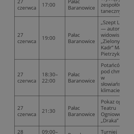
27
Pałac
17:00
zespołów
czerwca
Baranowice
tanecznych
„Szept Lasu”
— autorskie
27
Pałac
widowisko
19:00
czerwca
Baranowice
„Zielony
Kadr” Marty
Pietrzyk
Potańcówka
pod chmurką
27
18:30–
Pałac
w
czerwca
22:00
Baranowice
słowiańskim
klimacie
Pokaz ognia
27
Pałac
Teatru
21:30
czerwca
Baranowice
Ogniowego
„Draka”
28
09:00–
Turniej