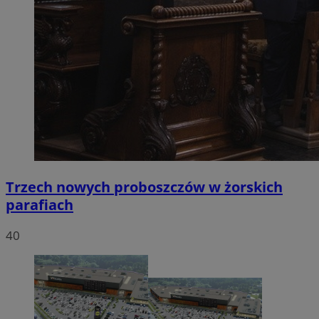
Trzech nowych proboszczów w żorskich
parafiach
40