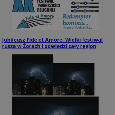
Jubileusz Fide et Amore. Wielki festiwal
rusza w Żorach i odwiedzi cały region