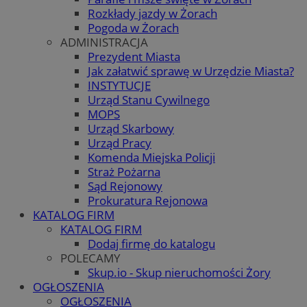
Rozkłady jazdy w Żorach
Pogoda w Żorach
ADMINISTRACJA
Prezydent Miasta
Jak załatwić sprawę w Urzędzie Miasta?
INSTYTUCJE
Urząd Stanu Cywilnego
MOPS
Urząd Skarbowy
Urząd Pracy
Komenda Miejska Policji
Straż Pożarna
Sąd Rejonowy
Prokuratura Rejonowa
KATALOG FIRM
KATALOG FIRM
Dodaj firmę do katalogu
POLECAMY
Skup.io - Skup nieruchomości Żory
OGŁOSZENIA
OGŁOSZENIA