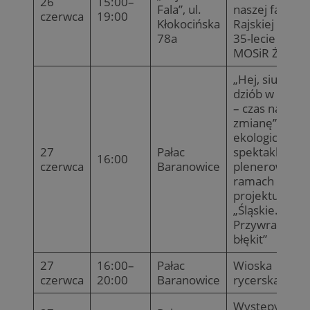
26
15:00–
Fala”, ul.
naszej fali,
czerwca
19:00
Kłokocińska
Rajskiej Fali” i
78a
35-lecie
MOSiR Żory
„Hej, siup,
dziób w dziób
– czas na
zmianę” —
ekologiczny
27
Pałac
spektakl
16:00
czerwca
Baranowice
plenerowy w
ramach
projektu LIFE
„Śląskie.
Przywracamy
błękit”
27
16:00–
Pałac
Wioska
czerwca
20:00
Baranowice
rycerska
Występy