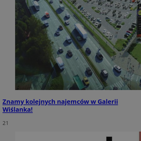
Znamy kolejnych najemców w Galerii
Wiślanka!
21