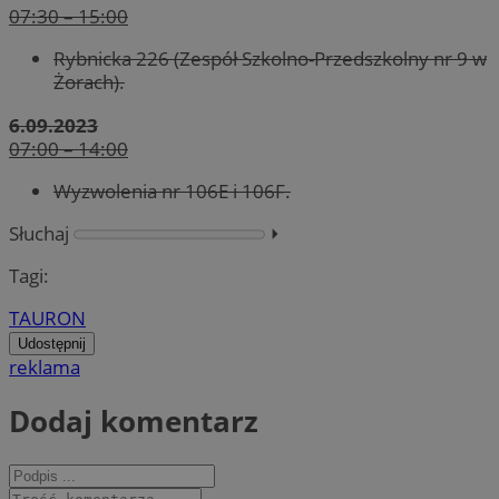
07:30 – 15:00
Rybnicka 226 (Zespół Szkolno-Przedszkol
ny nr 9 w
Żorach).
6.09.2023
07:00 – 14:00
Wyzwolenia nr 106E i 106F.
Słuchaj
⏵︎
Tagi:
TAURON
Udostępnij
reklama
Dodaj komentarz