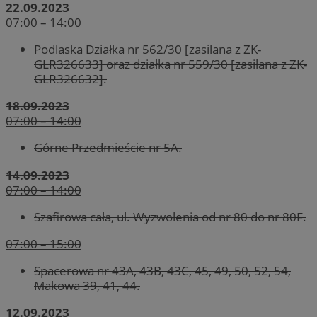
22.09.2023
07:00 – 14:00
Podlaska Działka nr 562/30 [zasilana z ZK-
GLR326633] oraz działka nr 559/30 [zasilana z ZK-
GLR326632].
18.09.2023
07:00 – 14:00
Górne Przedmieście nr 5A.
14.09.2023
07:00 – 14:00
Szafirowa cała, ul. Wyzwolenia od nr 80 do nr 80F.
07:00 – 15:00
Spacerowa nr 43A, 43B, 43C, 45, 49, 50, 52, 54,
Makowa 39, 41, 44.
12.09.2023