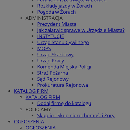
Rozkłady jazdy w Żorach
Pogoda w Żorach
ADMINISTRACJA
Prezydent Miasta
Jak załatwić sprawę w Urzędzie Miasta?
INSTYTUCJE
Urząd Stanu Cywilnego
MOPS
Urząd Skarbowy
Urząd Pracy
Komenda Miejska Policji
Straż Pożarna
Sąd Rejonowy
Prokuratura Rejonowa
KATALOG FIRM
KATALOG FIRM
Dodaj firmę do katalogu
POLECAMY
Skup.io - Skup nieruchomości Żory
OGŁOSZENIA
OGŁOSZENIA