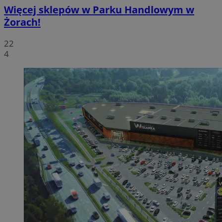
Więcej sklepów w Parku Handlowym w
Żorach!
22
4