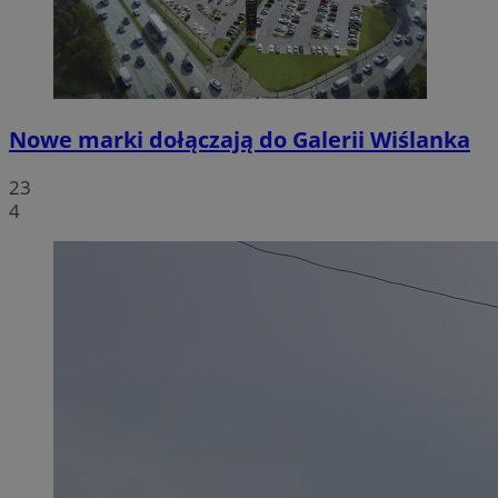
Nowe marki dołączają do Galerii Wiślanka
23
4