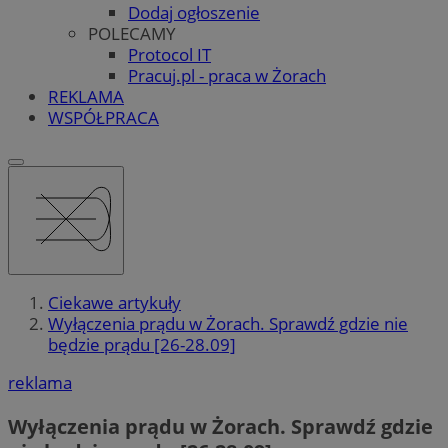
Dodaj ogłoszenie
POLECAMY
Protocol IT
Pracuj.pl - praca w Żorach
REKLAMA
WSPÓŁPRACA
Ciekawe artykuły
Wyłączenia prądu w Żorach. Sprawdź gdzie nie
będzie prądu [26-28.09]
reklama
Wyłączenia prądu w Żorach. Sprawdź gdzie