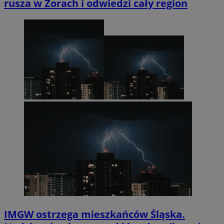
rusza w Żorach i odwiedzi cały region
IMGW ostrzega mieszkańców Śląska.