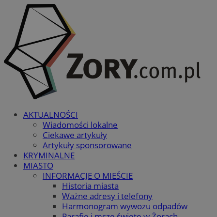
AKTUALNOŚCI
Wiadomości lokalne
Ciekawe artykuły
Artykuły sponsorowane
KRYMINALNE
MIASTO
INFORMACJE O MIEŚCIE
Historia miasta
Ważne adresy i telefony
Harmonogram wywozu odpadów
Parafie i msze święte w Żorach