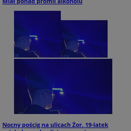
Miał ponad promil alkoholu
Nocny pościg na ulicach Żor. 19-latek