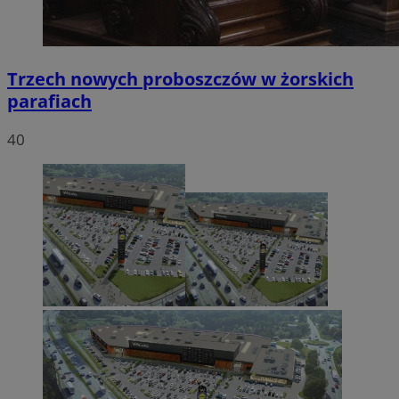
Trzech nowych proboszczów w żorskich
parafiach
40