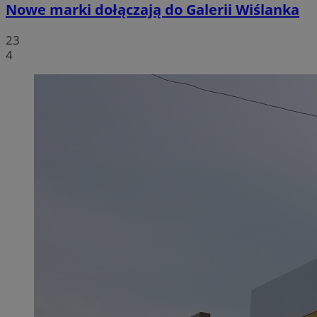
Nowe marki dołączają do Galerii Wiślanka
23
4