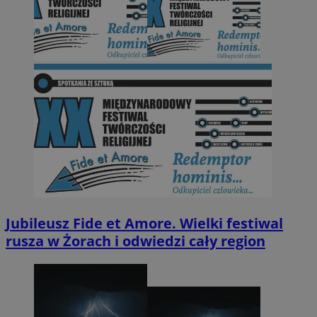
Jubileusz Fide et Amore. Wielki festiwal
rusza w Żorach i odwiedzi cały region