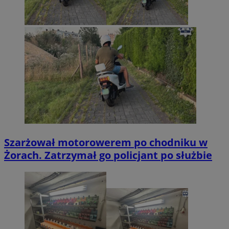
Szarżował motorowerem po chodniku w
Żorach. Zatrzymał go policjant po służbie