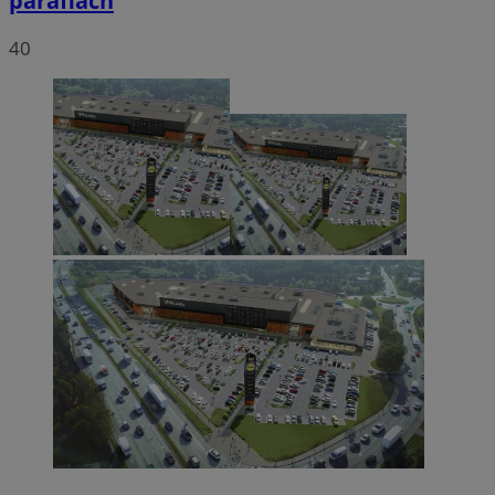
parafiach
40