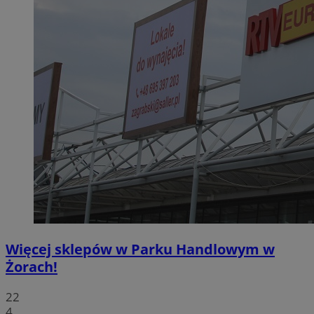
Więcej sklepów w Parku Handlowym w
Żorach!
22
4