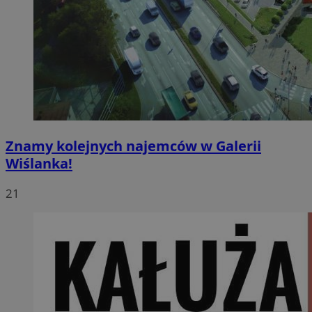
Znamy kolejnych najemców w Galerii
Wiślanka!
21