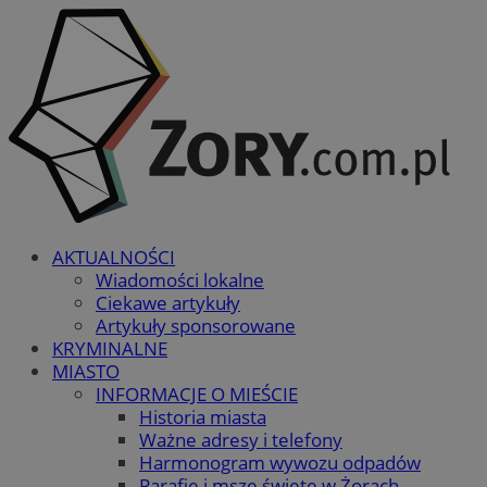
AKTUALNOŚCI
Wiadomości lokalne
Ciekawe artykuły
Artykuły sponsorowane
KRYMINALNE
MIASTO
INFORMACJE O MIEŚCIE
Historia miasta
Ważne adresy i telefony
Harmonogram wywozu odpadów
Parafie i msze święte w Żorach