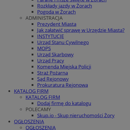
Rozkłady jazdy w Żorach
Pogoda w Żorach
ADMINISTRACJA
Prezydent Miasta
Jak załatwić sprawę w Urzędzie Miasta?
INSTYTUCJE
Urząd Stanu Cywilnego
MOPS
Urząd Skarbowy
Urząd Pracy
Komenda Miejska Policji
Straż Pożarna
Sąd Rejonowy
Prokuratura Rejonowa
KATALOG FIRM
KATALOG FIRM
Dodaj firmę do katalogu
POLECAMY
Skup.io - Skup nieruchomości Żory
OGŁOSZENIA
OGŁOSZENIA