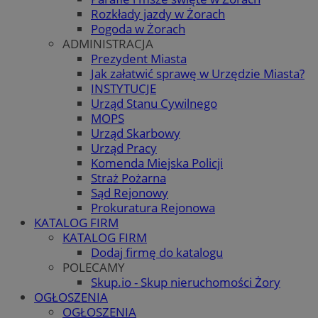
Rozkłady jazdy w Żorach
Pogoda w Żorach
ADMINISTRACJA
Prezydent Miasta
Jak załatwić sprawę w Urzędzie Miasta?
INSTYTUCJE
Urząd Stanu Cywilnego
MOPS
Urząd Skarbowy
Urząd Pracy
Komenda Miejska Policji
Straż Pożarna
Sąd Rejonowy
Prokuratura Rejonowa
KATALOG FIRM
KATALOG FIRM
Dodaj firmę do katalogu
POLECAMY
Skup.io - Skup nieruchomości Żory
OGŁOSZENIA
OGŁOSZENIA