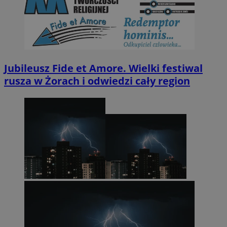
Jubileusz Fide et Amore. Wielki festiwal
rusza w Żorach i odwiedzi cały region