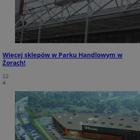
Więcej sklepów w Parku Handlowym w
Żorach!
22
4