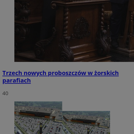
Trzech nowych proboszczów w żorskich
parafiach
40