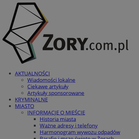
AKTUALNOŚCI
Wiadomości lokalne
Ciekawe artykuły
Artykuły sponsorowane
KRYMINALNE
MIASTO
INFORMACJE O MIEŚCIE
Historia miasta
Ważne adresy i telefony
Harmonogram wywozu odpadów
Parafie i msze święte w Żorach