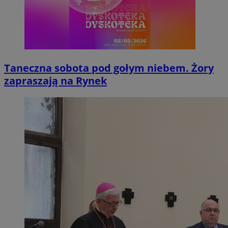
Taneczna sobota pod gołym niebem. Żory
zapraszają na Rynek