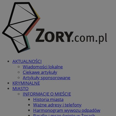
AKTUALNOŚCI
Wiadomości lokalne
Ciekawe artykuły
Artykuły sponsorowane
KRYMINALNE
MIASTO
INFORMACJE O MIEŚCIE
Historia miasta
Ważne adresy i telefony
Harmonogram wywozu odpadów
Parafie i msze święte w Żorach