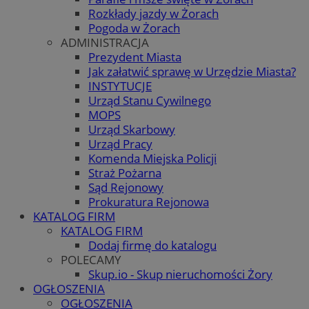
Rozkłady jazdy w Żorach
Pogoda w Żorach
ADMINISTRACJA
Prezydent Miasta
Jak załatwić sprawę w Urzędzie Miasta?
INSTYTUCJE
Urząd Stanu Cywilnego
MOPS
Urząd Skarbowy
Urząd Pracy
Komenda Miejska Policji
Straż Pożarna
Sąd Rejonowy
Prokuratura Rejonowa
KATALOG FIRM
KATALOG FIRM
Dodaj firmę do katalogu
POLECAMY
Skup.io - Skup nieruchomości Żory
OGŁOSZENIA
OGŁOSZENIA