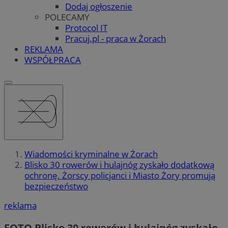
Dodaj ogłoszenie
POLECAMY
Protocol IT
Pracuj.pl - praca w Żorach
REKLAMA
WSPÓŁPRACA
Wiadomości kryminalne w Żorach
Blisko 30 rowerów i hulajnóg zyskało dodatkową
ochronę. Żorscy policjanci i Miasto Żory promują
bezpieczeństwo
reklama
FOTO
Blisko 30 rowerów i hulajnóg zyskało