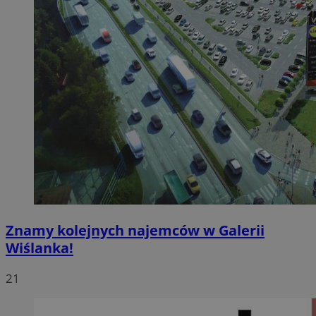
Znamy kolejnych najemców w Galerii
Wiślanka!
21