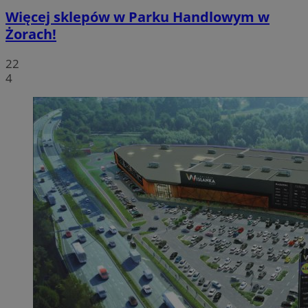
Więcej sklepów w Parku Handlowym w
Żorach!
22
4