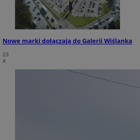
Nowe marki dołączają do Galerii Wiślanka
23
4