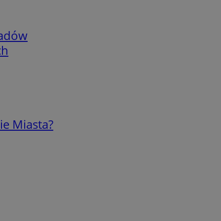
adów
ch
ie Miasta?