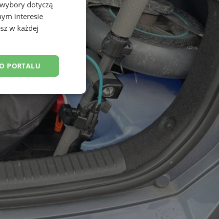
 wybory dotyczą
nym interesie
sz w każdej
DO PORTALU
esklasyfikowane
ane
owanie użytkownika i
j.