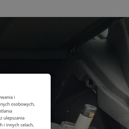
ywania i
danych osobowych,
etlania
az ulepszania
 i innych celach,