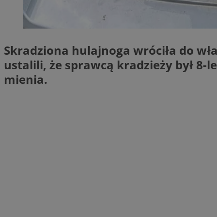
SessID
QeSessID
MvSessID
Skradziona hulajnoga wróciła do właś
__cf_bm
ustalili, że sprawcą kradzieży był 8-
mienia.
suid
INGRESSCOOKIE
euds
VISITOR_PRIVACY_