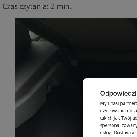
Czas czytania: 2 min.
Odpowiedzia
My i nasi partne
uzyskiwania dost
takich jak Twój a
spersonalizowanyc
usług.
Dostawcy s