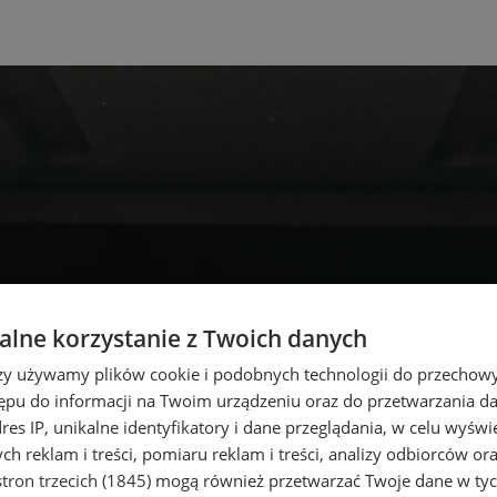
lne korzystanie z Twoich danych
rzy używamy plików cookie i podobnych technologii do przechow
ępu do informacji na Twoim urządzeniu oraz do przetwarzania 
dres IP, unikalne identyfikatory i dane przeglądania, w celu wyświ
h reklam i treści, pomiaru reklam i treści, analizy odbiorców or
tron trzecich (1845)
mogą również przetwarzać Twoje dane w tych