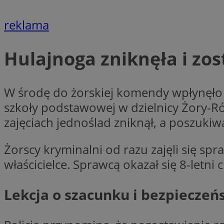
reklama
li_gc
Hulajnoga zniknęła i zo
CookieScriptConse
W środę do żorskiej komendy wpłynęło z
szkoły podstawowej w dzielnicy Żory-Ró
zajęciach jednoślad zniknął, a poszukiw
Nazwa
Nazwa
Nazwa
gid_CAESEEbgrCsX
Żorscy kryminalni od razu zajęli się sp
_ga_L2744325BY
__mguid_
właścicielce. Sprawcą okazał się 8-letni 
tt_viewer
_ga
Lekcja o szacunku i bezpieczeń
DSID
ADKUID