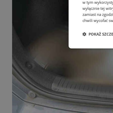
w tym wykorzysty
wyłącznie tej wi
zamiast na zgodz
chwili wycofać s
POKAŻ SZCZ
Niezbędne
Ni
Niezbędne pliki cook
zarządzanie kontem. 
Nazwa