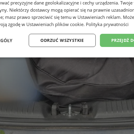
wać precyzyjne dane geolokalizacyjne i cechy urządzenia. Twoje
tryny. Niektórzy dostawcy mogą opierać się na prawnie uzasadnio
ie; masz prawo sprzeciwić się temu w
Ustawieniach reklam
. Może
woją zgodę w
Ustawieniach plików cookie
.
Polityka prywatności
EGÓŁY
ODRZUĆ WSZYSTKIE
PRZEJDŹ 
Wydajność
Targetowanie
Funkcjonalność
Ni
ezbędne
Wydajność
Targetowanie
Funkcjonalność
Niesklasyfikow
ie umożliwiają korzystanie z podstawowych funkcji strony internetowej, takich jak log
Bez niezbędnych plików cookie nie można prawidłowo korzystać ze strony internetowe
Okres
Provider
/
Domena
Opis
przechowywania