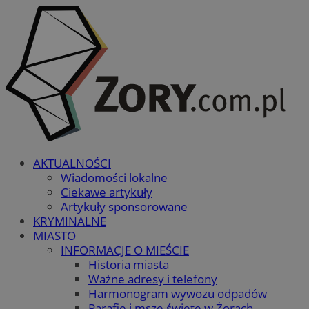
AKTUALNOŚCI
Wiadomości lokalne
Ciekawe artykuły
Artykuły sponsorowane
KRYMINALNE
MIASTO
INFORMACJE O MIEŚCIE
Historia miasta
Ważne adresy i telefony
Harmonogram wywozu odpadów
Parafie i msze święte w Żorach