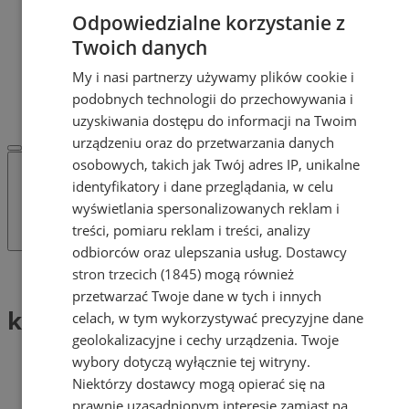
Dodaj ogłoszenie
Odpowiedzialne korzystanie z
POLECAMY
Twoich danych
Protocol IT
Pracuj.pl - praca w Żorach
My i nasi partnerzy używamy plików cookie i
REKLAMA
podobnych technologii do przechowywania i
WSPÓŁPRACA
uzyskiwania dostępu do informacji na Twoim
urządzeniu oraz do przetwarzania danych
osobowych, takich jak Twój adres IP, unikalne
identyfikatory i dane przeglądania, w celu
wyświetlania spersonalizowanych reklam i
treści, pomiaru reklam i treści, analizy
odbiorców oraz ulepszania usług.
Dostawcy
stron trzecich (1845)
mogą również
Tag: konkurs filmowt
przetwarzać Twoje dane w tych i innych
konkurs filmowt (1)
celach, w tym wykorzystywać precyzyjne dane
geolokalizacyjne i cechy urządzenia. Twoje
wybory dotyczą wyłącznie tej witryny.
Niektórzy dostawcy mogą opierać się na
prawnie uzasadnionym interesie zamiast na