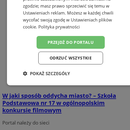
zgodzie; masz prawo sprzeciwić się temu w
Ustawieniach reklam
. Możesz w każdej chwili
wycofać swoją zgodę w
Ustawieniach plików
cookie
.
Polityka prywatności
PRZEJDŹ DO PORTALU
ODRZUĆ WSZYSTKIE
POKAŻ SZCZEGÓŁY
Niezbędne
Wydajność
Targetowanie
W jaki sposób oddycha miasto? – Szkoła
Podstawowa nr 17 w ogólnopolskim
Funkcjonalność
Niesklasyfikowane
konkursie filmowym
Portal należy do sieci