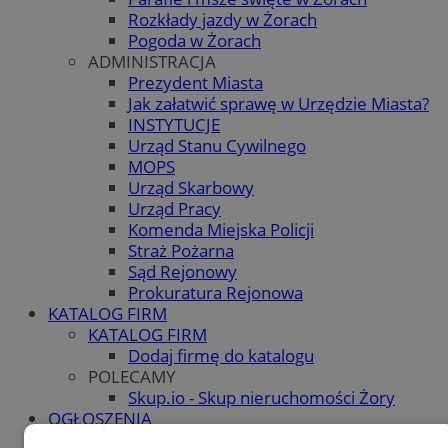
Rozkłady jazdy w Żorach
Pogoda w Żorach
ADMINISTRACJA
Prezydent Miasta
Jak załatwić sprawę w Urzędzie Miasta?
INSTYTUCJE
Urząd Stanu Cywilnego
MOPS
Urząd Skarbowy
Urząd Pracy
Komenda Miejska Policji
Straż Pożarna
Sąd Rejonowy
Prokuratura Rejonowa
KATALOG FIRM
KATALOG FIRM
Dodaj firmę do katalogu
POLECAMY
Skup.io - Skup nieruchomości Żory
OGŁOSZENIA
OGŁOSZENIA