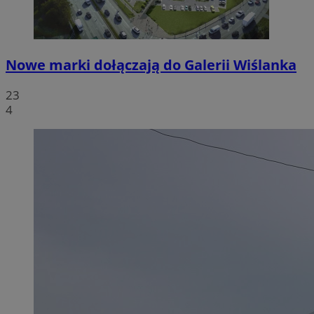
Nowe marki dołączają do Galerii Wiślanka
23
4