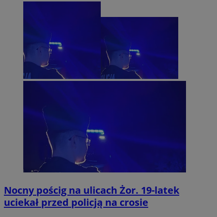
Nocny pościg na ulicach Żor. 19-latek
uciekał przed policją na crosie