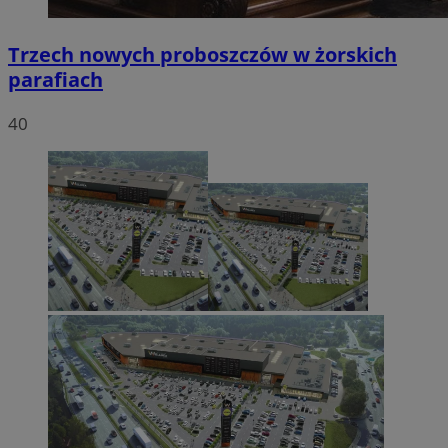
Trzech nowych proboszczów w żorskich
parafiach
40