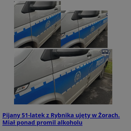
Pijany 51-latek z Rybnika ujęty w Żorach.
Miał ponad promil alkoholu