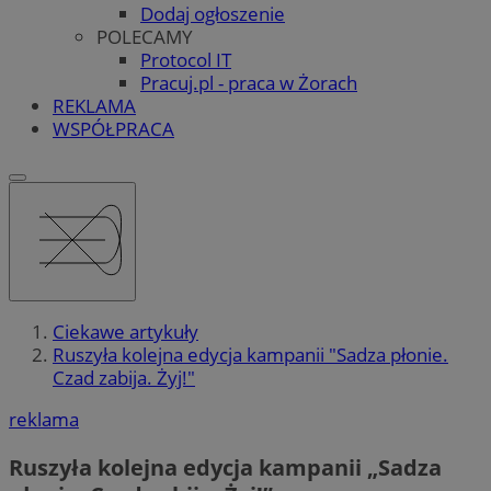
Dodaj ogłoszenie
POLECAMY
Protocol IT
Pracuj.pl - praca w Żorach
REKLAMA
WSPÓŁPRACA
Ciekawe artykuły
Ruszyła kolejna edycja kampanii "Sadza płonie.
Czad zabija. Żyj!"
reklama
Ruszyła kolejna edycja kampanii „Sadza