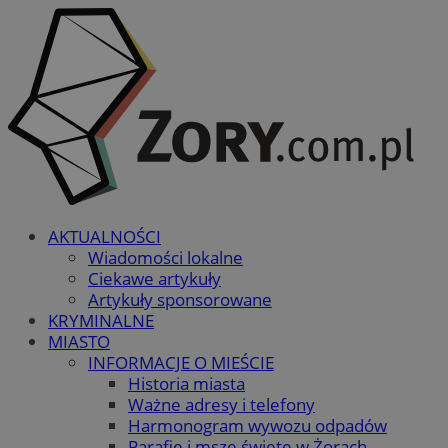
AKTUALNOŚCI
Wiadomości lokalne
Ciekawe artykuły
Artykuły sponsorowane
KRYMINALNE
MIASTO
INFORMACJE O MIEŚCIE
Historia miasta
Ważne adresy i telefony
Harmonogram wywozu odpadów
Parafie i msze święte w Żorach