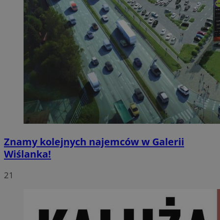
Znamy kolejnych najemców w Galerii
Wiślanka!
21