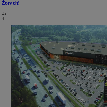
Żorach!
22
4