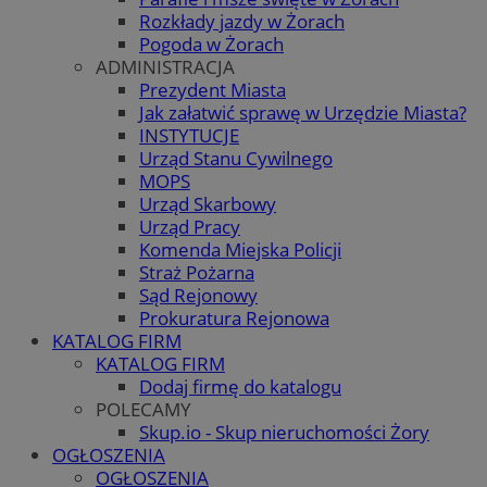
Rozkłady jazdy w Żorach
Pogoda w Żorach
ADMINISTRACJA
Prezydent Miasta
Jak załatwić sprawę w Urzędzie Miasta?
INSTYTUCJE
Urząd Stanu Cywilnego
MOPS
Urząd Skarbowy
Urząd Pracy
Komenda Miejska Policji
Straż Pożarna
Sąd Rejonowy
Prokuratura Rejonowa
KATALOG FIRM
KATALOG FIRM
Dodaj firmę do katalogu
POLECAMY
Skup.io - Skup nieruchomości Żory
OGŁOSZENIA
OGŁOSZENIA