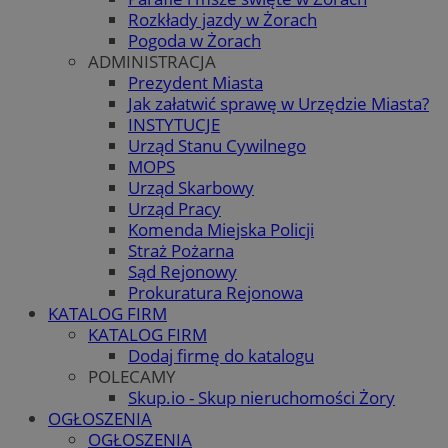
Rozkłady jazdy w Żorach
Pogoda w Żorach
ADMINISTRACJA
Prezydent Miasta
Jak załatwić sprawę w Urzędzie Miasta?
INSTYTUCJE
Urząd Stanu Cywilnego
MOPS
Urząd Skarbowy
Urząd Pracy
Komenda Miejska Policji
Straż Pożarna
Sąd Rejonowy
Prokuratura Rejonowa
KATALOG FIRM
KATALOG FIRM
Dodaj firmę do katalogu
POLECAMY
Skup.io - Skup nieruchomości Żory
OGŁOSZENIA
OGŁOSZENIA