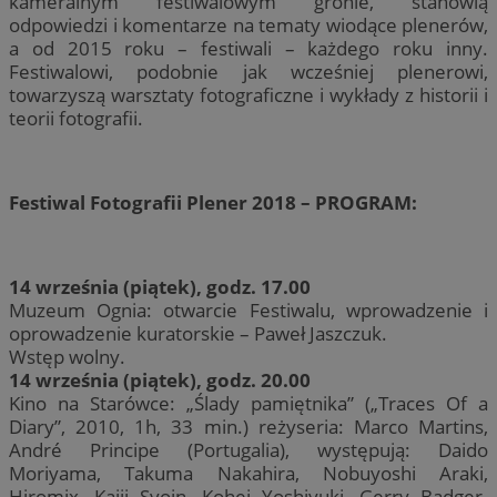
kameralnym festiwalowym gronie, stanowią
odpowiedzi i komentarze na tematy wiodące plenerów,
a od 2015 roku – festiwali – każdego roku inny.
Festiwalowi, podobnie jak wcześniej plenerowi,
towarzyszą warsztaty fotograficzne i wykłady z historii i
teorii fotografii.
Festiwal Fotografii Plener 2018 – PROGRAM:
14 września (piątek), godz. 17.00
Muzeum Ognia: otwarcie Festiwalu, wprowadzenie i
oprowadzenie kuratorskie – Paweł Jaszczuk.
Wstęp wolny.
14 września (piątek), godz. 20.00
Kino na Starówce: „Ślady pamiętnika” („Traces Of a
Diary”, 2010, 1h, 33 min.) reżyseria: Marco Martins,
André Principe (Portugalia), występują: Daido
Moriyama, Takuma Nakahira, Nobuyoshi Araki,
Hiromix, Kajii Syoin, Kohei Yoshiyuki, Gerry Badger.