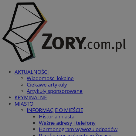
AKTUALNOŚCI
Wiadomości lokalne
Ciekawe artykuły
Artykuły sponsorowane
KRYMINALNE
MIASTO
INFORMACJE O MIEŚCIE
Historia miasta
Ważne adresy i telefony
Harmonogram wywozu odpadów
Parafie i msze święte w Żorach