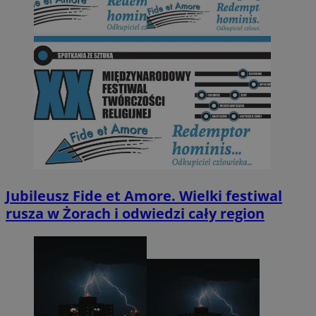
Jubileusz Fide et Amore. Wielki festiwal
rusza w Żorach i odwiedzi cały region