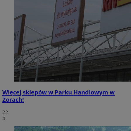
Więcej sklepów w Parku Handlowym w
Żorach!
22
4