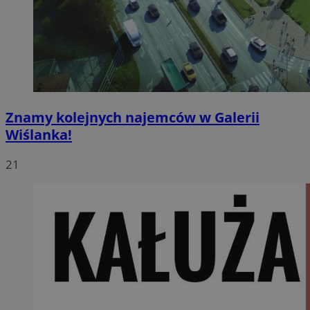
Znamy kolejnych najemców w Galerii
Wiślanka!
21