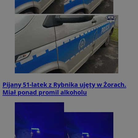
Pijany 51-latek z Rybnika ujęty w Żorach.
Miał ponad promil alkoholu