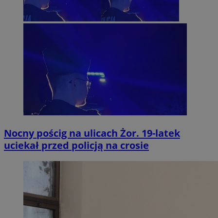
Nocny pościg na ulicach Żor. 19-latek
uciekał przed policją na crosie