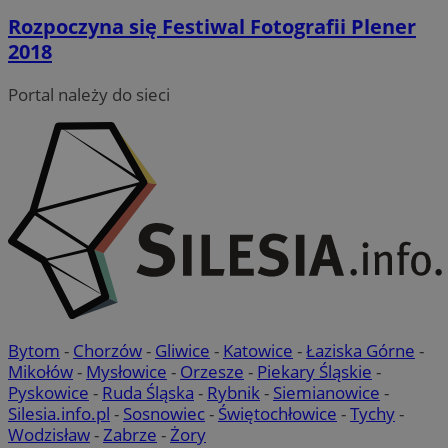
Rozpoczyna się Festiwal Fotografii Plener
2018
Portal należy do sieci
Bytom
-
Chorzów
-
Gliwice
-
Katowice
-
Łaziska Górne
-
Mikołów
-
Mysłowice
-
Orzesze
-
Piekary Śląskie
-
Pyskowice
-
Ruda Śląska
-
Rybnik
-
Siemianowice
-
Silesia.info.pl
-
Sosnowiec
-
Świętochłowice
-
Tychy
-
Wodzisław
-
Zabrze
-
Żory