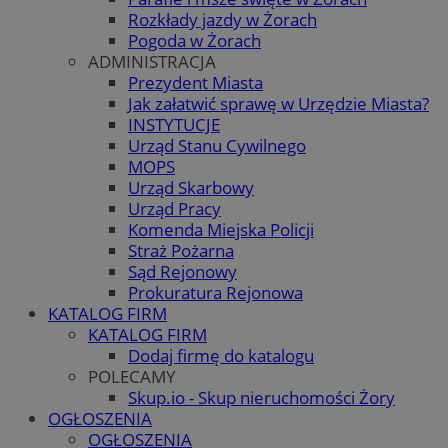
Rozkłady jazdy w Żorach
Pogoda w Żorach
ADMINISTRACJA
Prezydent Miasta
Jak załatwić sprawę w Urzędzie Miasta?
INSTYTUCJE
Urząd Stanu Cywilnego
MOPS
Urząd Skarbowy
Urząd Pracy
Komenda Miejska Policji
Straż Pożarna
Sąd Rejonowy
Prokuratura Rejonowa
KATALOG FIRM
KATALOG FIRM
Dodaj firmę do katalogu
POLECAMY
Skup.io - Skup nieruchomości Żory
OGŁOSZENIA
OGŁOSZENIA