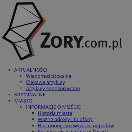
AKTUALNOŚCI
Wiadomości lokalne
Ciekawe artykuły
Artykuły sponsorowane
KRYMINALNE
MIASTO
INFORMACJE O MIEŚCIE
Historia miasta
Ważne adresy i telefony
Harmonogram wywozu odpadów
Parafie i msze święte w Żorach