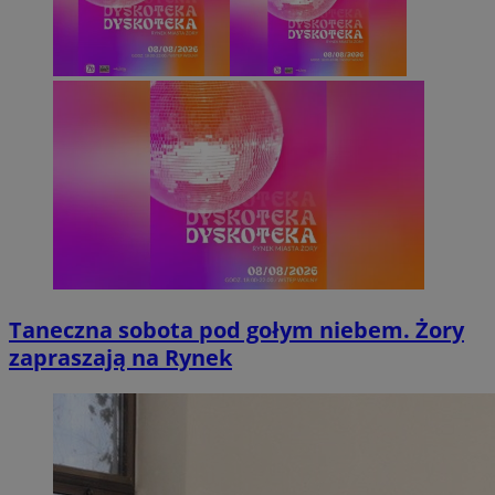
Taneczna sobota pod gołym niebem. Żory
zapraszają na Rynek