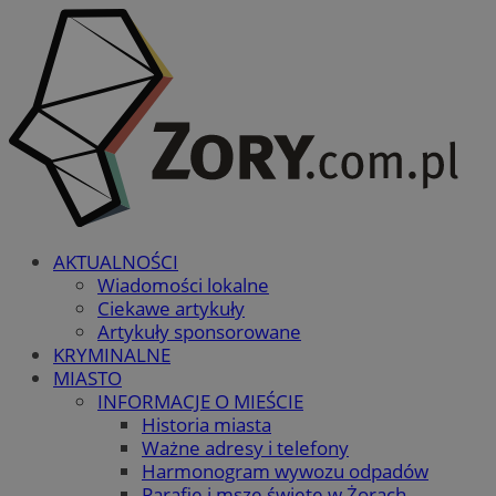
AKTUALNOŚCI
Wiadomości lokalne
Ciekawe artykuły
Artykuły sponsorowane
KRYMINALNE
MIASTO
INFORMACJE O MIEŚCIE
Historia miasta
Ważne adresy i telefony
Harmonogram wywozu odpadów
Parafie i msze święte w Żorach