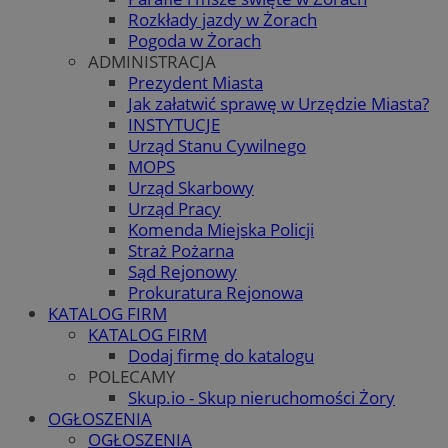
Rozkłady jazdy w Żorach
Pogoda w Żorach
ADMINISTRACJA
Prezydent Miasta
Jak załatwić sprawę w Urzędzie Miasta?
INSTYTUCJE
Urząd Stanu Cywilnego
MOPS
Urząd Skarbowy
Urząd Pracy
Komenda Miejska Policji
Straż Pożarna
Sąd Rejonowy
Prokuratura Rejonowa
KATALOG FIRM
KATALOG FIRM
Dodaj firmę do katalogu
POLECAMY
Skup.io - Skup nieruchomości Żory
OGŁOSZENIA
OGŁOSZENIA