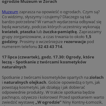
ogrodzie Muzeum w Żorach
Muzeum
zaprasza na opowieść o ogrodach. Czym są?
Co widzimy, słyszymy i czujemy? Dlaczego są tak
bardzo potrzebne? W ramach wydarzenia odbywać się
będą warsztaty, podczas których uczestnicy wykonają
kwiatek
,
ptaszka
lub
żuczka-pamiątkę
. Zapraszamy
grupy zorganizowane, a czas trwania to około
1,5
godziny
. Prosimy o wcześniejsze
rezerwacje
pod
numerem telefonu
32 43 43 714
.
17 lipca (czwartek), godz. 17.30: Ogrody, które
leczą – Spotkanie z twórcami kosmetyków
naturalnych
Spotkanie z twórcami kosmetyków opartych na
ziołach
i
naturalnych olejkach
. Goście opowiedzą o tym, jak
powstają kosmetyki, jak działają i jak dobierać
odpowiednie produkty. W trakcie spotkania będzie
pachnąco, ożywczo i kolorowo! Przed spotkaniem warto
zwiedzić wystawę
„W ogrodzie”
Niny Kontny-Łomozik,