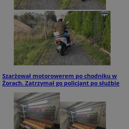
Szarżował motorowerem po chodniku w
Żorach. Zatrzymał go policjant po służbie