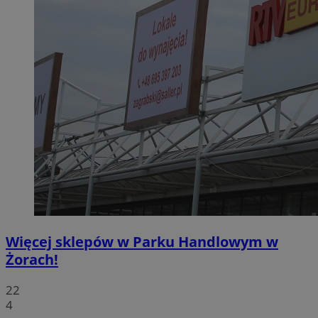
Więcej sklepów w Parku Handlowym w
Żorach!
22
4