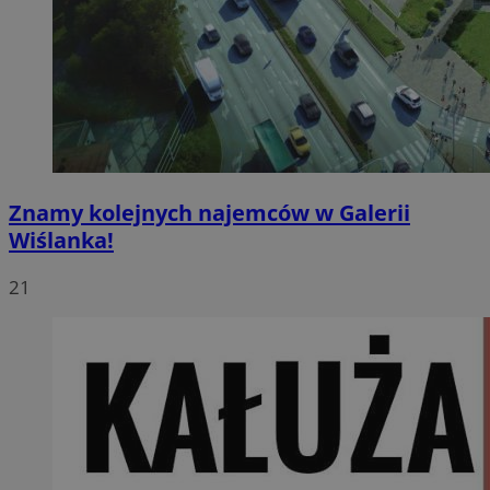
Znamy kolejnych najemców w Galerii
Wiślanka!
21