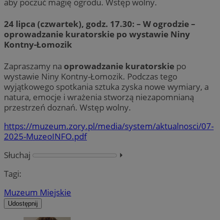
aby poczuć magię ogrodu. Wstęp wolny.
24 lipca (czwartek), godz. 17.30: – W ogrodzie –
oprowadzanie kuratorskie po wystawie Niny
Kontny-Łomozik
Zapraszamy na
oprowadzanie kuratorskie
po
wystawie Niny Kontny-Łomozik. Podczas tego
wyjątkowego spotkania sztuka zyska nowe wymiary, a
natura, emocje i wrażenia stworzą niezapomnianą
przestrzeń doznań. Wstęp wolny.
https://muzeum.zory.pl/media/system/aktualnosci/07-
2025-MuzeoINFO.pdf
Słuchaj
⏵︎
Tagi:
Muzeum Miejskie
Udostępnij