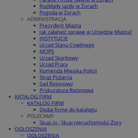
Rozkłady jazdy w Żorach
Pogoda w Żorach
ADMINISTRACJA
Prezydent Miasta
Jak załatwić sprawę w Urzędzie Miasta?
INSTYTUCJE
Urząd Stanu Cywilnego
MOPS
Urząd Skarbowy
Urząd Pracy
Komenda Miejska Policji
Straż Pożarna
Sąd Rejonowy
Prokuratura Rejonowa
KATALOG FIRM
KATALOG FIRM
Dodaj firmę do katalogu
POLECAMY
Skup.io - Skup nieruchomości Żory
OGŁOSZENIA
OGŁOSZENIA