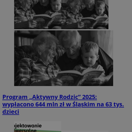
Program „Aktywny Rodzic” 2025:
wypłacono 644 mln zł w Śląskim na 63 tys.
dzieci