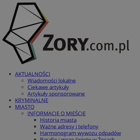
AKTUALNOŚCI
Wiadomości lokalne
Ciekawe artykuły
Artykuły sponsorowane
KRYMINALNE
MIASTO
INFORMACJE O MIEŚCIE
Historia miasta
Ważne adresy i telefony
Harmonogram wywozu odpadów
Parafie i msze święte w Żorach