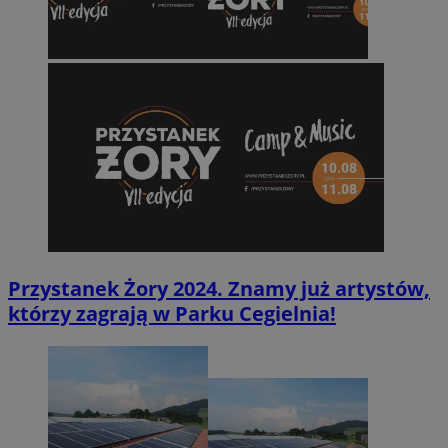
Przystanek Żory 2024. Znamy już artystów,
którzy zagrają w Parku Cegielnia!