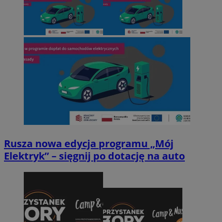
Rusza nowa edycja programu „Mój
Elektryk” – sięgnij po dotację na auto